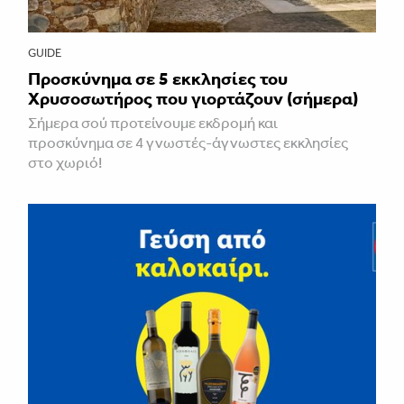
GUIDE
Προσκύνημα σε 5 εκκλησίες του
Χρυσοσωτήρος που γιορτάζουν (σήμερα)
Σήμερα σού προτείνουμε εκδρομή και
προσκύνημα σε 4 γνωστές-άγνωστες εκκλησίες
στο χωριό!