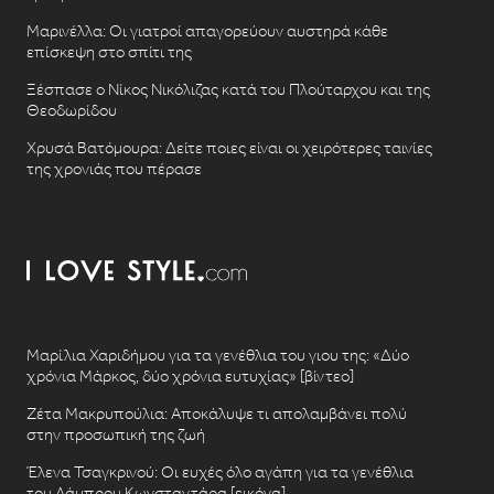
Μαρινέλλα: Οι γιατροί απαγορεύουν αυστηρά κάθε
επίσκεψη στο σπίτι της
Ξέσπασε ο Νίκος Νικόλιζας κατά του Πλούταρχου και της
Θεοδωρίδου
Χρυσά Βατόμουρα: Δείτε ποιες είναι οι χειρότερες ταινίες
της χρονιάς που πέρασε
Μαρίλια Χαριδήμου για τα γενέθλια του γιου της: «Δύο
χρόνια Μάρκος, δύο χρόνια ευτυχίας» [βίντεο]
Ζέτα Μακρυπούλια: Αποκάλυψε τι απολαμβάνει πολύ
στην προσωπική της ζωή
Έλενα Τσαγκρινού: Οι ευχές όλο αγάπη για τα γενέθλια
του Λάμπρου Κωνσταντάρα [εικόνα]