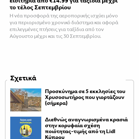
εισιτήρια από €14.99 για ταξίδια μέχρι
το τέλος Σεπτεμβρίου
Η νέα προσφορά της αεροπορικής ισχύει μόνο
για περιορισμένο χρονικό διάστημα και αφορά
επιλεγμένες πτήσεις για ταξίδια από τον
Αύγουστο μέχρι και τις 30 Σεπτεμβρίου.
Σχετικά
Προσκύνημα σε 5 εκκλησίες του
Χρυσοσωτήρος που γιορτάζουν
(σήμερα)
Διεθνώς αναγνωρισμένα κρασιά
στην κορυφαία σχέση
ποιότητας-τιμής από τη Lidl
Κύπρου