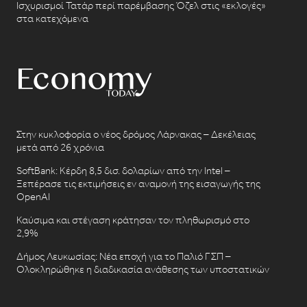
Ισχυρισμοί Τατάρ περί παρέμβασης Όζελ στις «εκλογές»
στα κατεχόμενα
Στην κυκλοφορία ο νέος δρόμος Λάρνακας – Δεκέλειας
μετά από 26 χρόνια
SoftBank: Κέρδη 8,5 δισ. δολαρίων από την Intel –
Ξεπέρασε τις εκτιμήσεις εν αναμονή της εισαγωγής της
OpenAI
Καύσιμα και στέγαση κράτησαν τον πληθωρισμό στο
2,9%
Δήμος Λευκωσίας: Νέα εποχή για το Παλιό ΓΣΠ –
Ολοκληρώθηκε η διαδικασία ανάθεσης των υποστατικών