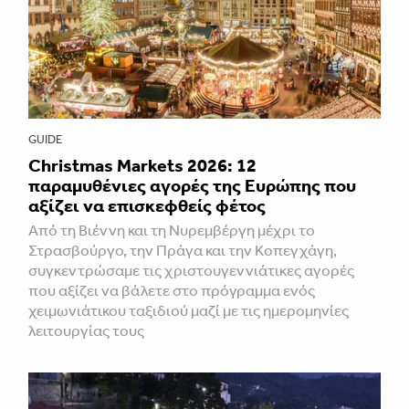
GUIDE
Christmas Markets 2026: 12
παραμυθένιες αγορές της Ευρώπης που
αξίζει να επισκεφθείς φέτος
Από τη Βιέννη και τη Νυρεμβέργη μέχρι το
Στρασβούργο, την Πράγα και την Κοπεγχάγη,
συγκεντρώσαμε τις χριστουγεννιάτικες αγορές
που αξίζει να βάλετε στο πρόγραμμα ενός
χειμωνιάτικου ταξιδιού μαζί με τις ημερομηνίες
λειτουργίας τους