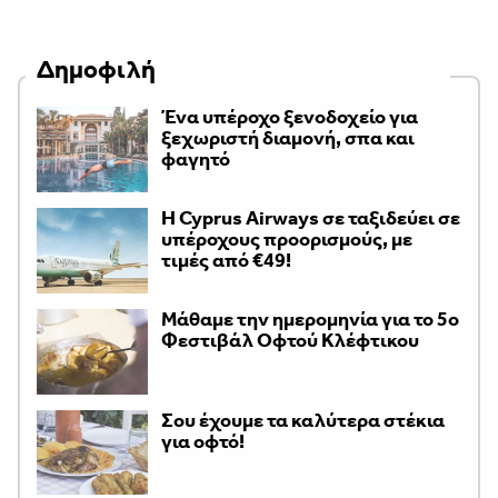
Δημοφιλή
Ένα υπέροχο ξενοδοχείο για
ξεχωριστή διαμονή, σπα και
φαγητό
H Cyprus Airways σε ταξιδεύει σε
υπέροχους προορισμούς, με
τιμές από €49!
Μάθαμε την ημερομηνία για το 5ο
Φεστιβάλ Οφτού Κλέφτικου
Σου έχουμε τα καλύτερα στέκια
για οφτό!