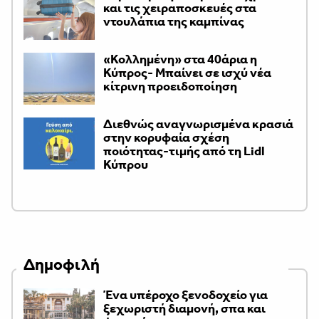
και τις χειραποσκευές στα
ντουλάπια της καμπίνας
«Κολλημένη» στα 40άρια η
Κύπρος- Μπαίνει σε ισχύ νέα
κίτρινη προειδοποίηση
Διεθνώς αναγνωρισμένα κρασιά
στην κορυφαία σχέση
ποιότητας-τιμής από τη Lidl
Κύπρου
Δημοφιλή
Ένα υπέροχο ξενοδοχείο για
ξεχωριστή διαμονή, σπα και