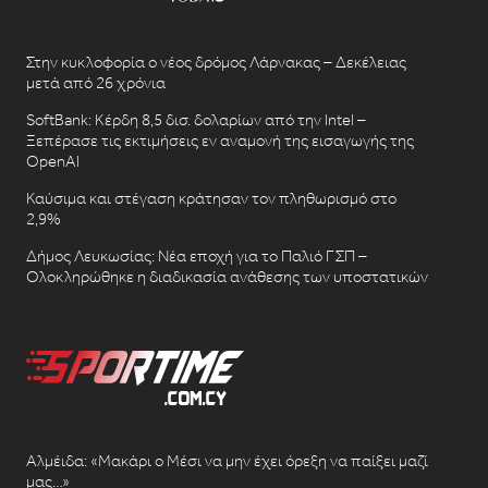
Στην κυκλοφορία ο νέος δρόμος Λάρνακας – Δεκέλειας
μετά από 26 χρόνια
SoftBank: Κέρδη 8,5 δισ. δολαρίων από την Intel –
Ξεπέρασε τις εκτιμήσεις εν αναμονή της εισαγωγής της
OpenAI
Καύσιμα και στέγαση κράτησαν τον πληθωρισμό στο
2,9%
Δήμος Λευκωσίας: Νέα εποχή για το Παλιό ΓΣΠ –
Ολοκληρώθηκε η διαδικασία ανάθεσης των υποστατικών
Αλμέιδα: «Μακάρι ο Μέσι να μην έχει όρεξη να παίξει μαζί
μας…»