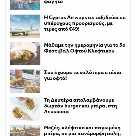
φαγητό
H Cyprus Airways σε ταξιδεύει σε
υπέροχους προορισμούς, με
τιμές από €49!
Μάθαμε την ημερομηνία για το 5ο
Φεστιβάλ Οφτού Κλέφτικου
Σου έχουμε τα καλύτερα στέκια
για οφτό!
Τη Δευτέρα απολαμβάνουμε
δωρεάν burger και μπίρα, στη
Λευκωσία
Μεζές, κλέφτικο και παγωμένη
μπίρα, σε μια πανέμορφη αυλή,