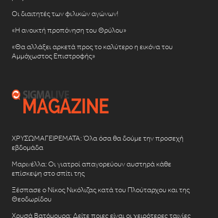
Οι διαιτητές των φιλικών αγώνων!
«Η ανοικτή προπόνηση του Θρύλου»
«Θα αλλάξει αρκετά προς το καλύτερο η εικόνα του
Αμμόχωστος Επιστροφής»
ΧΡΥΣΩΜΑΓΕΙΡΕΜΑΤΑ: Όλα όσα θα δούμε την προσεχή
εβδομάδα
Μαρινέλλα: Οι γιατροί απαγορεύουν αυστηρά κάθε
επίσκεψη στο σπίτι της
Ξέσπασε ο Νίκος Νικόλιζας κατά του Πλούταρχου και της
Θεοδωρίδου
Χρυσά Βατόμουρα: Δείτε ποιες είναι οι χειρότερες ταινίες