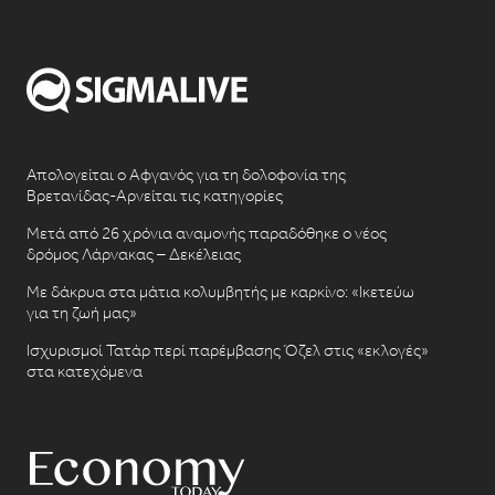
Απολογείται ο Αφγανός για τη δολοφονία της
Βρετανίδας-Αρνείται τις κατηγορίες
Μετά από 26 χρόνια αναμονής παραδόθηκε ο νέος
δρόμος Λάρνακας – Δεκέλειας
Με δάκρυα στα μάτια κολυμβητής με καρκίνο: «Ικετεύω
για τη ζωή μας»
Ισχυρισμοί Τατάρ περί παρέμβασης Όζελ στις «εκλογές»
στα κατεχόμενα