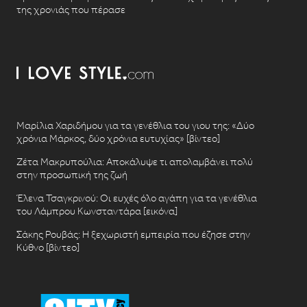
της χρονιάς που πέρασε
Μαρίλια Χαριδήμου για τα γενέθλια του γιου της: «Δύο
χρόνια Μάρκος, δύο χρόνια ευτυχίας» [βίντεο]
Ζέτα Μακρυπούλια: Αποκάλυψε τι απολαμβάνει πολύ
στην προσωπική της ζωή
Έλενα Τσαγκρινού: Οι ευχές όλο αγάπη για τα γενέθλια
του Λάμπρου Κωνσταντάρα [εικόνα]
Σάκης Ρουβάς: Η ξεχωριστή εμπειρία που έζησε στην
Κύθνο [βίντεο]