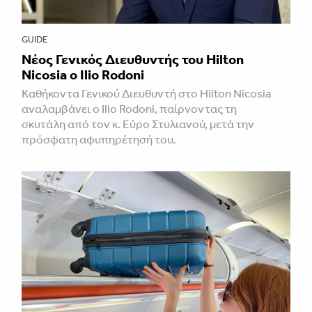
GUIDE
Νέος Γενικός Διευθυντής του Hilton
Nicosia ο Ilio Rodoni
Καθήκοντα Γενικού Διευθυντή στο Hilton Nicosia
αναλαμβάνει ο Ilio Rodoni, παίρνοντας τη
σκυτάλη από τον κ. Εύρο Στυλιανού, μετά την
πρόσφατη αφυπηρέτησή του.