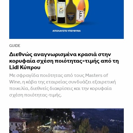
GUIDE
Διεθνώς αναγνωρισμένα κρασιά στην
κορυφαία σχέση ποιότητας-τιμής από τη
Lidl Κύπρου
Με σφραγίδα ποιότητας από τους Masters of
Wine, η κάβα της εταιρείας συνδυάζει εξαιρετική
ποικιλία, διεθνείς διακρίσεις και την κορυφαία
σχέση ποιότητας-τιμής.