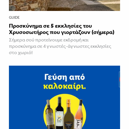
GUIDE
Προσκύνημα σε 5 εκκλησίες του
Χρυσοσωτήρος που γιορτάζουν (σήμερα)
Σήμερα σού προτείνουμε εκδρομή και
προσκύνημα σε 4 γνωστές-άγνωστες εκκλησίες
στο χωριό!