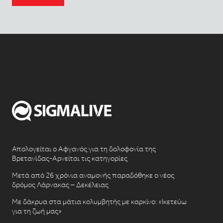
Απολογείται ο Αφγανός για τη δολοφονία της
Βρετανίδας-Αρνείται τις κατηγορίες
Μετά από 26 χρόνια αναμονής παραδόθηκε ο νέος
δρόμος Λάρνακας – Δεκέλειας
Με δάκρυα στα μάτια κολυμβητής με καρκίνο: «Ικετεύω
για τη ζωή μας»