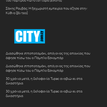
του Λάμπρου Κωνσταντάρα [εικόνα]
Σάκης Ρουβάς: Η ξεχωριστή εμπειρία που έζησε στην
Κύθνο [βίντεο]
Διασώθηκε ιπποποταμάκι, απόγονος της αποικίας που
άφησε πίσω του ο Πάμπλο Εσκομπάρ
Διασώθηκε ιπποποταμάκι, απόγονος της αποικίας που
άφησε πίσω του ο Πάμπλο Εσκομπάρ
30 χρόνια μετά, η δολοφονία Tupac αναβιώνει στα
δικαστήρια
30 χρόνια μετά, η δολοφονία Tupac αναβιώνει στα
δικαστήρια