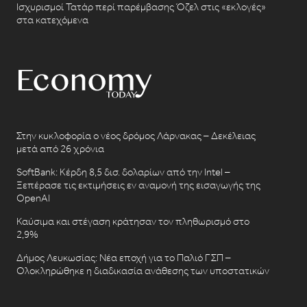
Ισχυρισμοί Τατάρ περί παρέμβασης Όζελ στις «εκλογές»
στα κατεχόμενα
Στην κυκλοφορία ο νέος δρόμος Λάρνακας – Δεκέλειας
μετά από 26 χρόνια
SoftBank: Κέρδη 8,5 δισ. δολαρίων από την Intel –
Ξεπέρασε τις εκτιμήσεις εν αναμονή της εισαγωγής της
OpenAI
Καύσιμα και στέγαση κράτησαν τον πληθωρισμό στο
2,9%
Δήμος Λευκωσίας: Νέα εποχή για το Παλιό ΓΣΠ –
Ολοκληρώθηκε η διαδικασία ανάθεσης των υποστατικών