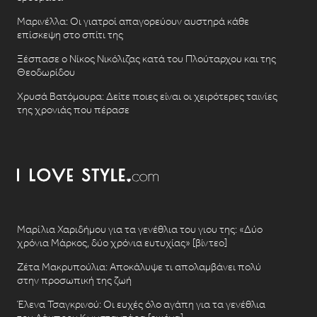
Μαρινέλλα: Οι γιατροί απαγορεύουν αυστηρά κάθε
επίσκεψη στο σπίτι της
Ξέσπασε ο Νίκος Νικόλιζας κατά του Πλούταρχου και της
Θεοδωρίδου
Χρυσά Βατόμουρα: Δείτε ποιες είναι οι χειρότερες ταινίες
της χρονιάς που πέρασε
Μαρίλια Χαριδήμου για τα γενέθλια του γιου της: «Δύο
χρόνια Μάρκος, δύο χρόνια ευτυχίας» [βίντεο]
Ζέτα Μακρυπούλια: Αποκάλυψε τι απολαμβάνει πολύ
στην προσωπική της ζωή
Έλενα Τσαγκρινού: Οι ευχές όλο αγάπη για τα γενέθλια