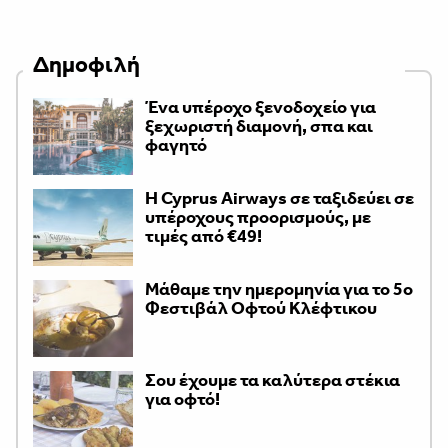
Δημοφιλή
Ένα υπέροχο ξενοδοχείο για
ξεχωριστή διαμονή, σπα και
φαγητό
H Cyprus Airways σε ταξιδεύει σε
υπέροχους προορισμούς, με
τιμές από €49!
Μάθαμε την ημερομηνία για το 5ο
Φεστιβάλ Οφτού Κλέφτικου
Σου έχουμε τα καλύτερα στέκια
για οφτό!