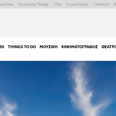
portime
Economy Today
City
I Love Style
Check In
BS
THINGS TO DO
ΜΟΥΣΙΚΉ
ΚΙΝΗΜΑΤΟΓΡΆΦΟΣ
ΘΈΑΤΡ