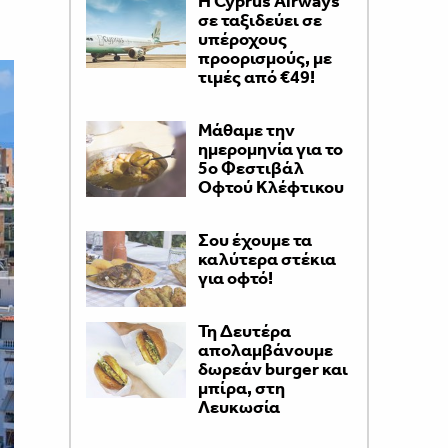
H Cyprus Airways
σε ταξιδεύει σε
υπέροχους
προορισμούς, με
τιμές από €49!
Μάθαμε την
ημερομηνία για το
5ο Φεστιβάλ
Οφτού Κλέφτικου
Σου έχουμε τα
καλύτερα στέκια
για οφτό!
Τη Δευτέρα
απολαμβάνουμε
δωρεάν burger και
μπίρα, στη
Λευκωσία