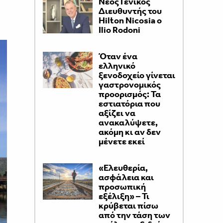
Νέος Γενικός
Διευθυντής του
Hilton Nicosia ο
Ilio Rodoni
Όταν ένα
ελληνικό
ξενοδοχείο γίνεται
γαστρονομικός
προορισμός: Τα
εστιατόρια που
αξίζει να
ανακαλύψετε,
ακόμη κι αν δεν
μένετε εκεί
«Ελευθερία,
ασφάλεια και
προσωπική
εξέλιξη» – Τι
κρύβεται πίσω
από την τάση των