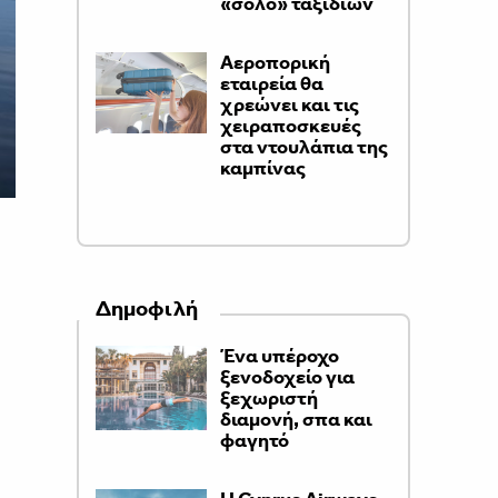
«σόλο» ταξιδιών
Αεροπορική
εταιρεία θα
χρεώνει και τις
χειραποσκευές
στα ντουλάπια της
καμπίνας
Δημοφιλή
Ένα υπέροχο
ξενοδοχείο για
ξεχωριστή
διαμονή, σπα και
φαγητό