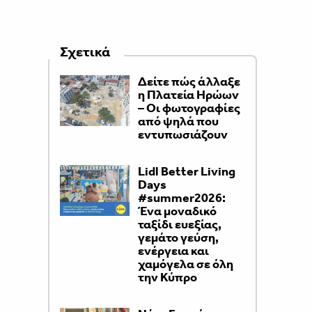
Σχετικά
Δείτε πώς άλλαξε
η Πλατεία Ηρώων
– Οι φωτογραφίες
από ψηλά που
εντυπωσιάζουν
Lidl Better Living
Days
#summer2026:
Ένα μοναδικό
ταξίδι ευεξίας,
γεμάτο γεύση,
ενέργεια και
χαμόγελα σε όλη
την Κύπρο