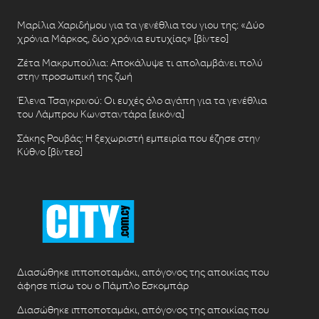
Μαρίλια Χαριδήμου για τα γενέθλια του γιου της: «Δύο
χρόνια Μάρκος, δύο χρόνια ευτυχίας» [βίντεο]
Ζέτα Μακρυπούλια: Αποκάλυψε τι απολαμβάνει πολύ
στην προσωπική της ζωή
Έλενα Τσαγκρινού: Οι ευχές όλο αγάπη για τα γενέθλια
του Λάμπρου Κωνσταντάρα [εικόνα]
Σάκης Ρουβάς: Η ξεχωριστή εμπειρία που έζησε στην
Κύθνο [βίντεο]
Διασώθηκε ιπποποταμάκι, απόγονος της αποικίας που
άφησε πίσω του ο Πάμπλο Εσκομπάρ
Διασώθηκε ιπποποταμάκι, απόγονος της αποικίας που