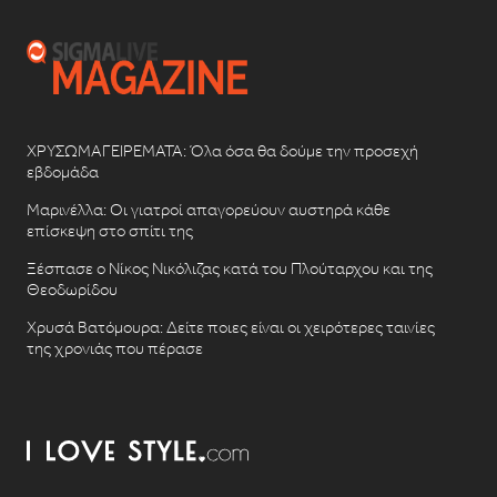
ΧΡΥΣΩΜΑΓΕΙΡΕΜΑΤΑ: Όλα όσα θα δούμε την προσεχή
εβδομάδα
Μαρινέλλα: Οι γιατροί απαγορεύουν αυστηρά κάθε
επίσκεψη στο σπίτι της
Ξέσπασε ο Νίκος Νικόλιζας κατά του Πλούταρχου και της
Θεοδωρίδου
Χρυσά Βατόμουρα: Δείτε ποιες είναι οι χειρότερες ταινίες
της χρονιάς που πέρασε