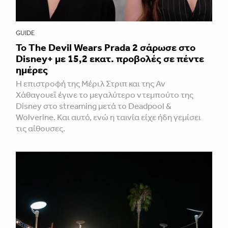
GUIDE
Το The Devil Wears Prada 2 σάρωσε στo
Disney+ με 15,2 εκατ. προβολές σε πέντε
ημέρες
Η επιστροφή της Μέριλ Στριπ και της Αν
Χάθαγουεϊ έγινε το μεγαλύτερο ντεμπούτο της
Disney στο streaming μετά το Deadpool &
Wolverine. Και αυτό, ενώ η ταινία είχε ήδη γεμίσει
τις αίθουσες.