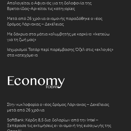
Απολογείται ο Αφγανός για τη δολοφονία της
Βρετανίδας-Αρνείται τις κατηγορίες
Μετά από 26 χρόνια αναμονής παραδόθηκε ο νέος
δρόμος Λάρνακας – Δεκέλειας
Με δάκρυα στα μάτια κολυμβητής με καρκίνο: «Ικετεύω
για τη ζωή μας»
Ισχυρισμοί Τατάρ περί παρέμβασης Όζελ στις «εκλογές»
στα κατεχόμενα
Στην κυκλοφορία ο νέος δρόμος Λάρνακας – Δεκέλειας
μετά από 26 χρόνια
SoftBank: Κέρδη 8,5 δισ. δολαρίων από την Intel –
Ξεπέρασε τις εκτιμήσεις εν αναμονή της εισαγωγής της