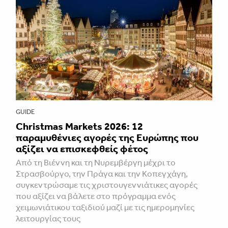
GUIDE
Christmas Markets 2026: 12
παραμυθένιες αγορές της Ευρώπης που
αξίζει να επισκεφθείς φέτος
Από τη Βιέννη και τη Νυρεμβέργη μέχρι το
Στρασβούργο, την Πράγα και την Κοπεγχάγη,
συγκεντρώσαμε τις χριστουγεννιάτικες αγορές
που αξίζει να βάλετε στο πρόγραμμα ενός
χειμωνιάτικου ταξιδιού μαζί με τις ημερομηνίες
λειτουργίας τους