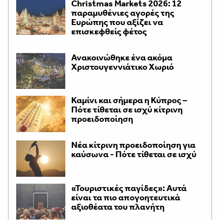
Christmas Markets 2026: 12
παραμυθένιες αγορές της
Ευρώπης που αξίζει να
επισκεφθείς φέτος
Ανακοινώθηκε ένα ακόμα
Χριστουγεννιάτικο Χωριό
Καμίνι και σήμερα η Κύπρος –
Πότε τίθεται σε ισχύ κίτρινη
προειδοποίηση
Νέα κίτρινη προειδοποίηση για
καύσωνα - Πότε τίθεται σε ισχύ
«Τουριστικές παγίδες»: Αυτά
είναι τα πιο απογοητευτικά
αξιοθέατα του πλανήτη