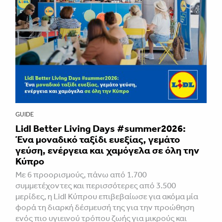
GUIDE
Lidl Better Living Days #summer2026:
Ένα μοναδικό ταξίδι ευεξίας, γεμάτο
γεύση, ενέργεια και χαμόγελα σε όλη την
Κύπρο
Με 6 προορισμούς, πάνω από 1.700
συμμετέχοντες και περισσότερες από 3.500
μερίδες, η Lidl Κύπρου επιβεβαίωσε για ακόμα μία
φορά τη διαρκή δέσμευσή της για την προώθηση
ενός πιο υγιεινού τρόπου ζωής για μικρούς και