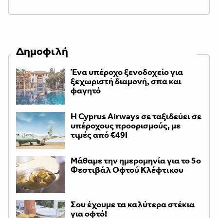
Δημοφιλή
Ένα υπέροχο ξενοδοχείο για
ξεχωριστή διαμονή, σπα και
φαγητό
H Cyprus Airways σε ταξιδεύει σε
υπέροχους προορισμούς, με
τιμές από €49!
Μάθαμε την ημερομηνία για το 5ο
Φεστιβάλ Οφτού Κλέφτικου
Σου έχουμε τα καλύτερα στέκια
για οφτό!