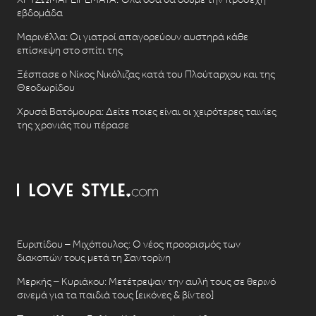
εβδομάδα
Μαρινέλλα: Οι γιατροί απαγορεύουν αυστηρά κάθε
επίσκεψη στο σπίτι της
Ξέσπασε ο Νίκος Νικόλιζας κατά του Πλούταρχου και της
Θεοδωρίδου
Χρυσά Βατόμουρα: Δείτε ποιες είναι οι χειρότερες ταινίες
της χρονιάς που πέρασε
Ευριπίδου – Μιχόπουλος: Ο νέος προορισμός των
διακοπών τους μετά τη Σαντορίνη
Μερκής – Κυριάκου: Μετέτρεψαν την αυλή τους σε θερινό
σινεμά για τα παιδιά τους [εικόνες & βίντεο]