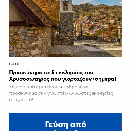
GUIDE
Προσκύνημα σε 5 εκκλησίες του
Χρυσοσωτήρος που γιορτάζουν (σήμερα)
Σήμερα σού προτείνουμε εκδρομή και
προσκύνημα σε 4 γνωστές-άγνωστες εκκλησίες
στο χωριό!