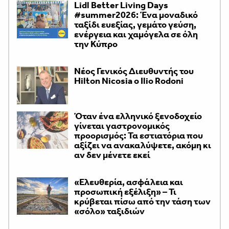
Lidl Better Living Days
#summer2026: Ένα μοναδικό
ταξίδι ευεξίας, γεμάτο γεύση,
ενέργεια και χαμόγελα σε όλη
την Κύπρο
Νέος Γενικός Διευθυντής του
Hilton Nicosia ο Ilio Rodoni
Όταν ένα ελληνικό ξενοδοχείο
γίνεται γαστρονομικός
προορισμός: Τα εστιατόρια που
αξίζει να ανακαλύψετε, ακόμη κι
αν δεν μένετε εκεί
«Ελευθερία, ασφάλεια και
προσωπική εξέλιξη» – Τι
κρύβεται πίσω από την τάση των
«σόλο» ταξιδιών