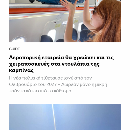
GUIDE
Αεροπορική εταιρεία θα χρεώνει και τις
χειραποσκευές στα ντουλάπια της
καμπίνας
Η νέα πολιτική τίθεται σε ισχύ από τον
Φεβρουάριο του 2027 – Δωρεάν μόνο η μικρή
τσάντα κάτω από το κάθισμα