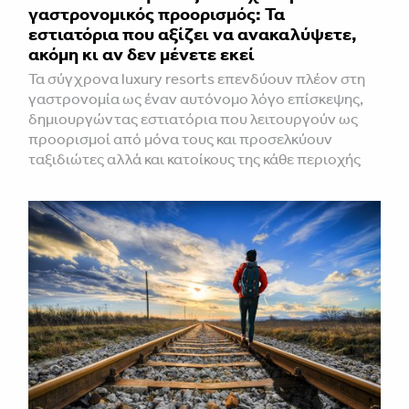
γαστρονομικός προορισμός: Τα
εστιατόρια που αξίζει να ανακαλύψετε,
ακόμη κι αν δεν μένετε εκεί
Τα σύγχρονα luxury resorts επενδύουν πλέον στη
γαστρονομία ως έναν αυτόνομο λόγο επίσκεψης,
δημιουργώντας εστιατόρια που λειτουργούν ως
προορισμοί από μόνα τους και προσελκύουν
ταξιδιώτες αλλά και κατοίκους της κάθε περιοχής