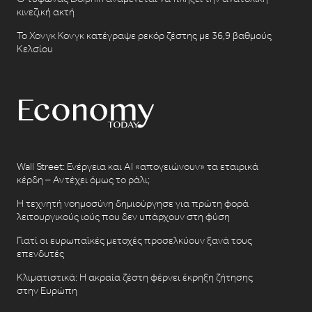
κινεζική ακτή
Το Χονγκ Κονγκ κατέγραψε ρεκόρ ζέστης με 36,9 βαθμούς
Κελσίου
Wall Street: Ενέργεια και AI «απογειώνουν» τα εταιρικά
κέρδη – Αντέχει όμως το ράλι;
Η τεχνητή νοημοσύνη δημιούργησε για πρώτη φορά
λειτουργικούς ιούς που δεν υπάρχουν στη φύση
Γιατί οι ευρωπαϊκές μετοχές προσελκύουν ξανά τους
επενδυτές
Κλιματιστικά: Η ακραία ζέστη φέρνει έκρηξη ζήτησης
στην Ευρώπη