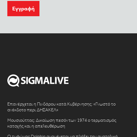
Eγγραφή
Επανέρχεται η Πινδάρου κατά Κυβέρνησης: «Γνωστό το
ανέκδοτο περι ΔΗΣΑΚΕΛ»
Μουσιούττας: Δικαίωση πεσόντων 1974 ο τερματισμός
κατοχής και η απελευθέρωση
Ο τυφώνας Dolphin αναμένεται να πλήξει την ανατολική