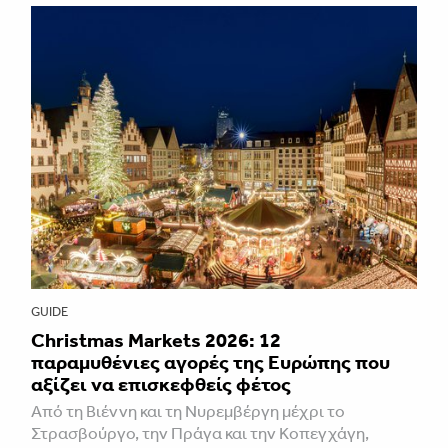
GUIDE
Christmas Markets 2026: 12
παραμυθένιες αγορές της Ευρώπης που
αξίζει να επισκεφθείς φέτος
Από τη Βιέννη και τη Νυρεμβέργη μέχρι το
Στρασβούργο, την Πράγα και την Κοπεγχάγη,