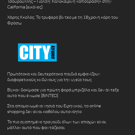
Τσουρούλλης – Γιολίτη: Καλοκαιρινή «απόδραση» στην
California [εικόνες]
Χάρης Κκολός: Το τρυφερό βίντεο με τη 18χρονη κόρη του
Φρόσω
Πρωτότοκα και δευτερότοκα παιδιά εμφανίζουν
διαφορετικούς κινδύνους για την υγεία τους
Βίγκαν δοκίμασε για πρώτη φορά μπριζόλα και δεν άντεξε
αυτό που ένιωσε [ΒΙΝΤΕΟ]
Στα απομονωμένα νησιά του Ειρηνικού, το online
shopping δεν είναι καθόλου αυτονόητο
Το πιο αγαπημένο τραγούδι όλων των εποχών είναι
μάλλον αυτό που φαντάζεσαι