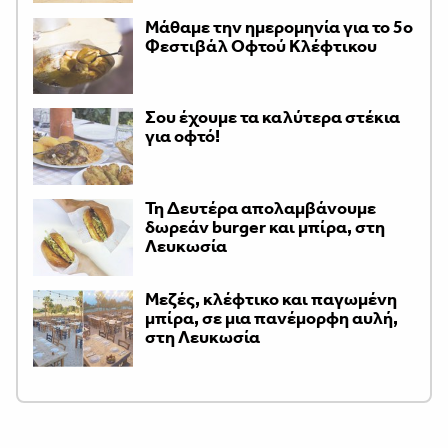
Μάθαμε την ημερομηνία για το 5ο
Φεστιβάλ Οφτού Κλέφτικου
Σου έχουμε τα καλύτερα στέκια
για οφτό!
Τη Δευτέρα απολαμβάνουμε
δωρεάν burger και μπίρα, στη
Λευκωσία
Μεζές, κλέφτικο και παγωμένη
μπίρα, σε μια πανέμορφη αυλή,
στη Λευκωσία