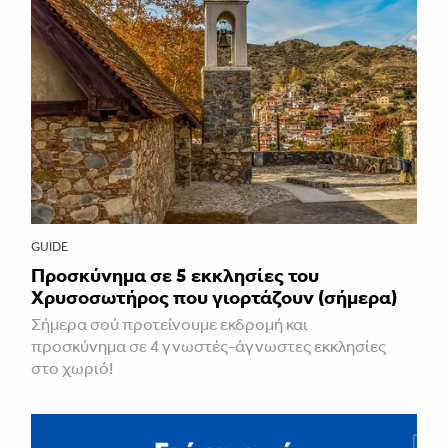
GUIDE
Προσκύνημα σε 5 εκκλησίες του
Χρυσοσωτήρος που γιορτάζουν (σήμερα)
Σήμερα σού προτείνουμε εκδρομή και
προσκύνημα σε 4 γνωστές-άγνωστες εκκλησίες
στο χωριό!