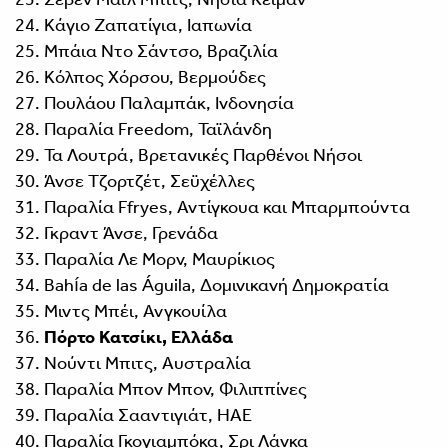
Κάγιο Ζαπατίγια, Ιαπωνία
Μπάια Ντο Σάντσο, Βραζιλία
Κόλπος Χόρσου, Βερμούδες
Πουλάου Παλαμπάκ, Ινδονησία
Παραλία Freedom, Ταϊλάνδη
Τα Λουτρά, Βρετανικές Παρθένοι Νήσοι
Άνσε Τζορτζέτ, Σεϋχέλλες
Παραλία Ffryes, Αντίγκουα και Μπαρμπούντα
Γκραντ Άνσε, Γρενάδα
Παραλία Λε Μορν, Μαυρίκιος
Bahía de las Águila, Δομινικανή Δημοκρατία
Μιντς Μπέι, Ανγκουίλα
Πόρτο Κατσίκι, Ελλάδα
Νούντι Μπιτς, Αυστραλία
Παραλία Μπον Μπον, Φιλιππίνες
Παραλία Σααντιγιάτ, ΗΑΕ
Παραλία Γκογιαμπόκα, Σρι Λάνκα