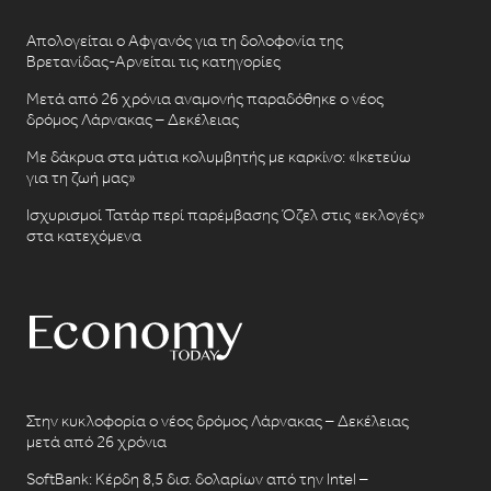
Απολογείται ο Αφγανός για τη δολοφονία της
Βρετανίδας-Αρνείται τις κατηγορίες
Μετά από 26 χρόνια αναμονής παραδόθηκε ο νέος
δρόμος Λάρνακας – Δεκέλειας
Με δάκρυα στα μάτια κολυμβητής με καρκίνο: «Ικετεύω
για τη ζωή μας»
Ισχυρισμοί Τατάρ περί παρέμβασης Όζελ στις «εκλογές»
στα κατεχόμενα
Στην κυκλοφορία ο νέος δρόμος Λάρνακας – Δεκέλειας
μετά από 26 χρόνια
SoftBank: Κέρδη 8,5 δισ. δολαρίων από την Intel –