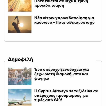
Πότε τίθεται σε ισχύ κίτρινη
προειδοποίηση
Νέα κίτρινη προειδοποίηση για
καύσωνα - Πότε τίθεται σε ισχύ
Δημοφιλή
Ένα υπέροχο ξενοδοχείο για
ξεχωριστή διαμονή, σπα και
φαγητό
H Cyprus Airways σε ταξιδεύει σε
υπέροχους προορισμούς, με
τιμές από €49!