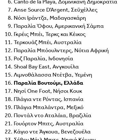
Canto de la Playa, Δομινικανή Δημοκρατία
Anse Source D’Argent, Σεϋχέλλες
Νόσι Ιράντζα, Μαδαγασκάρη
Παραλία Όφου, Αμερικανική Σάμπα
Γκρέις Μπέι, Τερκς και Κέικος
Τερκουάζ Μπέι, Αυστραλία
Παραλία Μπόουλντερς, Νότια Αφρική
Ροζ Παραλία, Ινδονησία
Shoal Bay East, Ανγκουίλα
Λιμνοθάλασσα Ντέτβα, Υεμένη
Παραλία Βουτούμι, Ελλάδα
Νησί One Foot, Νήσοι Κουκ
Πλάγια ντε Ρόντας, Ισπανία
Πλάγια Μπαλάντρα, Μεξικό
Ποντάλ ντο Αταλάια, Βραζιλία
Γουόρτον Μπιτς, Αυστραλία
Κάγιο ντε Άγκουα, Βενεζουέλα
Σέβεν Μάιλ Μπιτς, Νησιά Κέιμαν