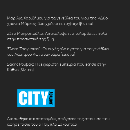
Μαρίλια Χαριδήμου για τα γενέθλια του γιου της: «Δύο
χρόνια Μάρκος, δύο χρόνια ευτυχίας» [βίντεο]
Ζέτα Μακρυπούλια: Αποκάλυψε τι απολαμβάνει πολύ
στην προσωπική της ζωή
Έλενα Τσαγκρινού: Οι ευχές όλο αγάπη για τα γενέθλια
του Λάμπρου Κωνσταντάρα [εικόνα]
Σάκης Ρουβάς: Η ξεχωριστή εμπειρία που έζησε στην
Κύθνο [βίντεο]
Διασώθηκε ιπποποταμάκι, απόγονος της αποικίας που
άφησε πίσω του ο Πάμπλο Εσκομπάρ