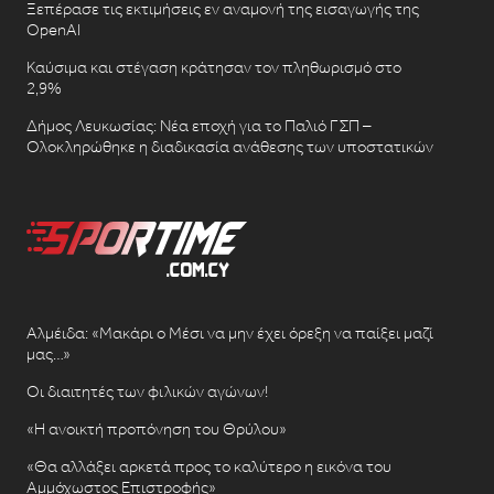
Ξεπέρασε τις εκτιμήσεις εν αναμονή της εισαγωγής της
OpenAI
Καύσιμα και στέγαση κράτησαν τον πληθωρισμό στο
2,9%
Δήμος Λευκωσίας: Νέα εποχή για το Παλιό ΓΣΠ –
Ολοκληρώθηκε η διαδικασία ανάθεσης των υποστατικών
Αλμέιδα: «Μακάρι ο Μέσι να μην έχει όρεξη να παίξει μαζί
μας…»
Οι διαιτητές των φιλικών αγώνων!
«Η ανοικτή προπόνηση του Θρύλου»
«Θα αλλάξει αρκετά προς το καλύτερο η εικόνα του
Αμμόχωστος Επιστροφής»