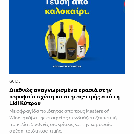
GUIDE
Διεθνώς αναγνωρισμένα κρασιά στην
κορυφαία σχέση ποιότητας-τιμής από τη
Lidl Κύπρου
Με σφραγίδα ποιότητας από τους Masters of
Wine, η κάβα της εταιρείας συνδυάζει εξαιρετική
ποικιλία, διεθνείς διακρίσεις και την κορυφαία
σχέση ποιότητας-τιμής.