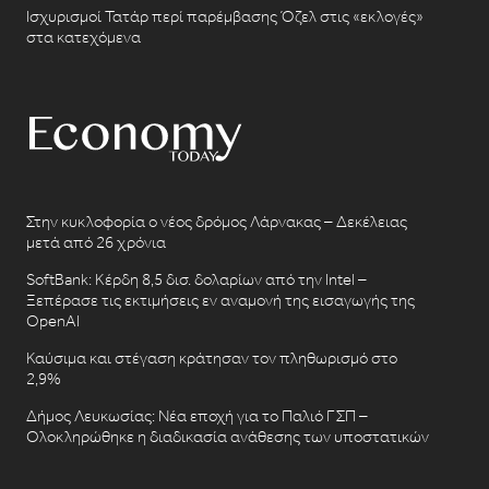
Ισχυρισμοί Τατάρ περί παρέμβασης Όζελ στις «εκλογές»
στα κατεχόμενα
Στην κυκλοφορία ο νέος δρόμος Λάρνακας – Δεκέλειας
μετά από 26 χρόνια
SoftBank: Κέρδη 8,5 δισ. δολαρίων από την Intel –
Ξεπέρασε τις εκτιμήσεις εν αναμονή της εισαγωγής της
OpenAI
Καύσιμα και στέγαση κράτησαν τον πληθωρισμό στο
2,9%
Δήμος Λευκωσίας: Νέα εποχή για το Παλιό ΓΣΠ –
Ολοκληρώθηκε η διαδικασία ανάθεσης των υποστατικών