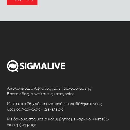
Απολογείται ο Αφγανός για τη δολοφονία της
Βρετανίδας-Αρνείται τις κατηγορίες
Μετά από 26 χρόνια αναμονής παραδόθηκε ο νέος
δρόμος Λάρνακας – Δεκέλειας
Με δάκρυα στα μάτια κολυμβητής με καρκίνο: «Ικετεύω
για τη ζωή μας»