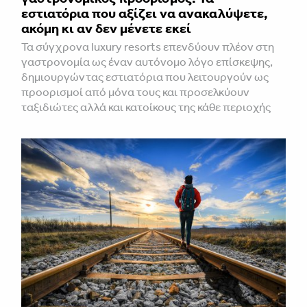
εστιατόρια που αξίζει να ανακαλύψετε,
ακόμη κι αν δεν μένετε εκεί
Τα σύγχρονα luxury resorts επενδύουν πλέον στη
γαστρονομία ως έναν αυτόνομο λόγο επίσκεψης,
δημιουργώντας εστιατόρια που λειτουργούν ως
προορισμοί από μόνα τους και προσελκύουν
ταξιδιώτες αλλά και κατοίκους της κάθε περιοχής