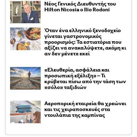
Νέος Γενικός Διευθυντής του
Hilton Nicosia ο Ilio Rodoni
Όταν ένα ελληνικό ξενοδοχείο
γίνεται γαστρονομικός
προορισμός: Τα εστιατόρια που
αξίζει να ανακαλύψετε, ακόμη κι
αν δεν μένετε εκεί
«Ελευθερία, ασφάλεια και
προσωπική εξέλιξη» – Τι
κρύβεται πίσω από την τάση των
«σόλο» ταξιδιών
Αεροπορική εταιρεία θα χρεώνει
και τις χειραποσκευές στα
ντουλάπια της καμπίνας