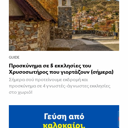
GUIDE
Προσκύνημα σε 5 εκκλησίες του
Χρυσοσωτήρος που γιορτάζουν (σήμερα)
Σήμερα σού προτείνουμε εκδρομή και
προσκύνημα σε 4 γνωστές-άγνωστες εκκλησίες
στο χωριό!