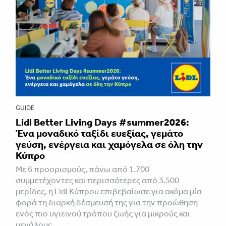
GUIDE
Lidl Better Living Days #summer2026:
Ένα μοναδικό ταξίδι ευεξίας, γεμάτο
γεύση, ενέργεια και χαμόγελα σε όλη την
Κύπρο
Με 6 προορισμούς, πάνω από 1.700
συμμετέχοντες και περισσότερες από 3.500
μερίδες, η Lidl Κύπρου επιβεβαίωσε για ακόμα μία
φορά τη διαρκή δέσμευσή της για την προώθηση
ενός πιο υγιεινού τρόπου ζωής για μικρούς και
μεγάλους