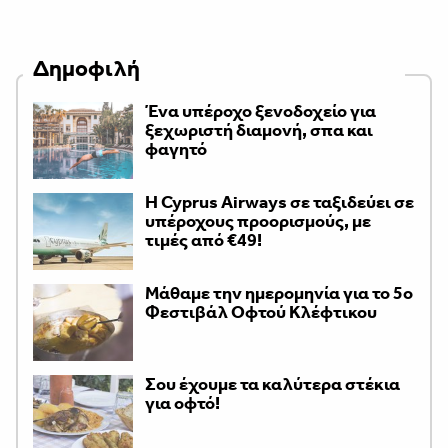
Δημοφιλή
Ένα υπέροχο ξενοδοχείο για
ξεχωριστή διαμονή, σπα και
φαγητό
H Cyprus Airways σε ταξιδεύει σε
υπέροχους προορισμούς, με
τιμές από €49!
Μάθαμε την ημερομηνία για το 5ο
Φεστιβάλ Οφτού Κλέφτικου
Σου έχουμε τα καλύτερα στέκια
για οφτό!