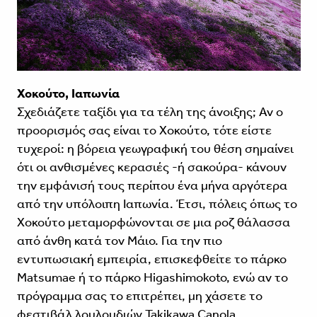
Χοκούτο, Ιαπωνία
Σχεδιάζετε ταξίδι για τα τέλη της άνοιξης; Αν ο
προορισμός σας είναι το Χοκούτο, τότε είστε
τυχεροί: η βόρεια γεωγραφική του θέση σημαίνει
ότι οι ανθισμένες κερασιές -ή σακούρα- κάνουν
την εμφάνισή τους περίπου ένα μήνα αργότερα
από την υπόλοιπη Ιαπωνία. Έτσι, πόλεις όπως το
Χοκούτο μεταμορφώνονται σε μια ροζ θάλασσα
από άνθη κατά τον Μάιο. Για την πιο
εντυπωσιακή εμπειρία, επισκεφθείτε το πάρκο
Matsumae ή το πάρκο Higashimokoto, ενώ αν το
πρόγραμμα σας το επιτρέπει, μη χάσετε το
φεστιβάλ λουλουδιών Takikawa Canola.