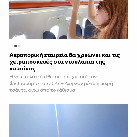
GUIDE
Αεροπορική εταιρεία θα χρεώνει και τις
χειραποσκευές στα ντουλάπια της
καμπίνας
Η νέα πολιτική τίθεται σε ισχύ από τον
Φεβρουάριο του 2027 – Δωρεάν μόνο η μικρή
τσάντα κάτω από το κάθισμα