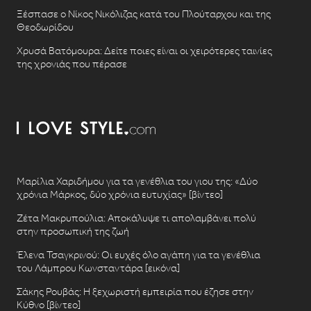
Ξέσπασε ο Νίκος Νικόλιζας κατά του Πλούταρχου και της
Θεοδωρίδου
Χρυσά Βατόμουρα: Δείτε ποιες είναι οι χειρότερες ταινίες
της χρονιάς που πέρασε
Μαρίλια Χαριδήμου για τα γενέθλια του γιου της: «Δύο
χρόνια Μάρκος, δύο χρόνια ευτυχίας» [βίντεο]
Ζέτα Μακρυπούλια: Αποκάλυψε τι απολαμβάνει πολύ
στην προσωπική της ζωή
Έλενα Τσαγκρινού: Οι ευχές όλο αγάπη για τα γενέθλια
του Λάμπρου Κωνσταντάρα [εικόνα]
Σάκης Ρουβάς: Η ξεχωριστή εμπειρία που έζησε στην
Κύθνο [βίντεο]