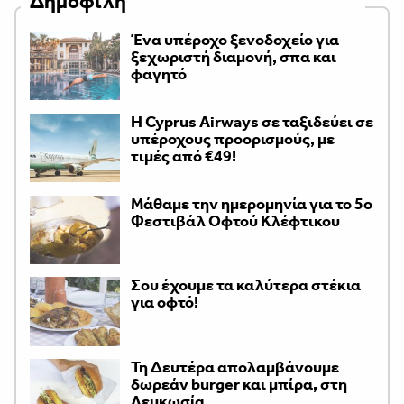
Δημοφιλή
Ένα υπέροχο ξενοδοχείο για
ξεχωριστή διαμονή, σπα και
φαγητό
H Cyprus Airways σε ταξιδεύει σε
υπέροχους προορισμούς, με
τιμές από €49!
Μάθαμε την ημερομηνία για το 5ο
Φεστιβάλ Οφτού Κλέφτικου
Σου έχουμε τα καλύτερα στέκια
για οφτό!
Τη Δευτέρα απολαμβάνουμε
δωρεάν burger και μπίρα, στη
Λευκωσία