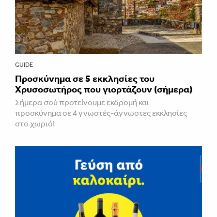
GUIDE
Προσκύνημα σε 5 εκκλησίες του
Χρυσοσωτήρος που γιορτάζουν (σήμερα)
Σήμερα σού προτείνουμε εκδρομή και
προσκύνημα σε 4 γνωστές-άγνωστες εκκλησίες
στο χωριό!