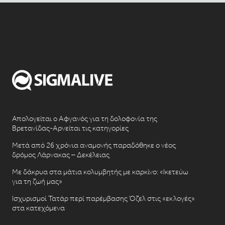
Απολογείται ο Αφγανός για τη δολοφονία της
Βρετανίδας-Αρνείται τις κατηγορίες
Μετά από 26 χρόνια αναμονής παραδόθηκε ο νέος
δρόμος Λάρνακας – Δεκέλειας
Με δάκρυα στα μάτια κολυμβητής με καρκίνο: «Ικετεύω
για τη ζωή μας»
Ισχυρισμοί Τατάρ περί παρέμβασης Όζελ στις «εκλογές»
στα κατεχόμενα