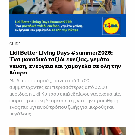
GUIDE
Lidl Better Living Days #summer2026:
Ένα μοναδικό ταξίδι ευεξίας, γεμάτο
γεύση, ενέργεια και χαμόγελα σε όλη την
Κύπρο
Με 6 προορισμούς, πάνω από 1.700
συμμετέχοντες και περισσότερες από 3.500
μερίδες, η Lidl Κύπρου επιβεβαίωσε για ακόμα μία
φορά τη διαρκή δέσμευσή της για την προώθηση
ενός πιο υγιεινού τρόπου ζωής για μικρούς και
μεγάλους