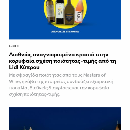
GUIDE
Διεθνώς αναγνωρισμένα κρασιά στην
κορυφαία σχέση ποιότητας-τιμής από τη
Lidl Κύπρου
Με σφραγίδα ποιότητας από τους Masters of
Wine, η κάβα της εταιρείας συνδυάζει εξαιρετική
ποικιλία, διεθνείς διακρίσεις και την κορυφαία
σχέση ποιότητας-τιμής.