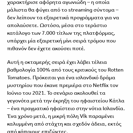
χαρακτήρισε αφόρητα αγωνιώδη – η οποία
μάλιστα θα φύγει από το streaming σύντομα –
δεν λείπουν τα εξαιρετικά προγράμματα για να
απολαύσετε. Ωστόσο, μέσα στο τεράστιο
κατάλογο των 7.000 τίτλων της πλατφόρμας,
υπάρχει μία εξαιρετική μίνι σειρά τρόμου που
πιθανόν δεν έχετε ακούσει ποτέ.
Αυτή η οκταμερής σειρά έχει λάβει τέλεια
βαθμολογία 100% από τους κριτικούς του Rotten
Tomatoes. Πρόκειται για ένα ισλανδικό δράμα
μυστηρίου που έκανε πρεμιέρα στο Netflix τον
Ιούνιο του 2021. Το σενάριο ακολουθεί τα
γεγονότα μετά την έκρηξη του ηφαιστείου Κάτλα
– ένα πραγματικό ηφαίστειο στην νότια Ισλανδία.
Ένα χρόνο μετά, η μικρή πόλη Vík παραμένει
καλυμμένη από στάχτη και σχεδόν άδεια, εκτός
από κάποιους επιζώντες.