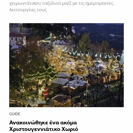
χειμωνιάτικου ταξιδιού μαζί με τις ημερομηνίες
λειτουργίας τους
GUIDE
Ανακοινώθηκε ένα ακόμα
Χριστουγεννιάτικο Χωριό