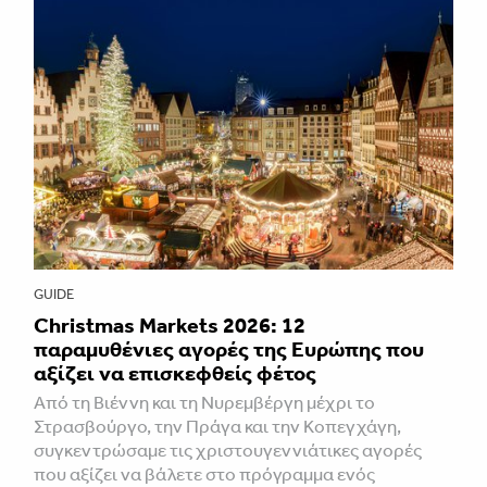
GUIDE
Christmas Markets 2026: 12
παραμυθένιες αγορές της Ευρώπης που
αξίζει να επισκεφθείς φέτος
Από τη Βιέννη και τη Νυρεμβέργη μέχρι το
Στρασβούργο, την Πράγα και την Κοπεγχάγη,
συγκεντρώσαμε τις χριστουγεννιάτικες αγορές
που αξίζει να βάλετε στο πρόγραμμα ενός