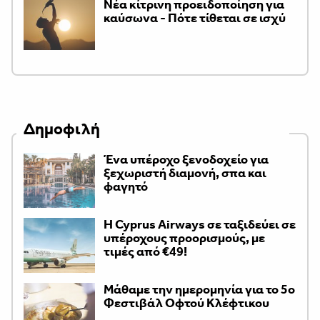
Νέα κίτρινη προειδοποίηση για
καύσωνα - Πότε τίθεται σε ισχύ
Δημοφιλή
Ένα υπέροχο ξενοδοχείο για
ξεχωριστή διαμονή, σπα και
φαγητό
H Cyprus Airways σε ταξιδεύει σε
υπέροχους προορισμούς, με
τιμές από €49!
Μάθαμε την ημερομηνία για το 5ο
Φεστιβάλ Οφτού Κλέφτικου