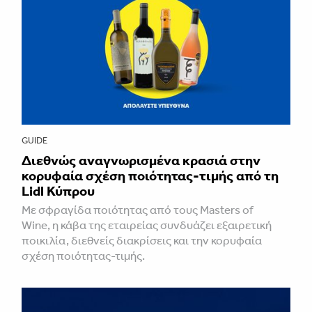
GUIDE
Διεθνώς αναγνωρισμένα κρασιά στην
κορυφαία σχέση ποιότητας-τιμής από τη
Lidl Κύπρου
Με σφραγίδα ποιότητας από τους Masters of
Wine, η κάβα της εταιρείας συνδυάζει εξαιρετική
ποικιλία, διεθνείς διακρίσεις και την κορυφαία
σχέση ποιότητας-τιμής.