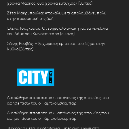
χρόνια Μάρκος, δύο χρόνια ευτυχίας» [βίντεο]
Ζέτα Μακρυπούλια: Αποκάλυψε τι απολαμβάνει πολύ
στην προσωπική της ζωή
Έλενα Τσαγκρινού: Οι ευχές όλο αγάπη για τα γενέθλια
του Λάμπρου Κωνσταντάρα [εικόνα]
Σάκης Ρουβάς: Η ξεχωριστή εμπειρία που έζησε στην
Κύθνο [βίντεο]
Διασώθηκε ιπποποταμάκι, απόγονος της αποικίας που
άφησε πίσω του ο Πάμπλο Εσκομπάρ
Διασώθηκε ιπποποταμάκι, απόγονος της αποικίας που
άφησε πίσω του ο Πάμπλο Εσκομπάρ
30 χρόνια μετά, η δολοφονία Tupac αναβιώνει στα