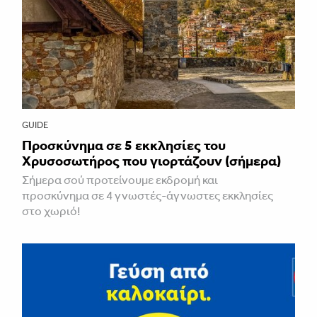
GUIDE
Προσκύνημα σε 5 εκκλησίες του
Χρυσοσωτήρος που γιορτάζουν (σήμερα)
Σήμερα σού προτείνουμε εκδρομή και
προσκύνημα σε 4 γνωστές-άγνωστες εκκλησίες
στο χωριό!