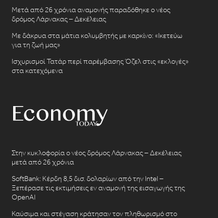
Μετά από 26 χρόνια αναμονής παραδόθηκε ο νέος
δρόμος Λάρνακας – Δεκέλειας
Με δάκρυα στα μάτια κολυμβητής με καρκίνο: «Ικετεύω
για τη ζωή μας»
Ισχυρισμοί Τατάρ περί παρέμβασης Όζελ στις «εκλογές»
στα κατεχόμενα
Στην κυκλοφορία ο νέος δρόμος Λάρνακας – Δεκέλειας
μετά από 26 χρόνια
SoftBank: Κέρδη 8,5 δισ. δολαρίων από την Intel –
Ξεπέρασε τις εκτιμήσεις εν αναμονή της εισαγωγής της
OpenAI
Καύσιμα και στέγαση κράτησαν τον πληθωρισμό στο