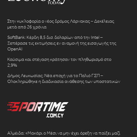
Στην κυκλοφορία ο νέος δρόμος Λάρνακας – Δεκέλειας
μετά από 26 χρόνια
SoftBank: Κέρδη 8,5 δισ. δολαρίων από την Intel –
Ξεπέρασε τις εκτιμήσεις εν αναμονή της εισαγωγής της
OpenAI
Καύσιμα και στέγαση κράτησαν τον πληθωρισμό στο
2,9%
Δήμος Λευκωσίας: Νέα εποχή για το Παλιό ΓΣΠ –
Ολοκληρώθηκε η διαδικασία ανάθεσης των υποστατικών
Αλμέιδα: «Μακάρι ο Μέσι να μην έχει όρεξη να παίξει μαζί