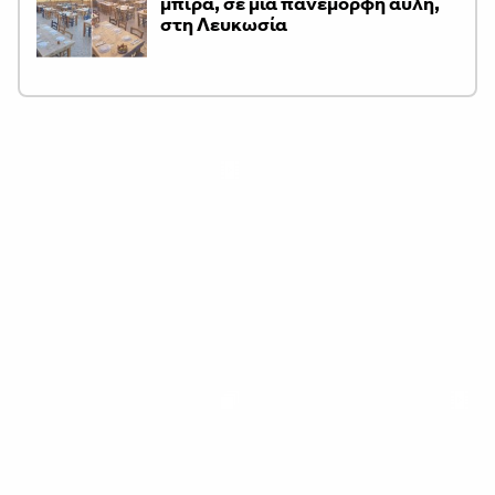
μπίρα, σε μια πανέμορφη αυλή,
στη Λευκωσία