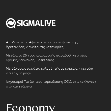
Απολογείται ο Αφγανός για τη δολοφονία της
Βρετανίδας-Αρνείται τις κατηγορίες
Μετά από 26 χρόνια αναμονής παραδόθηκε ο νέος
δρόμος Λάρνακας – Δεκέλειας
Με δάκρυα στα μάτια κολυμβητής με καρκίνο: «Ικετεύω
για τη ζωή μας»
Ισχυρισμοί Τατάρ περί παρέμβασης Όζελ στις «εκλογές»
στα κατεχόμενα