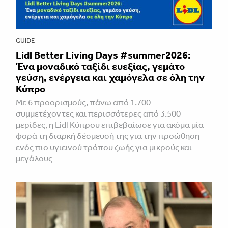
GUIDE
Lidl Better Living Days #summer2026:
Ένα μοναδικό ταξίδι ευεξίας, γεμάτο
γεύση, ενέργεια και χαμόγελα σε όλη την
Κύπρο
Με 6 προορισμούς, πάνω από 1.700
συμμετέχοντες και περισσότερες από 3.500
μερίδες, η Lidl Κύπρου επιβεβαίωσε για ακόμα μία
φορά τη διαρκή δέσμευσή της για την προώθηση
ενός πιο υγιεινού τρόπου ζωής για μικρούς και
μεγάλους