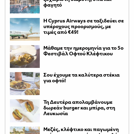
φαγητό
H Cyprus Airways σε ταξιδεύει σε
υπέροχους προορισμούς, με
τιμές από €49!
Μάθαμε την ημερομηνία για το 5ο
Φεστιβάλ Οφτού Κλέφτικου
Σου έχουμε τα καλύτερα στέκια
για οφτό!
Τη Δευτέρα απολαμβάνουμε
δωρεάν burger και μπίρα, στη
Λευκωσία
Μεζές, κλέφτικο και παγωμένη