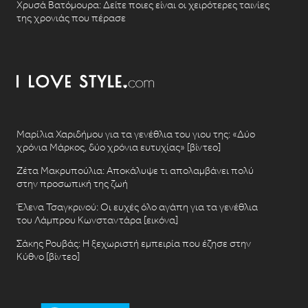
Χρυσά Βατόμουρα: Δείτε ποιες είναι οι χειρότερες ταινίες
της χρονιάς που πέρασε
Μαρίλια Χαριδήμου για τα γενέθλια του γιου της: «Δύο
χρόνια Μάρκος, δύο χρόνια ευτυχίας» [βίντεο]
Ζέτα Μακρυπούλια: Αποκάλυψε τι απολαμβάνει πολύ
στην προσωπική της ζωή
Έλενα Τσαγκρινού: Οι ευχές όλο αγάπη για τα γενέθλια
του Λάμπρου Κωνσταντάρα [εικόνα]
Σάκης Ρουβάς: Η ξεχωριστή εμπειρία που έζησε στην
Κύθνο [βίντεο]