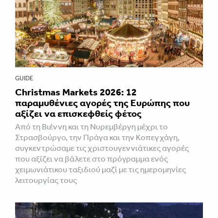
GUIDE
Christmas Markets 2026: 12
παραμυθένιες αγορές της Ευρώπης που
αξίζει να επισκεφθείς φέτος
Από τη Βιέννη και τη Νυρεμβέργη μέχρι το
Στρασβούργο, την Πράγα και την Κοπεγχάγη,
συγκεντρώσαμε τις χριστουγεννιάτικες αγορές
που αξίζει να βάλετε στο πρόγραμμα ενός
χειμωνιάτικου ταξιδιού μαζί με τις ημερομηνίες
λειτουργίας τους