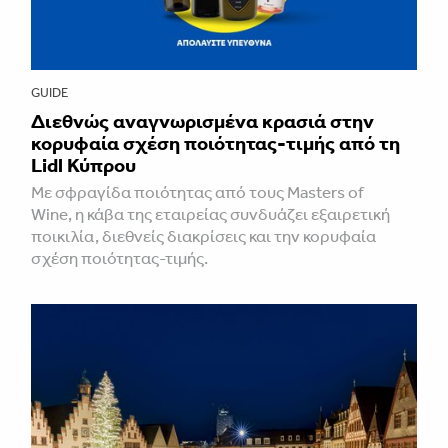
GUIDE
Διεθνώς αναγνωρισμένα κρασιά στην
κορυφαία σχέση ποιότητας-τιμής από τη
Lidl Κύπρου
Με σφραγίδα ποιότητας από τους Masters of
Wine, η κάβα της εταιρείας συνδυάζει εξαιρετική
ποικιλία, διεθνείς διακρίσεις και την κορυφαία
σχέση ποιότητας-τιμής.