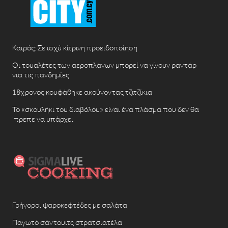
Καιρός: Σε ισχύ κίτρινη προειδοποίηση
Οι τουαλέτες των αεροπλάνων μπορεί να γίνουν ραντάρ
για τις πανδημίες
18χρονος κουφάθηκε ακούγοντας τζιτζίκια
Το «σκουλήκι του διαβόλου» είναι ένα πλάσμα που δεν θα
‘πρεπε να υπάρχει
Γρήγοροι ψαροκεφτέδες με σαλάτα
Παγωτό σάντουιτς στρατσιατέλα