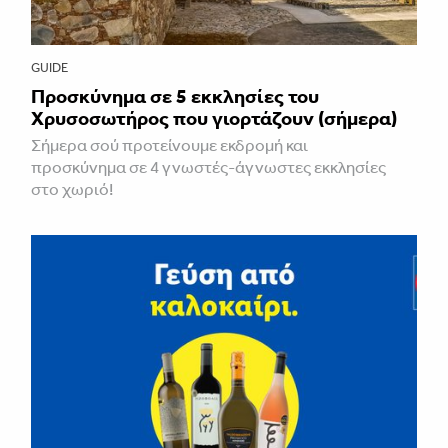
GUIDE
Προσκύνημα σε 5 εκκλησίες του
Χρυσοσωτήρος που γιορτάζουν (σήμερα)
Σήμερα σού προτείνουμε εκδρομή και
προσκύνημα σε 4 γνωστές-άγνωστες εκκλησίες
στο χωριό!