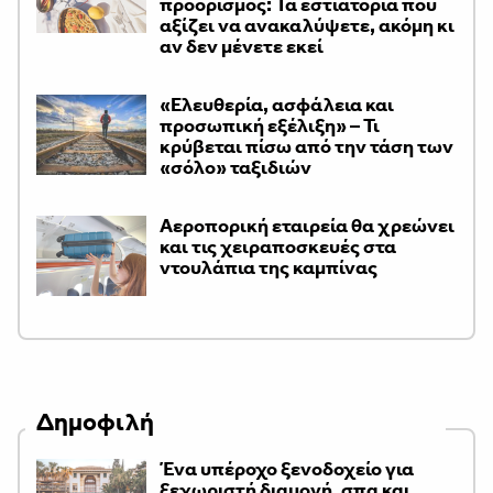
προορισμός: Τα εστιατόρια που
αξίζει να ανακαλύψετε, ακόμη κι
αν δεν μένετε εκεί
«Ελευθερία, ασφάλεια και
προσωπική εξέλιξη» – Τι
κρύβεται πίσω από την τάση των
«σόλο» ταξιδιών
Αεροπορική εταιρεία θα χρεώνει
και τις χειραποσκευές στα
ντουλάπια της καμπίνας
Δημοφιλή
Ένα υπέροχο ξενοδοχείο για
ξεχωριστή διαμονή, σπα και