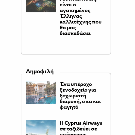
είναι ο
αγαπημένος
Έλληνας
καλλιτέχνης που
θα μας
διασκεδάσει
Δημοφιλή
Ένα υπέροχο
ξενοδοχείο για
ξεχωριστή
διαμονή, σπα και
φαγητό
H Cyprus Airways
σε ταξιδεύει σε
υπέροχους