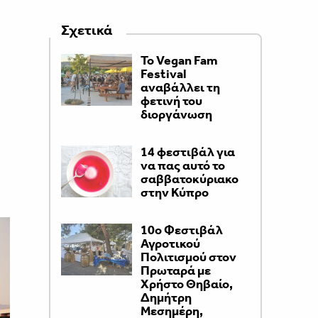
Σχετικά
Το Vegan Fam
Festival
αναβάλλει τη
φετινή του
διοργάνωση
14 φεστιβάλ για
να πας αυτό το
σαββατοκύριακο
στην Κύπρο
10ο Φεστιβάλ
Αγροτικού
Πολιτισμού στον
Πρωταρά με
Χρήστο Θηβαίο,
Δημήτρη
Μεσημέρη,