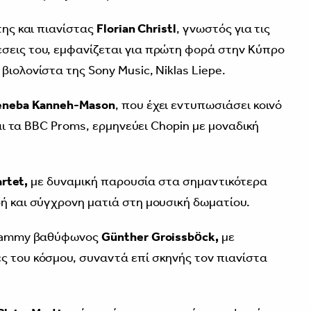
της και πιανίστας
Florian Christl
, γνωστός για τις
σεις του, εμφανίζεται για πρώτη φορά στην Κύπρο
βιολονίστα της Sony Music, Niklas Liepe.
eneba Kanneh-Mason
, που έχει εντυπωσιάσει κοινό
 και τα BBC Proms, ερμηνεύει Chopin με μοναδική
rtet,
με δυναμική παρουσία στα σημαντικότερα
ρή και σύγχρονη ματιά στη μουσική δωματίου.
 Grammy βαθύφωνος
Günther Groissböck,
με
ς του κόσμου, συναντά επί σκηνής τον πιανίστα