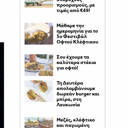
προορισμούς, με
τιμές από €49!
Μάθαμε την
ημερομηνία για το
5ο Φεστιβάλ
Οφτού Κλέφτικου
Σου έχουμε τα
καλύτερα στέκια
για οφτό!
Τη Δευτέρα
απολαμβάνουμε
δωρεάν burger και
μπίρα, στη
Λευκωσία
Μεζές, κλέφτικο
και παγωμένη