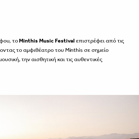
άφου, το
Minthis Music Festival
επιστρέφει από τις
ποντας το αμφιθέατρο του Minthis σε σημείο
υσική, την αισθητική και τις αυθεντικές