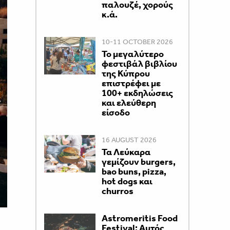
παλουζέ, χορούς
κ.ά.
10-11 OCTOBER 2026
Το μεγαλύτερο
φεστιβάλ βιβλίου
της Κύπρου
επιστρέφει με
100+ εκδηλώσεις
και ελεύθερη
είσοδο
16 AUGUST 2026
Τα Λεύκαρα
γεμίζουν burgers,
bao buns, pizza,
hot dogs και
churros
Astromeritis Food
Festival: Αυτός