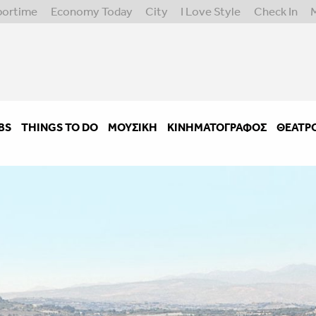
portime
Economy Today
City
I Love Style
Check In
BS
THINGS TO DO
ΜΟΥΣΙΚΉ
ΚΙΝΗΜΑΤΟΓΡΆΦΟΣ
ΘΈΑΤΡ