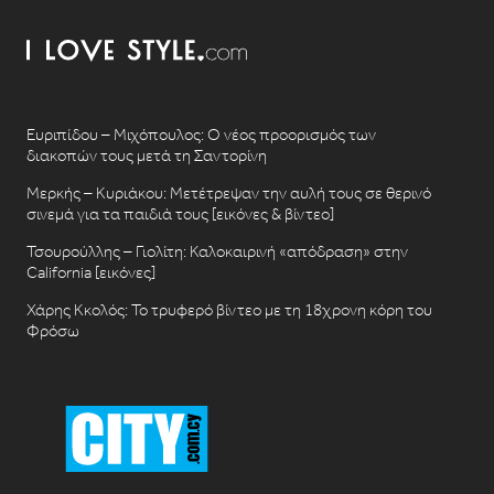
Ευριπίδου – Μιχόπουλος: Ο νέος προορισμός των
διακοπών τους μετά τη Σαντορίνη
Μερκής – Κυριάκου: Μετέτρεψαν την αυλή τους σε θερινό
σινεμά για τα παιδιά τους [εικόνες & βίντεο]
Τσουρούλλης – Γιολίτη: Καλοκαιρινή «απόδραση» στην
California [εικόνες]
Χάρης Κκολός: Το τρυφερό βίντεο με τη 18χρονη κόρη του
Φρόσω