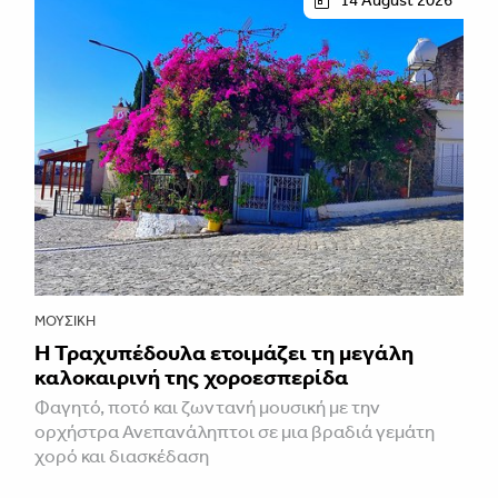
14 August 2026
ΜΟΥΣΙΚΉ
Η Τραχυπέδουλα ετοιμάζει τη μεγάλη
καλοκαιρινή της χοροεσπερίδα
Φαγητό, ποτό και ζωντανή μουσική με την
ορχήστρα Ανεπανάληπτοι σε μια βραδιά γεμάτη
χορό και διασκέδαση