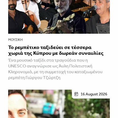
ΜΟΥΣΙΚΉ
Το ρεμπέτικο ταξιδεύει σε τέσσερα
χωριά της Κύπρου με δωρεάν συναυλίες
Ένα μουσικό ταξίδι στα τραγούδια που η
UNESCO αναγνώρισε ως Άυλη Πολιτιστική
Κληρονομιά, με τη συμμετοχή του καταξιωμένου
ρεμπέτη Γιώργου Τζώρτζη
16 August 2026