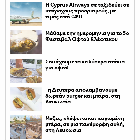
H Cyprus Airways σε ταξιδεύει σε
υπέροχους προορισμούς, με
τιμές από €49!
Μάθαμε την ημερομηνία για το 5ο
Φεστιβάλ Οφτού Κλέφτικου
Σου έχουμε τα καλύτερα στέκια
για οφτό!
Τη Δευτέρα απολαμβάνουμε
δωρεάν burger και μπίρα, στη
Λευκωσία
Μεζές, κλέφτικο και παγωμένη
μπίρα, σε μια πανέμορφη αυλή,
στη Λευκωσία