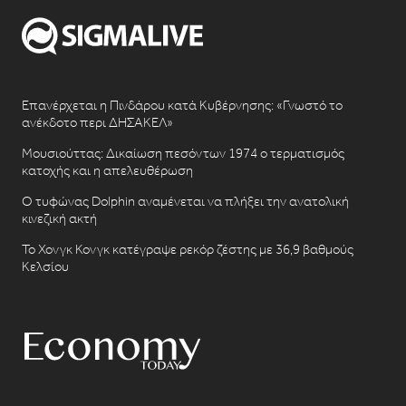
Επανέρχεται η Πινδάρου κατά Κυβέρνησης: «Γνωστό το
ανέκδοτο περι ΔΗΣΑΚΕΛ»
Μουσιούττας: Δικαίωση πεσόντων 1974 ο τερματισμός
κατοχής και η απελευθέρωση
Ο τυφώνας Dolphin αναμένεται να πλήξει την ανατολική
κινεζική ακτή
Το Χονγκ Κονγκ κατέγραψε ρεκόρ ζέστης με 36,9 βαθμούς
Κελσίου