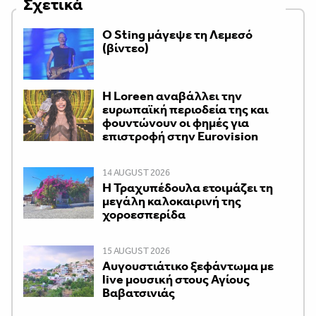
Σχετικά
Ο Sting μάγεψε τη Λεμεσό
(βίντεο)
Η Loreen αναβάλλει την
ευρωπαϊκή περιοδεία της και
φουντώνουν οι φημές για
επιστροφή στην Eurovision
14 AUGUST 2026
Η Τραχυπέδουλα ετοιμάζει τη
μεγάλη καλοκαιρινή της
χοροεσπερίδα
15 AUGUST 2026
Αυγουστιάτικο ξεφάντωμα με
live μουσική στους Αγίους
Βαβατσινιάς