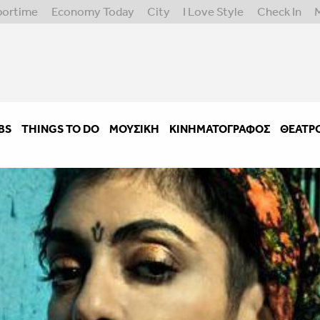
portime
Economy Today
City
I Love Style
Check In
BS
THINGS TO DO
ΜΟΥΣΙΚΉ
ΚΙΝΗΜΑΤΟΓΡΆΦΟΣ
ΘΈΑΤΡ