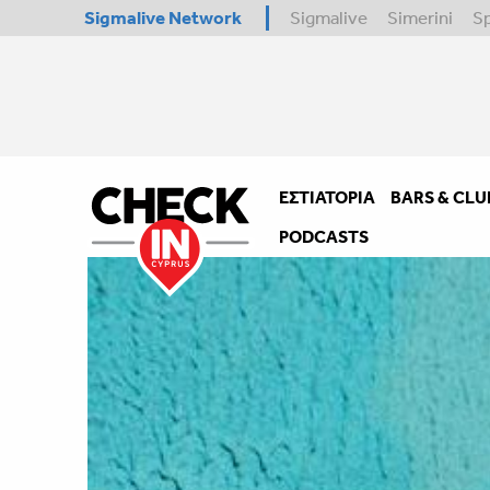
Sigmalive Network
Sigmalive
Simerini
S
ΕΣΤΙΑΤΌΡΙΑ
BARS & CLU
PODCASTS