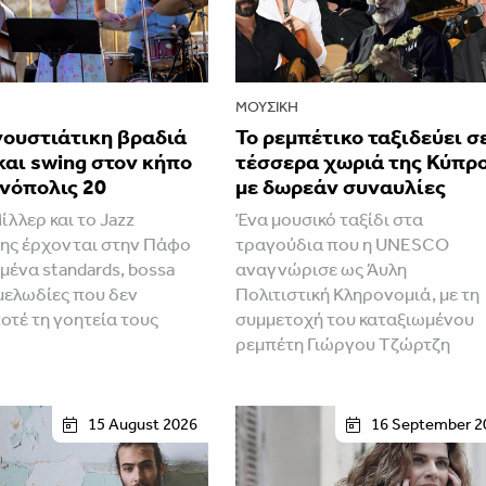
ΜΟΥΣΙΚΉ
γουστιάτικη βραδιά
Το ρεμπέτικο ταξιδεύει σ
 και swing στον κήπο
τέσσερα χωριά της Κύπρ
νόπολις 20
με δωρεάν συναυλίες
ίλλερ και το Jazz
Ένα μουσικό ταξίδι στα
της έρχονται στην Πάφο
τραγούδια που η UNESCO
μένα standards, bossa
αναγνώρισε ως Άυλη
 μελωδίες που δεν
Πολιτιστική Κληρονομιά, με τη
οτέ τη γοητεία τους
συμμετοχή του καταξιωμένου
ρεμπέτη Γιώργου Τζώρτζη
15 August 2026
16 September 2