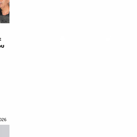
ε
ου
026