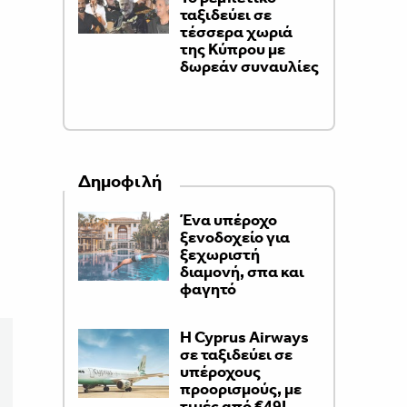
ταξιδεύει σε
τέσσερα χωριά
της Κύπρου με
δωρεάν συναυλίες
Δημοφιλή
Ένα υπέροχο
ξενοδοχείο για
ξεχωριστή
διαμονή, σπα και
φαγητό
H Cyprus Airways
σε ταξιδεύει σε
υπέροχους
προορισμούς, με
τιμές από €49!