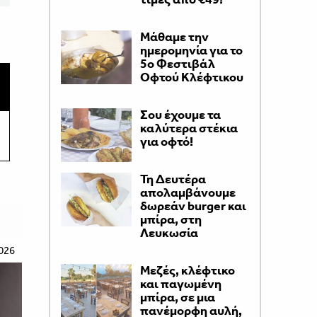
Μάθαμε την
ημερομηνία για το
5ο Φεστιβάλ
Οφτού Κλέφτικου
Σου έχουμε τα
καλύτερα στέκια
για οφτό!
Τη Δευτέρα
απολαμβάνουμε
δωρεάν burger και
μπίρα, στη
Λευκωσία
026
Μεζές, κλέφτικο
και παγωμένη
μπίρα, σε μια
πανέμορφη αυλή,