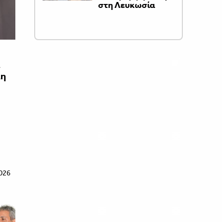
στη Λευκωσία
ι
λη
026