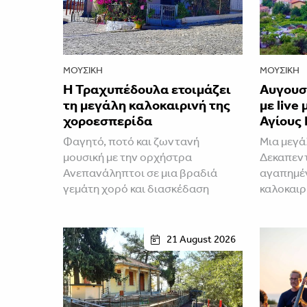
ΜΟΥΣΙΚΉ
ΜΟΥΣΙΚΉ
Η Τραχυπέδουλα ετοιμάζει
Αυγουσ
τη μεγάλη καλοκαιρινή της
με live
χοροεσπερίδα
Αγίους
Φαγητό, ποτό και ζωντανή
Μια μεγά
μουσική με την ορχήστρα
Δεκαπεν
Ανεπανάληπτοι σε μια βραδιά
αγαπημέν
γεμάτη χορό και διασκέδαση
καλοκαιρ
21 August 2026