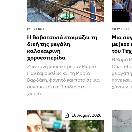
ΜΟΥΣΙΚΉ
ΜΟΥΣΙΚΉ
Η Βαβατσινιά ετοιμάζει τη
Μια αυ
δική της μεγάλη
με jazz
καλοκαιρινή
του Τεχ
χοροεσπερίδα
Η Χαρά Μ
Ζωντανή μουσική με τον Μάριο
Quartet 
Πανταμουσέως και τη Μαρία
με αγαπη
Βαρδάκη, φαγητό και ποτό σε μια
nova και
αυγουστιάτικη βραδιά στο
χάνουν π
χωριό
16 August 2026