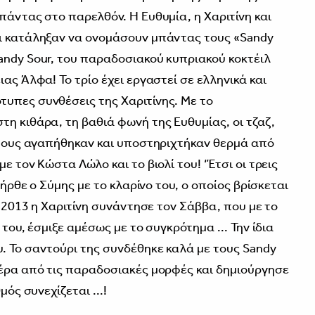
πάντας στο παρελθόν. Η Ευθυμία, η Χαριτίνη και
αι κατάληξαν να ονομάσουν μπάντας τους «Sandy
andy Sour, του παραδοσιακού κυπριακού κοκτέιλ
ας Άλφα! Το τρίο έχει εργαστεί σε ελληνικά και
υπες συνθέσεις της Χαριτίνης. Με το
τη κιθάρα, τη βαθιά φωνή της Ευθυμίας, οι τζαζ,
ί τους αγαπήθηκαν και υποστηριχτήκαν θερμά από
ε τον Κώστα Λώλο και το βιολί του! ‘Έτσι οι τρεις
α ήρθε ο Σύμης με το κλαρίνο του, ο οποίος βρίσκεται
υ 2013 η Χαριτίνη συνάντησε τον Σάββα, που με το
 του, έσμιξε αμέσως με το συγκρότημα ... Την ίδια
. Το σαντούρι της συνδέθηκε καλά με τους Sandy
πέρα από τις παραδοσιακές μορφές και δημιούργησε
μός συνεχίζεται ...!