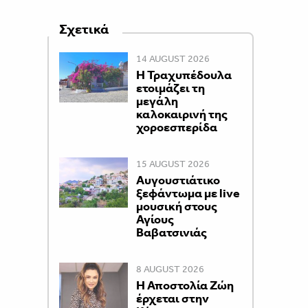
Σχετικά
14 AUGUST 2026
Η Τραχυπέδουλα
ετοιμάζει τη
μεγάλη
καλοκαιρινή της
χοροεσπερίδα
15 AUGUST 2026
Αυγουστιάτικο
ξεφάντωμα με live
μουσική στους
Αγίους
Βαβατσινιάς
8 AUGUST 2026
Η Αποστολία Ζώη
έρχεται στην