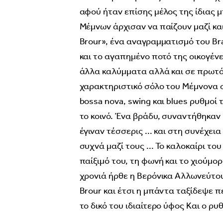
αφού ήταν επίσης μέλος της ίδιας μ
Μέμνων άρχισαν να παίζουν μαζί κ
Brour», ένα αναγραμματισμό του Br
και το αγαπημένο ποτό της οικογένει
άλλα καλύμματα αλλά και σε πρωτότ
χαρακτηριστικό σόλο του Μέμνονα σ
bossa nova, swing και blues ρυθμο
το κοινό. Ένα βράδυ, συναντήθηκαν μ
έγιναν τέσσερις ... και στη συνέχει
συχνά μαζί τους ... Το καλοκαίρι το
παίξιμό του, τη φωνή και το χιούμορ
χρονιά ήρθε η Βερόνικα Αλλωνεύτου
Brour και έτσι η μπάντα ταξίδεψε 
το δικό του ιδιαίτερο ύφος Και ο ρυθ