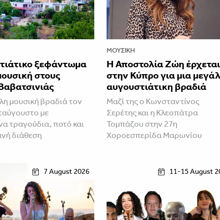
ΜΟΥΣΙΚΉ
τιάτικο ξεφάντωμα
Η Αποστολία Ζώη έρχετα
 μουσική στους
στην Κύπρο για μια μεγά
 Βαβατσινιάς
αυγουστιάτικη βραδιά
λη μουσική βραδιά τον
Μαζί της ο Κωνσταντίνος
ταύγουστο με
Σερέτης και η Κλεοπάτρα
α τραγούδια, ποτό και
Τομπάζου στην 27η
ινή διάθεση
Χοροεσπερίδα Μαρωνίου
7 August 2026
11-15 August 2