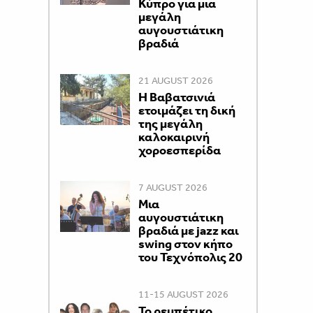
Κύπρο για μια
μεγάλη
αυγουστιάτικη
βραδιά
21 AUGUST 2026
Η Βαβατσινιά
ετοιμάζει τη δική
της μεγάλη
καλοκαιρινή
χοροεσπερίδα
7 AUGUST 2026
Μια
αυγουστιάτικη
βραδιά με jazz και
swing στον κήπο
του Τεχνόπολις 20
11-15 AUGUST 2026
Το ρεμπέτικο