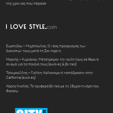
της χρονιάς που πέρασε
Ευριπίδου – Μιχόπουλος: Ο νέος προορισμός των
διακοπών τους μετά τη Σαντορίνη
Μερκής – Κυριάκου: Μετέτρεψαν την αυλή τους σε θερινό
σινεμά για τα παιδιά τους [εικόνες & βίντεο]
Τσουρούλλης – Γιολίτη: Καλοκαιρινή «απόδραση» στην
California [εικόνες]
Χάρης Κκολός: Το τρυφερό βίντεο με τη 18χρονη κόρη του
Φρόσω