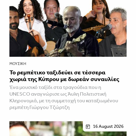
ΜΟΥΣΙΚΉ
Το ρεμπέτικο ταξιδεύει σε τέσσερα
χωριά της Κύπρου με δωρεάν συναυλίες
Ένα μουσικό ταξίδι στα τραγούδια που η
UNESCO αναγνώρισε ως Άυλη Πολιτιστική
Κληρονομιά, με τη συμμετοχή του καταξιωμένου
ρεμπέτη Γιώργου Τζώρτζη
16 August 2026