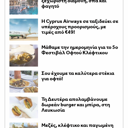
ξεχωριστή διαμονή, σπα και
φαγητό
H Cyprus Airways σε ταξιδεύει σε
υπέροχους προορισμούς, με
τιμές από €49!
Μάθαμε την ημερομηνία για το 5ο
Φεστιβάλ Οφτού Κλέφτικου
Σου έχουμε τα καλύτερα στέκια
για οφτό!
Τη Δευτέρα απολαμβάνουμε
δωρεάν burger και μπίρα, στη
Λευκωσία
Μεζές, κλέφτικο και παγωμένη