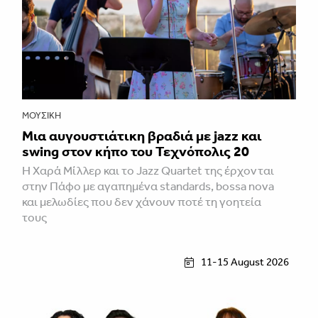
ΜΟΥΣΙΚΉ
Μια αυγουστιάτικη βραδιά με jazz και
swing στον κήπο του Τεχνόπολις 20
Η Χαρά Μίλλερ και το Jazz Quartet της έρχονται
στην Πάφο με αγαπημένα standards, bossa nova
και μελωδίες που δεν χάνουν ποτέ τη γοητεία
τους
11-15 August 2026