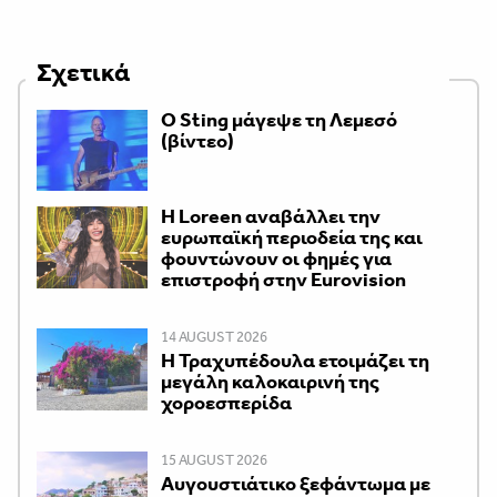
Σχετικά
Ο Sting μάγεψε τη Λεμεσό
(βίντεο)
Η Loreen αναβάλλει την
ευρωπαϊκή περιοδεία της και
φουντώνουν οι φημές για
επιστροφή στην Eurovision
14 AUGUST 2026
Η Τραχυπέδουλα ετοιμάζει τη
μεγάλη καλοκαιρινή της
χοροεσπερίδα
15 AUGUST 2026
Αυγουστιάτικο ξεφάντωμα με