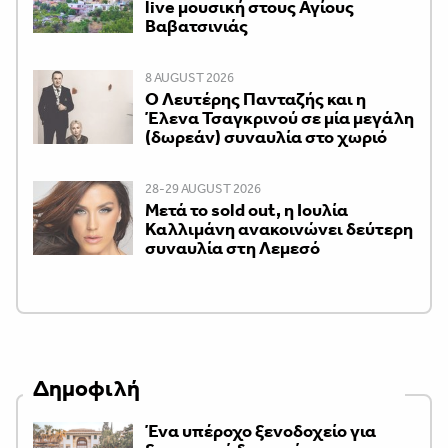
live μουσική στους Αγίους
Βαβατσινιάς
8 AUGUST 2026
Ο Λευτέρης Πανταζής και η
Έλενα Τσαγκρινού σε μία μεγάλη
(δωρεάν) συναυλία στο χωριό
28-29 AUGUST 2026
Μετά το sold out, η Ιουλία
Καλλιμάνη ανακοινώνει δεύτερη
συναυλία στη Λεμεσό
Δημοφιλή
Ένα υπέροχο ξενοδοχείο για