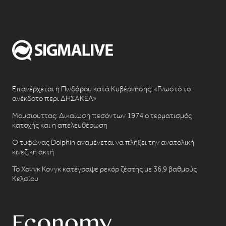
Επανέρχεται η Πινδάρου κατά Κυβέρνησης: «Γνωστό το
ανέκδοτο περι ΔΗΣΑΚΕΛ»
Μουσιούττας: Δικαίωση πεσόντων 1974 ο τερματισμός
κατοχής και η απελευθέρωση
Ο τυφώνας Dolphin αναμένεται να πλήξει την ανατολική
κινεζική ακτή
Το Χονγκ Κονγκ κατέγραψε ρεκόρ ζέστης με 36,9 βαθμούς
Κελσίου