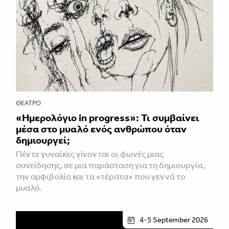
ΘΈΑΤΡΟ
«Ημερολόγιο in progress»: Τι συμβαίνει
μέσα στο μυαλό ενός ανθρώπου όταν
δημιουργεί;
Πέντε γυναίκες γίνονται οι φωνές μιας
συνείδησης, σε μια παράσταση για τη δημιουργία,
την αμφιβολία και τα «τέρατα» που γεννά το
μυαλό.
4-5 September 2026