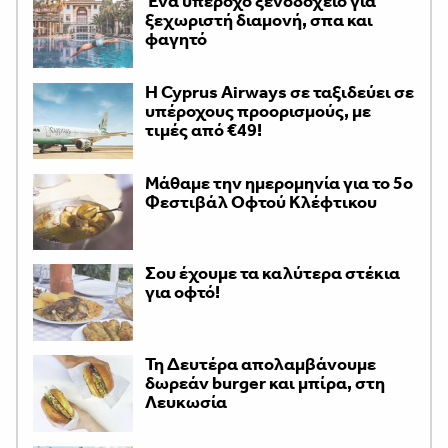
Ένα υπέροχο ξενοδοχείο για
ξεχωριστή διαμονή, σπα και
φαγητό
H Cyprus Airways σε ταξιδεύει σε
υπέροχους προορισμούς, με
τιμές από €49!
Μάθαμε την ημερομηνία για το 5ο
Φεστιβάλ Οφτού Κλέφτικου
Σου έχουμε τα καλύτερα στέκια
για οφτό!
Τη Δευτέρα απολαμβάνουμε
δωρεάν burger και μπίρα, στη
Λευκωσία