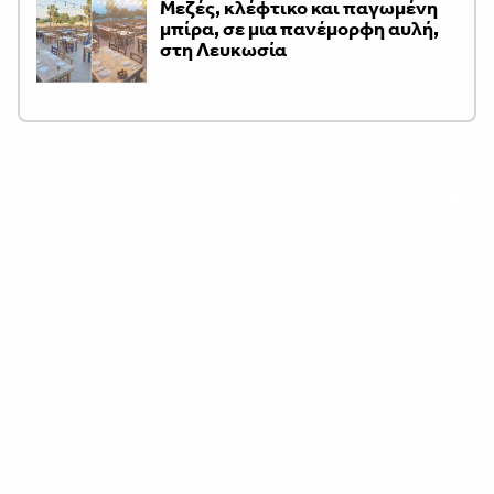
Μεζές, κλέφτικο και παγωμένη
μπίρα, σε μια πανέμορφη αυλή,
στη Λευκωσία