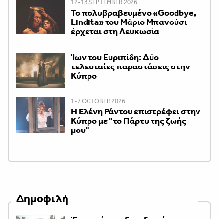
12-13 SEPTEMBER 2026
Το πολυβραβευμένο «Goodbye,
Lindita» του Μάριο Μπανούσι
έρχεται στη Λευκωσία
Ίων του Ευριπίδη: Δύο
τελευταίες παραστάσεις στην
Κύπρο
1-7 OCTOBER 2026
H Ελένη Ράντου επιστρέφει στην
Κύπρο με "το Πάρτυ της ζωής
μου"
Δημοφιλή