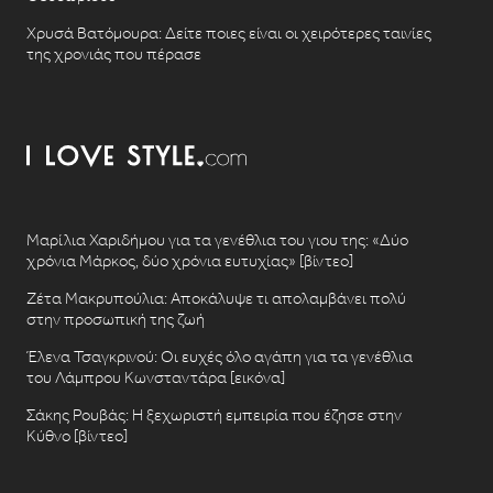
Χρυσά Βατόμουρα: Δείτε ποιες είναι οι χειρότερες ταινίες
της χρονιάς που πέρασε
Μαρίλια Χαριδήμου για τα γενέθλια του γιου της: «Δύο
χρόνια Μάρκος, δύο χρόνια ευτυχίας» [βίντεο]
Ζέτα Μακρυπούλια: Αποκάλυψε τι απολαμβάνει πολύ
στην προσωπική της ζωή
Έλενα Τσαγκρινού: Οι ευχές όλο αγάπη για τα γενέθλια
του Λάμπρου Κωνσταντάρα [εικόνα]
Σάκης Ρουβάς: Η ξεχωριστή εμπειρία που έζησε στην
Κύθνο [βίντεο]