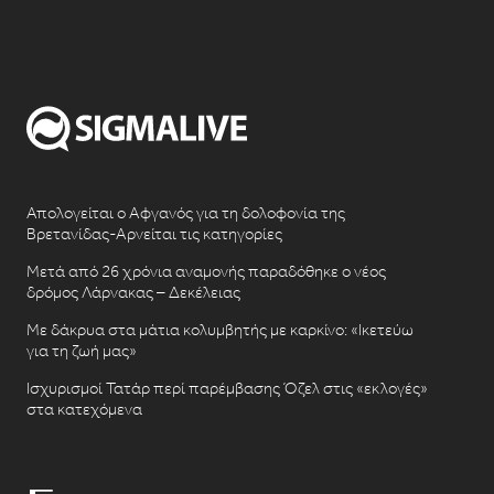
Απολογείται ο Αφγανός για τη δολοφονία της
Βρετανίδας-Αρνείται τις κατηγορίες
Μετά από 26 χρόνια αναμονής παραδόθηκε ο νέος
δρόμος Λάρνακας – Δεκέλειας
Με δάκρυα στα μάτια κολυμβητής με καρκίνο: «Ικετεύω
για τη ζωή μας»
Ισχυρισμοί Τατάρ περί παρέμβασης Όζελ στις «εκλογές»
στα κατεχόμενα