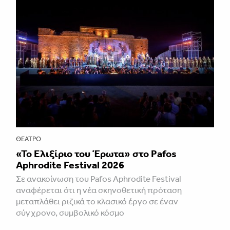
ΘΈΑΤΡΟ
«Το Ελιξίριο του Έρωτα» στο Pafos
Aphrodite Festival 2026
Σε ανακοίνωση του Pafos Aphrodite Festival
αναφέρεται ότι η νέα σκηνοθετική πρόταση
μεταπλάθει ριζικά το κλασικό έργο σε έναν
σύγχρονο, συμβολικό κόσμο