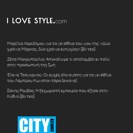
Μαρίλια Χαριδήμου για τα γενέθλια του γιου της: «Δύο
χρόνια Μάρκος, δύο χρόνια ευτυχίας» [βίντεο]
Ζέτα Μακρυπούλια: Αποκάλυψε τι απολαμβάνει πολύ
στην προσωπική της ζωή
Έλενα Τσαγκρινού: Οι ευχές όλο αγάπη για τα γενέθλια
του Λάμπρου Κωνσταντάρα [εικόνα]
Σάκης Ρουβάς: Η ξεχωριστή εμπειρία που έζησε στην
Κύθνο [βίντεο]