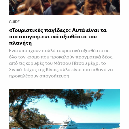
GUIDE
«Τουριστικές παγίδες»: Αυτά είναι τα
πιο απογοητευτικά αξιοθέατα του
πλανήτη
Ενώ υπάρχουν πολλά τουριστικά αξιοθέατα σε
όλο τον κόσμο που προκαλούν πραγματικά δέος,
από τις κορυφές του Μάτσου Πίτσου μέχρι το
Σινικό Τείχος της Κίνας, άλλα είναι πιο πιθανό να
προκαλέσουν απογοήτευση