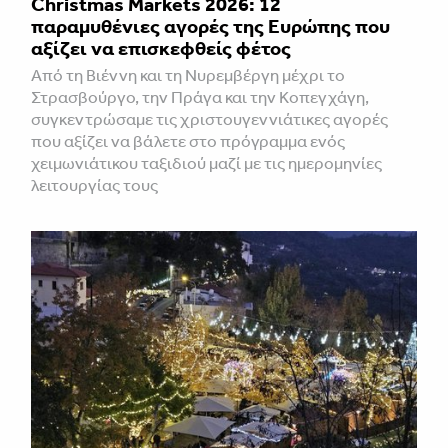
Christmas Markets 2026: 12
παραμυθένιες αγορές της Ευρώπης που
αξίζει να επισκεφθείς φέτος
Από τη Βιέννη και τη Νυρεμβέργη μέχρι το
Στρασβούργο, την Πράγα και την Κοπεγχάγη,
συγκεντρώσαμε τις χριστουγεννιάτικες αγορές
που αξίζει να βάλετε στο πρόγραμμα ενός
χειμωνιάτικου ταξιδιού μαζί με τις ημερομηνίες
λειτουργίας τους