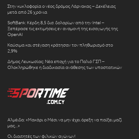
Στην κυκλοφορία ο νέος δρόμος Λάρνακας – Δεκέλειας
μετά από 26 χρόνια
SoftBank: Κέρδη 8,5 δισ. δολαρίων από την Intel –
Ξεπέρασε τις εκτιμήσεις εν αναμονή της εισαγωγής της
OpenAI
Καύσιμα και στέγαση κράτησαν τον πληθωρισμό στο
2,9%
Δήμος Λευκωσίας: Νέα εποχή για το Παλιό ΓΣΠ –
Ολοκληρώθηκε η διαδικασία ανάθεσης των υποστατικών
Αλμέιδα: «Μακάρι ο Μέσι να μην έχει όρεξη να παίξει μαζί
μας…»
Οι διαιτητές των φιλικών αγώνων!