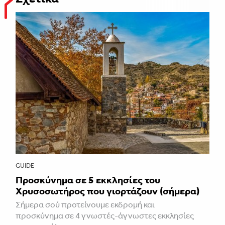
GUIDE
Προσκύνημα σε 5 εκκλησίες του
Χρυσοσωτήρος που γιορτάζουν (σήμερα)
Σήμερα σού προτείνουμε εκδρομή και
προσκύνημα σε 4 γνωστές-άγνωστες εκκλησίες