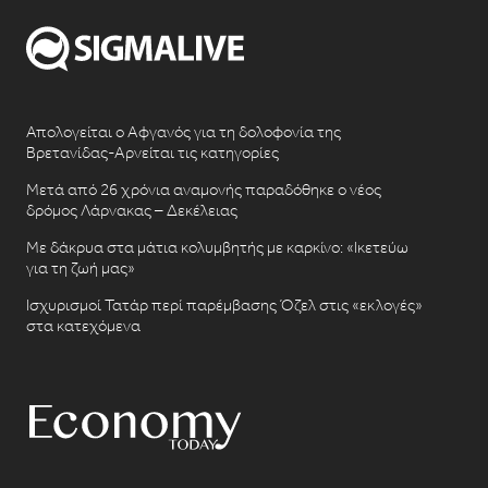
Απολογείται ο Αφγανός για τη δολοφονία της
Βρετανίδας-Αρνείται τις κατηγορίες
Μετά από 26 χρόνια αναμονής παραδόθηκε ο νέος
δρόμος Λάρνακας – Δεκέλειας
Με δάκρυα στα μάτια κολυμβητής με καρκίνο: «Ικετεύω
για τη ζωή μας»
Ισχυρισμοί Τατάρ περί παρέμβασης Όζελ στις «εκλογές»
στα κατεχόμενα