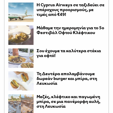
H Cyprus Airways σε ταξιδεύει σε
υπέροχους προορισμούς, με
τιμές από €49!
Μάθαμε την ημερομηνία για το 5ο
Φεστιβάλ Οφτού Κλέφτικου
Σου έχουμε τα καλύτερα στέκια
για οφτό!
Τη Δευτέρα απολαμβάνουμε
δωρεάν burger και μπίρα, στη
Λευκωσία
Μεζές, κλέφτικο και παγωμένη
μπίρα, σε μια πανέμορφη αυλή,
στη Λευκωσία