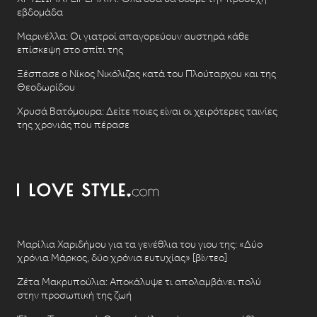
εβδομάδα
Μαρινέλλα: Οι γιατροί απαγορεύουν αυστηρά κάθε
επίσκεψη στο σπίτι της
Ξέσπασε ο Νίκος Νικόλιζας κατά του Πλούταρχου και της
Θεοδωρίδου
Χρυσά Βατόμουρα: Δείτε ποιες είναι οι χειρότερες ταινίες
της χρονιάς που πέρασε
Μαρίλια Χαριδήμου για τα γενέθλια του γιου της: «Δύο
χρόνια Μάρκος, δύο χρόνια ευτυχίας» [βίντεο]
Ζέτα Μακρυπούλια: Αποκάλυψε τι απολαμβάνει πολύ
στην προσωπική της ζωή