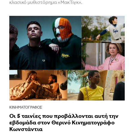
κλασικό μυθιστόρημα «ΜακΤιγκ».
ΚΙΝΗΜΑΤΟΓΡΆΦΟΣ
Οι 5 ταινίες που προβάλλονται αυτή την
εβδομάδα στον Θερινό Κινηματογράφο
Κωνστάντια