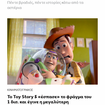
Πέντε βραδιές, πέντε ιστορίες κάτω από τα
αστέρια
ΚΙΝΗΜΑΤΟΓΡΆΦΟΣ
Το Toy Story 5 «έσπασε» το φράγμα του
1 δισ. και έγινε η μεγαλύτερη