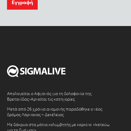
Eγγραφή
Απολογείται ο Αφγανός για τη δολοφονία της
Βρετανίδας-Αρνείται τις κατηγορίες
Μετά από 26 χρόνια αναμονής παραδόθηκε ο νέος
δρόμος Λάρνακας – Δεκέλειας
Με δάκρυα στα μάτια κολυμβητής με καρκίνο: «Ικετεύω
για τη ζωή μας»