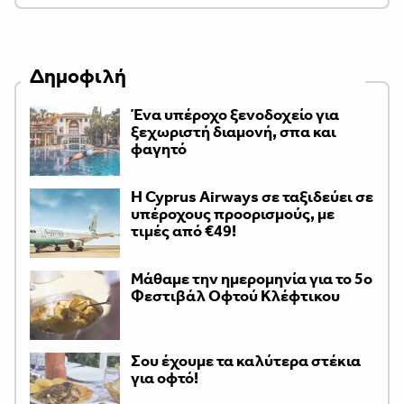
Δημοφιλή
Ένα υπέροχο ξενοδοχείο για
ξεχωριστή διαμονή, σπα και
φαγητό
H Cyprus Airways σε ταξιδεύει σε
υπέροχους προορισμούς, με
τιμές από €49!
Μάθαμε την ημερομηνία για το 5ο
Φεστιβάλ Οφτού Κλέφτικου
Σου έχουμε τα καλύτερα στέκια
για οφτό!