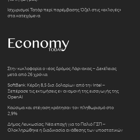
Ισχυρισμοί Τατάρ περί παρέμβασης Όζελ στις «εκλογές»
στα κατεχόμενα
Στην κυκλοφορία ο νέος δρόμος Λάρνακας – Δεκέλειας
μετά από 26 χρόνια
SoftBank: Κέρδη 8,5 δισ. δολαρίων από την Intel –
Ξεπέρασε τις εκτιμήσεις εν αναμονή της εισαγωγής της
OpenAI
Καύσιμα και στέγαση κράτησαν τον πληθωρισμό στο
2,9%
Δήμος Λευκωσίας: Νέα εποχή για το Παλιό ΓΣΠ –
Ολοκληρώθηκε η διαδικασία ανάθεσης των υποστατικών