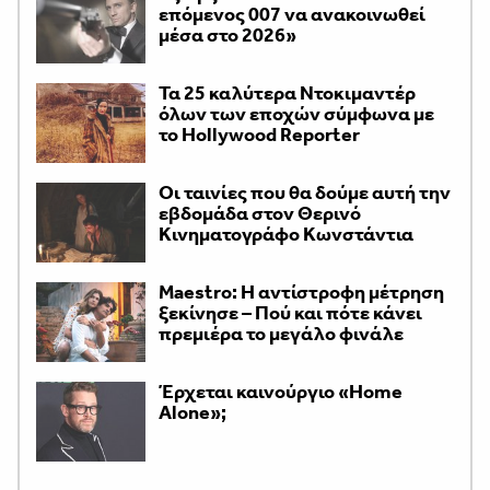
επόμενος 007 να ανακοινωθεί
μέσα στο 2026»
Τα 25 καλύτερα Ντοκιμαντέρ
όλων των εποχών σύμφωνα με
το Hollywood Reporter
Οι ταινίες που θα δούμε αυτή την
εβδομάδα στον Θερινό
Κινηματογράφο Κωνστάντια
Maestro: Η αντίστροφη μέτρηση
ξεκίνησε – Πού και πότε κάνει
πρεμιέρα το μεγάλο φινάλε
Έρχεται καινούργιο «Home
Alone»;