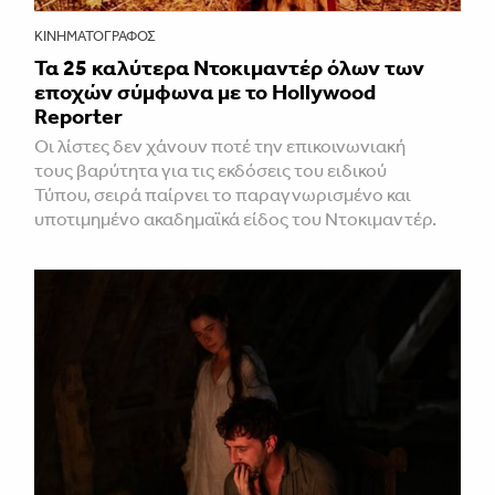
ΚΙΝΗΜΑΤΟΓΡΆΦΟΣ
Τα 25 καλύτερα Ντοκιμαντέρ όλων των
εποχών σύμφωνα με το Hollywood
Reporter
Οι λίστες δεν χάνουν ποτέ την επικοινωνιακή
τους βαρύτητα για τις εκδόσεις του ειδικού
Τύπου, σειρά παίρνει το παραγνωρισμένο και
υποτιμημένο ακαδημαϊκά είδος του Ντοκιμαντέρ.