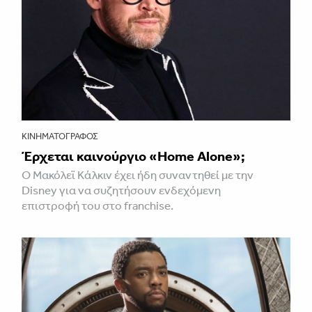
ΚΙΝΗΜΑΤΟΓΡΆΦΟΣ
Έρχεται καινούργιο «Home Alone»;
Ο Μακόλεϊ Κάλκιν έχει ήδη συναντηθεί με την
Disney για να συζητήσουν ενδεχόμενη
επιστροφή του στο franchise.