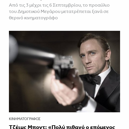
Από τις 3 μέχρι τις 6 Σεπτεμβρίου, το προαύλιο
του Δημοτικού Μεγάρου μετατρέπεται ξανά σε
θερινό κινηματογράφο
ΚΙΝΗΜΑΤΟΓΡΆΦΟΣ
Τζέιμς Μποντ: «Πολύ πιθανό ο επόμενος