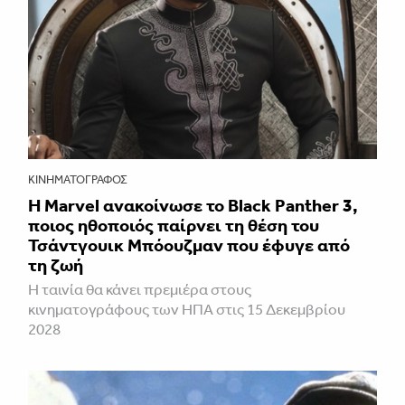
ΚΙΝΗΜΑΤΟΓΡΆΦΟΣ
Η Marvel ανακοίνωσε το Black Panther 3,
ποιος ηθοποιός παίρνει τη θέση του
Τσάντγουικ Μπόουζμαν που έφυγε από
τη ζωή
Η ταινία θα κάνει πρεμιέρα στους
κινηματογράφους των ΗΠΑ στις 15 Δεκεμβρίου
2028