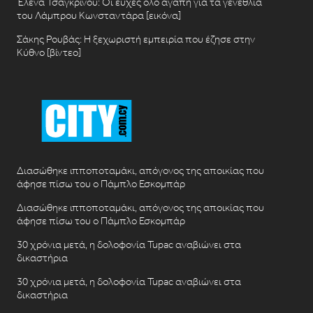
Έλενα Τσαγκρινού: Οι ευχές όλο αγάπη για τα γενέθλια
του Λάμπρου Κωνσταντάρα [εικόνα]
Σάκης Ρουβάς: Η ξεχωριστή εμπειρία που έζησε στην
Κύθνο [βίντεο]
Διασώθηκε ιπποποταμάκι, απόγονος της αποικίας που
άφησε πίσω του ο Πάμπλο Εσκομπάρ
Διασώθηκε ιπποποταμάκι, απόγονος της αποικίας που
άφησε πίσω του ο Πάμπλο Εσκομπάρ
30 χρόνια μετά, η δολοφονία Tupac αναβιώνει στα
δικαστήρια
30 χρόνια μετά, η δολοφονία Tupac αναβιώνει στα
δικαστήρια