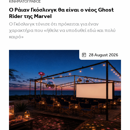
ΚΙΝΗΜΑΤΟΓΡΆΦΟΣ
Ο Ράιαν Γκόσλινγκ θα είναι ο νέος Ghost
Rider της Marvel
Ο Γκόσλινγκ τόνισε ότι πρόκειται για έναν
χαρακτήρα που «ήθελε να υποδυθεί εδώ και πολύ
καιρό»
28 August 2026