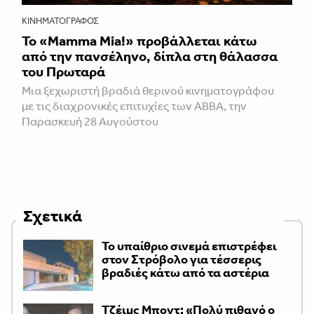
ΚΙΝΗΜΑΤΟΓΡΆΦΟΣ
Το «Mamma Mia!» προβάλλεται κάτω
από την πανσέληνο, δίπλα στη θάλασσα
του Πρωταρά
Μια ξεχωριστή βραδιά θερινού κινηματογράφου
με τις διαχρονικές επιτυχίες των ABBA, την
Παρασκευή 28 Αυγούστου
Σχετικά
Το υπαίθριο σινεμά επιστρέφει
στον Στρόβολο για τέσσερις
βραδιές κάτω από τα αστέρια
Τζέιμς Μποντ: «Πολύ πιθανό ο