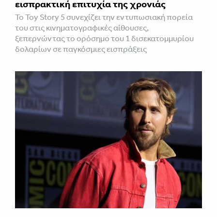
εισπρακτική επιτυχία της χρονιάς
Το Toy Story 5 συνεχίζει την εντυπωσιακή πορεία
του στις κινηματογραφικές αίθουσες,
ξεπερνώντας το ορόσημο του 1 δισεκατομμυρίου
δολαρίων σε παγκόσμιες εισπράξεις