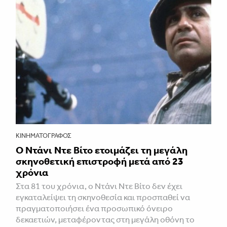
ΚΙΝΗΜΑΤΟΓΡΆΦΟΣ
Ο Ντάνι Ντε Βίτο ετοιμάζει τη μεγάλη
σκηνοθετική επιστροφή μετά από 23
χρόνια
Στα 81 του χρόνια, ο Ντάνι Ντε Βίτο δεν έχει
εγκαταλείψει τη σκηνοθεσία και προσπαθεί να
πραγματοποιήσει ένα προσωπικό όνειρο
δεκαετιών, μεταφέροντας στη μεγάλη οθόνη το