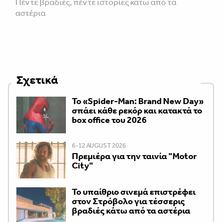
Πέντε βραδιές, πέντε ιστορίες κάτω από τα
αστέρια
Σχετικά
Το «Spider-Man: Brand New Day»
σπάει κάθε ρεκόρ και κατακτά το
box office του 2026
6-12 AUGUST 2026
Πρεμιέρα για την ταινία "Motor
City"
Το υπαίθριο σινεμά επιστρέφει
στον Στρόβολο για τέσσερις
βραδιές κάτω από τα αστέρια