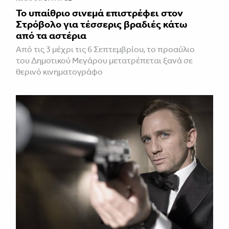
Το υπαίθριο σινεμά επιστρέφει στον
Στρόβολο για τέσσερις βραδιές κάτω
από τα αστέρια
Από τις 3 μέχρι τις 6 Σεπτεμβρίου, το προαύλιο
του Δημοτικού Μεγάρου μετατρέπεται ξανά σε
θερινό κινηματογράφο