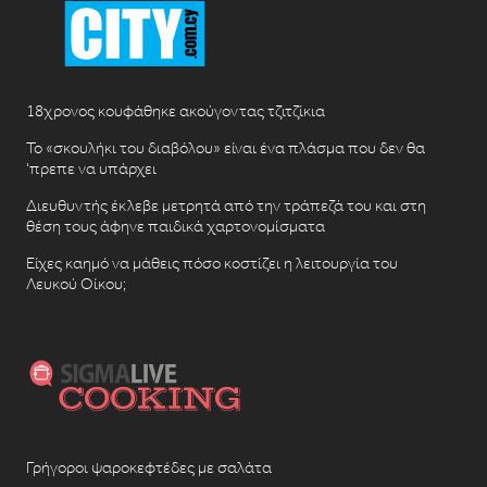
18χρονος κουφάθηκε ακούγοντας τζιτζίκια
Το «σκουλήκι του διαβόλου» είναι ένα πλάσμα που δεν θα
‘πρεπε να υπάρχει
Διευθυντής έκλεβε μετρητά από την τράπεζά του και στη
θέση τους άφηνε παιδικά χαρτονομίσματα
Είχες καημό να μάθεις πόσο κοστίζει η λειτουργία του
Λευκού Οίκου;
Γρήγοροι ψαροκεφτέδες με σαλάτα