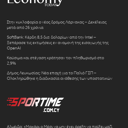
Στην κυκλοφορία ο νέος δρόμος Λάρνακας – Δεκέλειας
μετά από 26 χρόνια
SoftBank: Κέρδη 8,5 δισ. δολαρίων από την Intel –
Ξεπέρασε τις εκτιμήσεις εν αναμονή της εισαγωγής της
OpenAI
Καύσιμα και στέγαση κράτησαν τον πληθωρισμό στο
2,9%
Δήμος Λευκωσίας: Νέα εποχή για το Παλιό ΓΣΠ –
Ολοκληρώθηκε η διαδικασία ανάθεσης των υποστατικών
Αλμέιδα: «Μακάρι ο Μέσι να μην έχει όρεξη να παίξει μαζί