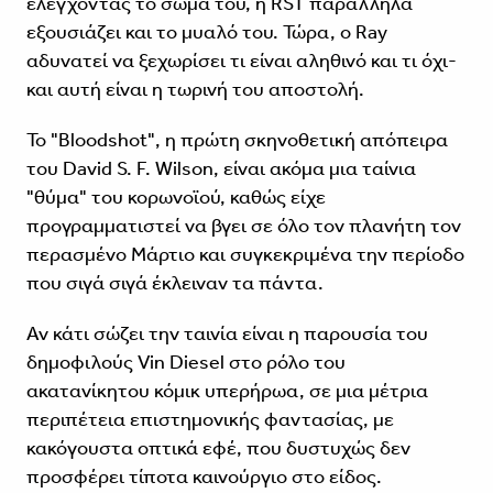
ελέγχοντας το σώμα του, η RST παράλληλα
εξουσιάζει και το μυαλό του. Τώρα, ο Ray
αδυνατεί να ξεχωρίσει τι είναι αληθινό και τι όχι-
και αυτή είναι η τωρινή του αποστολή.
Το "Bloodshot", η πρώτη σκηνοθετική απόπειρα
του David S. F. Wilson, είναι ακόμα μια ταίνια
"θύμα" του κορωνοϊού, καθώς είχε
προγραμματιστεί να βγει σε όλο τον πλανήτη τον
περασμένο Μάρτιο και συγκεκριμένα την περίοδο
που σιγά σιγά έκλειναν τα πάντα.
Αν κάτι σώζει την ταινία είναι η παρουσία του
δημοφιλούς Vin Diesel στο ρόλο του
ακατανίκητου κόμικ υπερήρωα, σε μια μέτρια
περιπέτεια επιστημονικής φαντασίας, με
κακόγουστα οπτικά εφέ, που δυστυχώς δεν
προσφέρει τίποτα καινούργιο στο είδος.