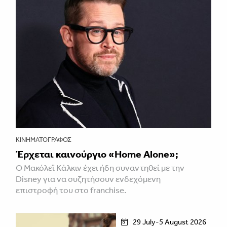
ΚΙΝΗΜΑΤΟΓΡΆΦΟΣ
Έρχεται καινούργιο «Home Alone»;
Ο Μακόλεϊ Κάλκιν έχει ήδη συναντηθεί με την
Disney για να συζητήσουν ενδεχόμενη
επιστροφή του στο franchise.
29 July-5 August 2026