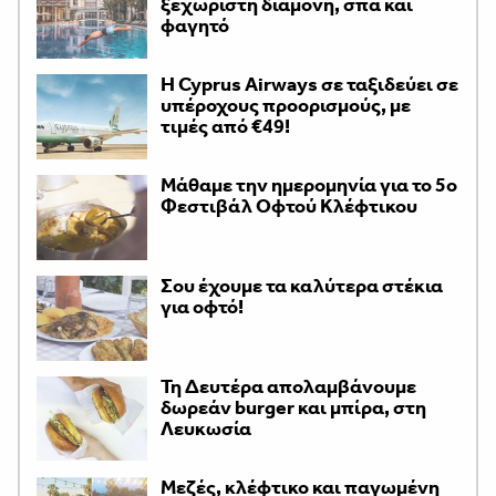
ξεχωριστή διαμονή, σπα και
φαγητό
H Cyprus Airways σε ταξιδεύει σε
υπέροχους προορισμούς, με
τιμές από €49!
Μάθαμε την ημερομηνία για το 5ο
Φεστιβάλ Οφτού Κλέφτικου
Σου έχουμε τα καλύτερα στέκια
για οφτό!
Τη Δευτέρα απολαμβάνουμε
δωρεάν burger και μπίρα, στη
Λευκωσία
Μεζές, κλέφτικο και παγωμένη