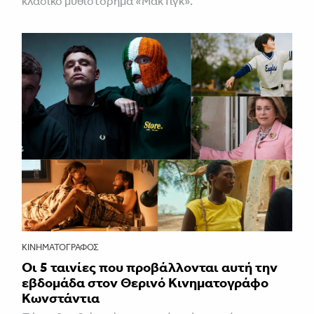
κλασικό μυθιστόρημα «ΜακΤιγκ».
ΚΙΝΗΜΑΤΟΓΡΆΦΟΣ
Οι 5 ταινίες που προβάλλονται αυτή την
εβδομάδα στον Θερινό Κινηματογράφο
Κωνστάντια