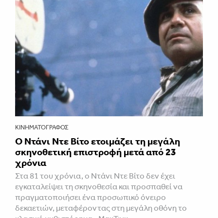
ΚΙΝΗΜΑΤΟΓΡΆΦΟΣ
Ο Ντάνι Ντε Βίτο ετοιμάζει τη μεγάλη
σκηνοθετική επιστροφή μετά από 23
χρόνια
Στα 81 του χρόνια, ο Ντάνι Ντε Βίτο δεν έχει
εγκαταλείψει τη σκηνοθεσία και προσπαθεί να
πραγματοποιήσει ένα προσωπικό όνειρο
δεκαετιών, μεταφέροντας στη μεγάλη οθόνη το