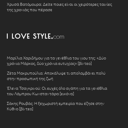
Χρυσά Βατόμουρα: Δείτε ποιες είναι οι χειρότερες ταινίες
της χρονιάς που πέρασε
Μαρίλια Χαριδήμου για τα γενέθλια του γιου της: «Δύο
χρόνια Μάρκος, δύο χρόνια ευτυχίας» [βίντεο]
Ζέτα Μακρυπούλια: Αποκάλυψε τι απολαμβάνει πολύ
στην προσωπική της ζωή
Έλενα Τσαγκρινού: Οι ευχές όλο αγάπη για τα γενέθλια
του Λάμπρου Κωνσταντάρα [εικόνα]
Σάκης Ρουβάς: Η ξεχωριστή εμπειρία που έζησε στην
Κύθνο [βίντεο]