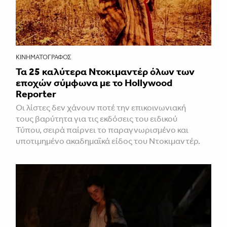
ΚΙΝΗΜΑΤΟΓΡΆΦΟΣ
Τα 25 καλύτερα Ντοκιμαντέρ όλων των
εποχών σύμφωνα με το Hollywood
Reporter
Οι λίστες δεν χάνουν ποτέ την επικοινωνιακή
τους βαρύτητα για τις εκδόσεις του ειδικού
Τύπου, σειρά παίρνει το παραγνωρισμένο και
υποτιμημένο ακαδημαϊκά είδος του Ντοκιμαντέρ.