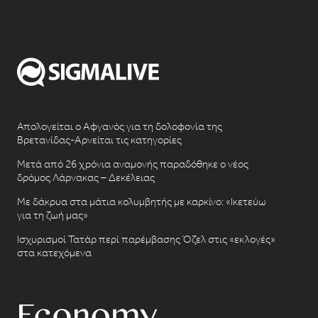
Απολογείται ο Αφγανός για τη δολοφονία της
Βρετανίδας-Αρνείται τις κατηγορίες
Μετά από 26 χρόνια αναμονής παραδόθηκε ο νέος
δρόμος Λάρνακας – Δεκέλειας
Με δάκρυα στα μάτια κολυμβητής με καρκίνο: «Ικετεύω
για τη ζωή μας»
Ισχυρισμοί Τατάρ περί παρέμβασης Όζελ στις «εκλογές»
στα κατεχόμενα