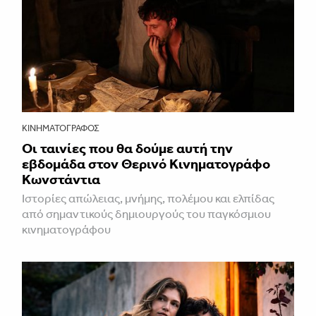
ΚΙΝΗΜΑΤΟΓΡΆΦΟΣ
Οι ταινίες που θα δούμε αυτή την
εβδομάδα στον Θερινό Κινηματογράφο
Κωνστάντια
Ιστορίες απώλειας, μνήμης, πολέμου και ελπίδας
από σημαντικούς δημιουργούς του παγκόσμιου
κινηματογράφου