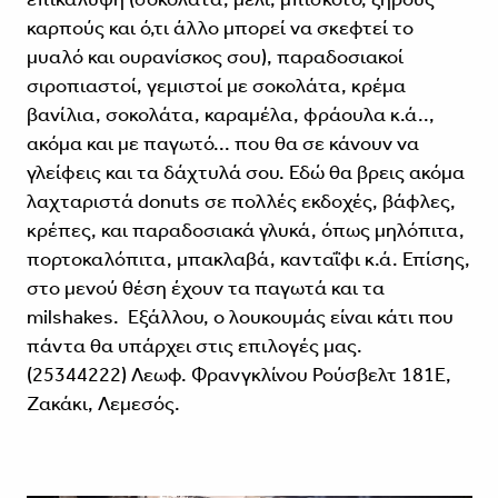
καρπούς και ό,τι άλλο μπορεί να σκεφτεί το
μυαλό και ουρανίσκος σου), παραδοσιακοί
σιροπιαστοί, γεμιστοί με σοκολάτα, κρέμα
βανίλια, σοκολάτα, καραμέλα, φράουλα κ.ά..,
ακόμα και με παγωτό... που θα σε κάνουν να
γλείφεις και τα δάχτυλά σου. Εδώ θα βρεις ακόμα
λαχταριστά donuts σε πολλές εκδοχές, βάφλες,
κρέπες, και παραδοσιακά γλυκά, όπως μηλόπιτα,
πορτοκαλόπιτα, μπακλαβά, κανταΐφι κ.ά. Επίσης,
στο μενού θέση έχουν τα παγωτά και τα
milshakes. Εξάλλου, ο λουκουμάς είναι κάτι που
πάντα θα υπάρχει στις επιλογές μας.
(25344222) Λεωφ. Φρανγκλίνου Ρούσβελτ 181Ε,
Ζακάκι, Λεμεσός.