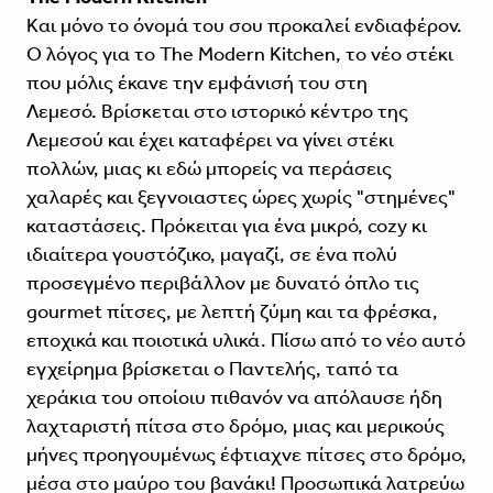
Και μόνο το όνομά του σου προκαλεί ενδιαφέρον.
Ο λόγος για το The Modern Kitchen, το νέο στέκι
που μόλις έκανε την εμφάνισή του στη
Λεμεσό. Βρίσκεται στο ιστορικό κέντρο της
Λεμεσού και έχει καταφέρει να γίνει στέκι
πολλών, μιας κι εδώ μπορείς να περάσεις
χαλαρές και ξεγνοιαστες ώρες χωρίς "στημένες"
καταστάσεις. Πρόκειται για ένα μικρό, cozy κι
ιδιαίτερα γουστόζικο, μαγαζί, σε ένα πολύ
προσεγμένο περιβάλλον με δυνατό όπλο τις
gourmet πίτσες, με λεπτή ζύμη και τα φρέσκα,
εποχικά και ποιοτικά υλικά. Πίσω από το νέο αυτό
εγχείρημα βρίσκεται ο Παντελής, ταπό τα
χεράκια του οποίοιυ πιθανόν να απόλαυσε ήδη
λαχταριστή πίτσα στο δρόμο, μιας και μερικούς
μήνες προηγουμένως έφτιαχνε πίτσες στο δρόμο,
μέσα στο μαύρο του βανάκι! Προσωπικά λατρεύω