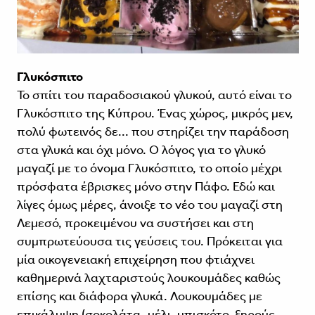
Γλυκόσπιτο
Το σπίτι του παραδοσιακού γλυκού, αυτό είναι το
Γλυκόσπιτο της Κύπρου. Ένας χώρος, μικρός μεν,
πολύ φωτεινός δε... που στηρίζει την παράδοση
στα γλυκά και όχι μόνο. Ο λόγος για το γλυκό
μαγαζί με το όνομα Γλυκόσπιτο, το οποίο μέχρι
πρόσφατα έβρισκες μόνο στην Πάφο. Εδώ και
λίγες όμως μέρες, άνοιξε το νέο του μαγαζί στη
Λεμεσό, προκειμένου να συστήσει και στη
συμπρωτεύουσα τις γεύσεις του. Πρόκειται για
μία οικογενειακή επιχείρηση που φτιάχνει
καθημερινά λαχταριστούς λουκουμάδες καθώς
επίσης και διάφορα γλυκά. Λουκουμάδες με
επικάλυψη (σοκολάτα, μέλι, μπισκότο, ξηρούς