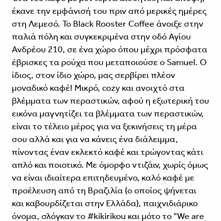
έκανε την εμφάνισή του πριν από μερικές ημέρες
στη Λεμεσό. To Black Rooster Coffee άνοιξε στην
παλιά πόλη και συγκεκριμένα στην οδό Αγίου
Ανδρέου 210, σε ένα χώρο όπου μέχρι πρόσφατα
έβρισκες τα ρούχα που μεταποιούσε ο Samuel. Ο
ίδιος, στον ίδιο χώρο, μας σερβίρει πλέον
μοναδικό καφέ! Μικρό, cozy και ανοιχτό στα
βλέμματα των περαστικών, αφού η εξωτερική του
εικόνα μαγνητίζει τα βλέμματα των περαστικών,
είναι το τέλειο μέρος για να ξεκινήσεις τη μέρα
σου αλλά και για να κάνεις ένα διάλειμμα,
πίνοντας έναν εκλεκτό καφέ και τρώγοντας κάτι
απλό και ποιοτικό. Με όμορφο ντιζάιν, χωρίς όμως
να είναι ιδιαίτερα επιτηδευμένο, καλό καφέ με
προέλευση από τη Βραζιλία (ο οποίος ψήνεται
και καβουρδίζεται στην Ελλάδα), παιχνιδιάρικο
όνομα, σλόγκαν το #kikirikou και μότο το "We are