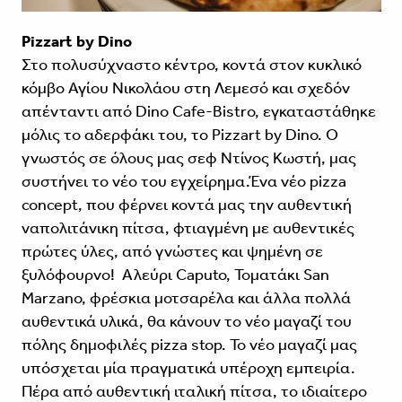
Pizzart by Dino
Στο πολυσύχναστο κέντρο, κοντά στον κυκλικό
κόμβο Αγίου Νικολάου στη Λεμεσό και σχεδόν
απένταντι από Dino Cafe-Bistro, εγκαταστάθηκε
μόλις το αδερφάκι του, το Pizzart by Dino. Ο
γνωστός σε όλους μας σεφ Ντίνος Κωστή, μας
συστήνει το νέο του εγχείρημα.Ένα νέο pizza
concept, που φέρνει κοντά μας την αυθεντική
ναπολιτάνικη πίτσα, φτιαγμένη με αυθεντικές
πρώτες ύλες, από γνώστες και ψημένη σε
ξυλόφουρνο! Αλεύρι Caputo, Τοματάκι San
Marzano, φρέσκια μοτσαρέλα και άλλα πολλά
αυθεντικά υλικά, θα κάνουν το νέο μαγαζί του
πόλης δημοφιλές pizza stop. Το νέο μαγαζί μας
υπόσχεται μία πραγματικά υπέροχη εμπειρία.
Πέρα από αυθεντική ιταλική πίτσα, το ιδιαίτερο