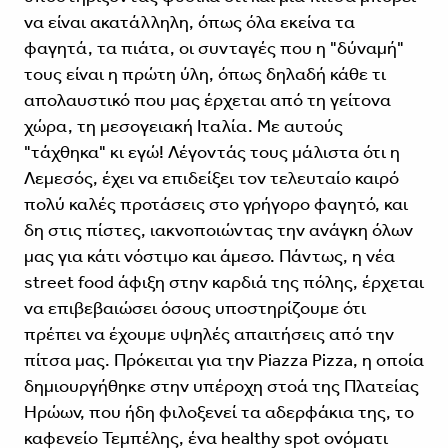
να είναι ακατάλληλη, όπως όλα εκείνα τα
φαγητά, τα πιάτα, οι συνταγές που η "δύναμή"
τους είναι η πρώτη ύλη, όπως δηλαδή κάθε τι
απολαυστικό που μας έρχεται από τη γείτονα
χώρα, τη μεσογειακή Ιταλία. Με αυτούς
"τάχθηκα" κι εγώ! Λέγοντάς τους μάλιστα ότι η
Λεμεσός, έχει να επιδείξει τον τελευταίο καιρό
πολύ καλές προτάσεις στο γρήγορο φαγητό, και
δη στις πίστες, ιακνοποιώντας την ανάγκη όλων
μας για κάτι νόστιμο και άμεσο. Πάντως, η νέα
street food άφιξη στην καρδιά της πόλης, έρχεται
να επιβεβαιώσει όσους υποστηρίζουμε ότι
πρέπει να έχουμε υψηλές απαιτήσεις από την
πίτσα μας. Πρόκειται για την Piazza Pizza, η οποία
δημιουργήθηκε στην υπέροχη στοά της Πλατείας
Ηρώων, που ήδη φιλοξενεί τα αδερφάκια της, το
καφενείο Τεμπέλης, ένα healthy spot ονόματι