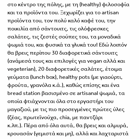
στο κέντρο της πόλης, με τη (healthy) φιλοσοφία
και τα προϊόντα του. Ξεχωρίζει για τo artisan
προϊόντα του, τον πολύ καλό καφέ του, την
ποικιλία από σάντουιτς, τις ολόφρεσκες
σαλάτες, τις ζεστές σούπες του, τα μοναδικά
ψωμιά του, και φυσικά τα γλυκά του! Εδώ λοιπόν
θα βρεις περίπου 30 διαφορετικά σάντουιτς
(ανάμεσά τους και επιλογές για vegan αλλά και
vegeterian), 20 διαφορετικές σαλάτες, έτοιμα
γεύματα (lunch box), healthy pots (με γιαούρτι,
φρούτα, γρανόλα κ.ά.), καθώς επίσης και ένα
bread station βασισμένο σε artisanal ψωμιά, τα
οποία φτιάχνονται όλα στο εργαστήρι του
μαγαζιού, με τις πιο προσεγμένες πρώτες ύλες
(ζέας, πρωτεϊνούχα, chia, με παντζάρι
κ.λπ.). Πέρα από όλα αυτά, θα βρεις και αλμυρά,
κρουασάν (γεμιστά και μη), αλλά και λαχταριστά