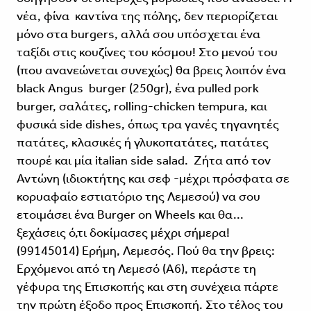
νέα, φίνα καντίνα της πόλης, δεν περιορίζεται
μόνο στα burgers, αλλά σου υπόσχεται ένα
ταξίδι στις κουζίνες του κόσμου! Στο μενού του
(που ανανεώνεται συνεχώς) θα βρεις λοιπόν ένα
black Angus burger (250gr), ένα pulled pork
burger, σαλάτες, rolling-chicken tempura, και
φυσικά side dishes, όπως τρα γανές τηγανητές
πατάτες, κλασικές ή γλυκοπατάτες, πατάτες
πουρέ και μία italian side salad. Ζήτα από τον
Αντώνη (ιδιοκτήτης και σεφ -μέχρι πρόσφατα σε
κορυαφαίο εστιατόριο της Λεμεσού) να σου
ετοιμάσει ένα Burger on Wheels και θα...
ξεχάσεις ό,τι δοκίμασες μέχρι σήμερα!
(99145014) Ερήμη, Λεμεσός. Πού θα την βρεις:
Ερχόμενοι από τη Λεμεσό (Α6), περάστε τη
γέφυρα της Επισκοπής και στη συνέχεια πάρτε
την πρώτη έξοδο προς Επισκοπή. Στο τέλος του