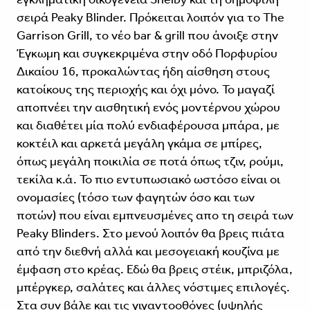
σειρά Peaky Blinder. Πρόκειται λοιπόν για το The
Garrison Grill, το νέο bar & grill που άνοιξε στην
Έγκωμη και συγκεκριμένα στην οδό Πορφυρίου
Δικαίου 16, προκαλώντας ήδη αίσθηση στους
κατοίκους της περιοχής και όχι μόνο. Το μαγαζί
αποπνέει την αισθητική ενός μοντέρνου χώρου
και διαθέτει μία πολύ ενδιαφέρουσα μπάρα, με
κοκτέιλ και αρκετά μεγάλη γκάμα σε μπίρες,
όπως μεγάλη ποικιλία σε ποτά όπως τζιν, ρούμι,
τεκίλα κ.ά. Το πιο εντυπωσιακό ωστόσο είναι οι
ονομασίες (τόσο των φαγητών όσο και των
ποτών) που είναι εμπνευσμένες απο τη σειρά των
Peaky Blinders. Στο μενού λοιπόν θα βρεις πιάτα
από την διεθνή αλλά και μεσογειακή κουζίνα με
έμφαση στο κρέας. Εδώ θα βρεις στέικ, μπριζόλα,
μπέργκερ, σαλάτες και άλλες νόστιμες επιλογές.
Στα συν βάλε και τις γιγαντοοθόνες (υψηλής