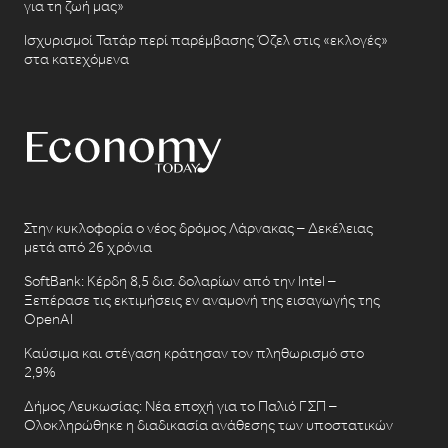
για τη ζωή μας»
Ισχυρισμοί Τατάρ περί παρέμβασης Όζελ στις «εκλογές»
στα κατεχόμενα
Στην κυκλοφορία ο νέος δρόμος Λάρνακας – Δεκέλειας
μετά από 26 χρόνια
SoftBank: Κέρδη 8,5 δισ. δολαρίων από την Intel –
Ξεπέρασε τις εκτιμήσεις εν αναμονή της εισαγωγής της
OpenAI
Καύσιμα και στέγαση κράτησαν τον πληθωρισμό στο
2,9%
Δήμος Λευκωσίας: Νέα εποχή για το Παλιό ΓΣΠ –
Ολοκληρώθηκε η διαδικασία ανάθεσης των υποστατικών