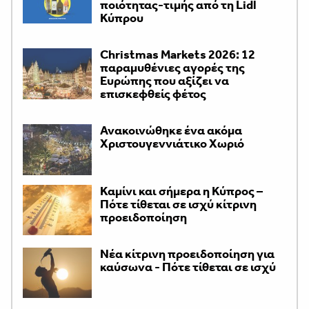
ποιότητας-τιμής από τη Lidl
Κύπρου
Christmas Markets 2026: 12
παραμυθένιες αγορές της
Ευρώπης που αξίζει να
επισκεφθείς φέτος
Ανακοινώθηκε ένα ακόμα
Χριστουγεννιάτικο Χωριό
Καμίνι και σήμερα η Κύπρος –
Πότε τίθεται σε ισχύ κίτρινη
προειδοποίηση
Νέα κίτρινη προειδοποίηση για
καύσωνα - Πότε τίθεται σε ισχύ