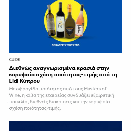
GUIDE
Διεθνώς αναγνωρισμένα κρασιά στην
κορυφαία σχέση ποιότητας-τιμής από τη
Lidl Κύπρου
Με σφραγίδα ποιότητας από τους Masters of
Wine, η κάβα της εταιρείας συνδυάζει εξαιρετική
ποικιλία, διεθνείς διακρίσεις και την κορυφαία
σχέση ποιότητας-τιμής.