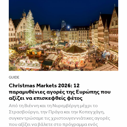
GUIDE
Christmas Markets 2026: 12
παραμυθένιες αγορές της Ευρώπης που
αξίζει να επισκεφθείς φέτος
Από τη Βιέννη και τη Νυρεμβέργη μέχρι το
Στρασβούργο, την Πράγα και την Κοπεγχάγη,
συγκεντρώσαμε τις χριστουγεννιάτικες αγορές
που αξίζει να βάλετε στο πρόγραμμα ενός