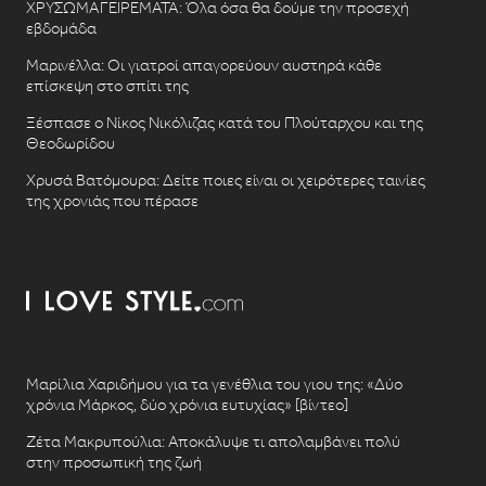
ΧΡΥΣΩΜΑΓΕΙΡΕΜΑΤΑ: Όλα όσα θα δούμε την προσεχή
εβδομάδα
Μαρινέλλα: Οι γιατροί απαγορεύουν αυστηρά κάθε
επίσκεψη στο σπίτι της
Ξέσπασε ο Νίκος Νικόλιζας κατά του Πλούταρχου και της
Θεοδωρίδου
Χρυσά Βατόμουρα: Δείτε ποιες είναι οι χειρότερες ταινίες
της χρονιάς που πέρασε
Μαρίλια Χαριδήμου για τα γενέθλια του γιου της: «Δύο
χρόνια Μάρκος, δύο χρόνια ευτυχίας» [βίντεο]
Ζέτα Μακρυπούλια: Αποκάλυψε τι απολαμβάνει πολύ
στην προσωπική της ζωή