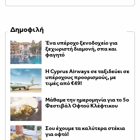
Δημοφιλή
Ένα υπέροχο ξενοδοχείο για
ξεχωριστή διαμονή, σπα και
φαγητό
H Cyprus Airways σε ταξιδεύει σε
υπέροχους προορισμούς, με
τιμές από €49!
Μάθαμε την ημερομηνία για το 5ο
Φεστιβάλ Οφτού Κλέφτικου
Σου έχουμε τα καλύτερα στέκια
για οφτό!