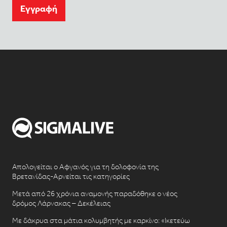
Eγγραφή
Απολογείται ο Αφγανός για τη δολοφονία της
Βρετανίδας-Αρνείται τις κατηγορίες
Μετά από 26 χρόνια αναμονής παραδόθηκε ο νέος
δρόμος Λάρνακας – Δεκέλειας
Με δάκρυα στα μάτια κολυμβητής με καρκίνο: «Ικετεύω