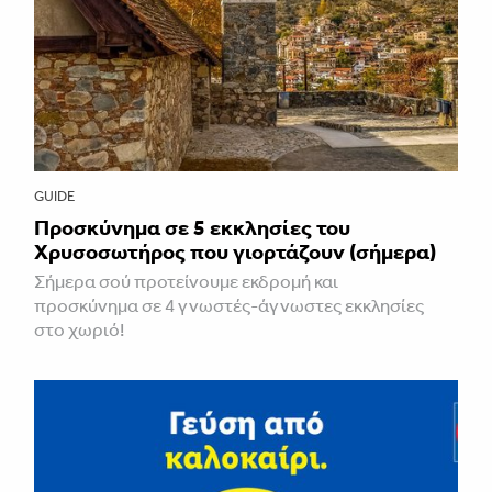
GUIDE
Προσκύνημα σε 5 εκκλησίες του
Χρυσοσωτήρος που γιορτάζουν (σήμερα)
Σήμερα σού προτείνουμε εκδρομή και
προσκύνημα σε 4 γνωστές-άγνωστες εκκλησίες
στο χωριό!