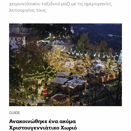
χειμωνιάτικου ταξιδιού μαζί με τις ημερομηνίες
λειτουργίας τους
GUIDE
Ανακοινώθηκε ένα ακόμα
Χριστουγεννιάτικο Χωριό