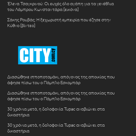
Έλενα Τσαγκρινού: Οι ευχές όλο αγάπη για τα γενέθλια
του Λάμπρου Κωνσταντάρα [εικόνα]
Σάκης Ρουβάς: Η ξεχωριστή εμπειρία που έζησε στην
Κύθνο [βίντεο]
Διασώθηκε ιπποποταμάκι, απόγονος της αποικίας που
άφησε πίσω του ο Πάμπλο Εσκομπάρ
Διασώθηκε ιπποποταμάκι, απόγονος της αποικίας που
άφησε πίσω του ο Πάμπλο Εσκομπάρ
30 χρόνια μετά, η δολοφονία Tupac αναβιώνει στα
δικαστήρια
30 χρόνια μετά, η δολοφονία Tupac αναβιώνει στα
δικαστήρια