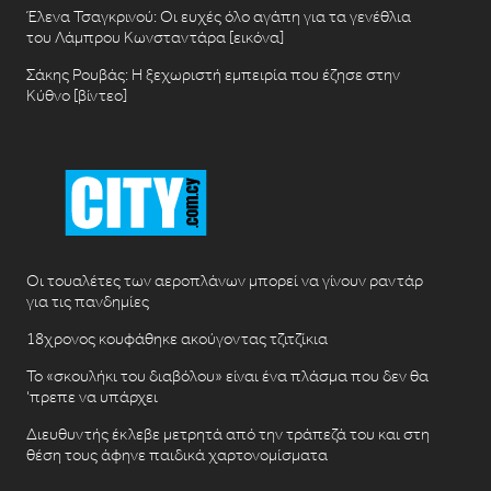
Έλενα Τσαγκρινού: Οι ευχές όλο αγάπη για τα γενέθλια
του Λάμπρου Κωνσταντάρα [εικόνα]
Σάκης Ρουβάς: Η ξεχωριστή εμπειρία που έζησε στην
Κύθνο [βίντεο]
Οι τουαλέτες των αεροπλάνων μπορεί να γίνουν ραντάρ
για τις πανδημίες
18χρονος κουφάθηκε ακούγοντας τζιτζίκια
Το «σκουλήκι του διαβόλου» είναι ένα πλάσμα που δεν θα
‘πρεπε να υπάρχει
Διευθυντής έκλεβε μετρητά από την τράπεζά του και στη
θέση τους άφηνε παιδικά χαρτονομίσματα