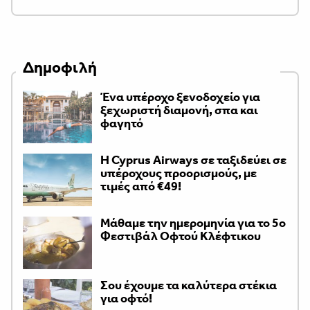
Δημοφιλή
Ένα υπέροχο ξενοδοχείο για
ξεχωριστή διαμονή, σπα και
φαγητό
H Cyprus Airways σε ταξιδεύει σε
υπέροχους προορισμούς, με
τιμές από €49!
Μάθαμε την ημερομηνία για το 5ο
Φεστιβάλ Οφτού Κλέφτικου
Σου έχουμε τα καλύτερα στέκια
για οφτό!