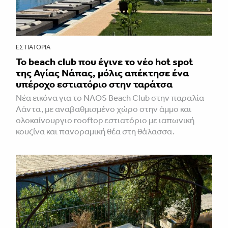
ΕΣΤΙΑΤΌΡΙΑ
Το beach club που έγινε το νέο hot spot
της Αγίας Νάπας, μόλις απέκτησε ένα
υπέροχο εστιατόριο στην ταράτσα
Νέα εικόνα για το NAOS Beach Club στην παραλία
Λάντα, με αναβαθμισμένο χώρο στην άμμο και
ολοκαίνουργιο rooftop εστιατόριο με ιαπωνική
κουζίνα και πανοραμική θέα στη θάλασσα.