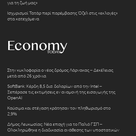
για τη ζωή μας»
Ισχυρισμοί Τατάρ περί παρέμβασης Όζελ στις «εκλογές»
στα κατεχόμενα
Στην κυκλοφορία ο νέος δρόμος Λάρνακας – Δεκέλειας
μετά από 26 χρόνια
SoftBank: Κέρδη 8,5 δισ. δολαρίων από την Intel –
Ξεπέρασε τις εκτιμήσεις εν αναμονή της εισαγωγής της
OpenAI
Καύσιμα και στέγαση κράτησαν τον πληθωρισμό στο
2,9%
Δήμος Λευκωσίας: Νέα εποχή για το Παλιό ΓΣΠ –
Ολοκληρώθηκε η διαδικασία ανάθεσης των υποστατικών