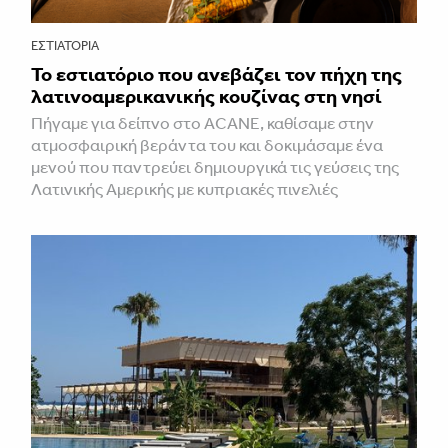
ΕΣΤΙΑΤΌΡΙΑ
Το εστιατόριο που ανεβάζει τον πήχη της
λατινοαμερικανικής κουζίνας στη νησί
Πήγαμε για δείπνο στο ACANE, καθίσαμε στην
ατμοσφαιρική βεράντα του και δοκιμάσαμε ένα
μενού που παντρεύει δημιουργικά τις γεύσεις της
Λατινικής Αμερικής με κυπριακές πινελιές