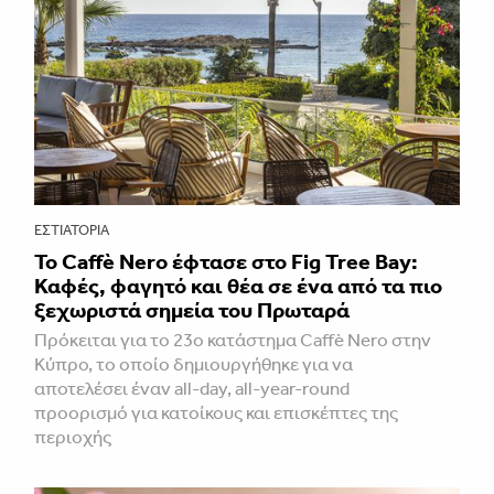
ΕΣΤΙΑΤΌΡΙΑ
Το Caffè Nero έφτασε στο Fig Tree Bay:
Καφές, φαγητό και θέα σε ένα από τα πιο
ξεχωριστά σημεία του Πρωταρά
Πρόκειται για το 23ο κατάστημα Caffè Nero στην
Κύπρο, το οποίο δημιουργήθηκε για να
αποτελέσει έναν all-day, all-year-round
προορισμό για κατοίκους και επισκέπτες της
περιοχής