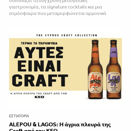
συνδυάζει τη σύγχρονη μεσογειακή
γαστρονομία, τα signature cocktails και μια
ατμόσφαιρα που μεταμορφώνεται αρμονικά
ΕΣΤΙΑΤΌΡΙΑ
ALEPOU & LAGOS: Η άγρια πλευρά της
Craft από την ΚΕΟ