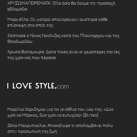
ΧΡΥΣΩΜΑΓΕΙΡΕΜΑΤΑ: Όλα όσα θα δούμε την προσεχή
εβδομάδα
Μαρινέλλα: Οι γιατροί απαγορεύουν αυστηρά κάθε
επίσκεψη στο σπίτι της
Ξέσπασε ο Νίκος Νικόλιζας κατά του Πλούταρχου και της
Θεοδωρίδου
Χρυσά Βατόμουρα: Δείτε ποιες είναι οι χειρότερες ταινίες
της χρονιάς που πέρασε
Μαρίλια Χαριδήμου για τα γενέθλια του γιου της: «Δύο
χρόνια Μάρκος, δύο χρόνια ευτυχίας» [βίντεο]
Ζέτα Μακρυπούλια: Αποκάλυψε τι απολαμβάνει πολύ
στην προσωπική της ζωή