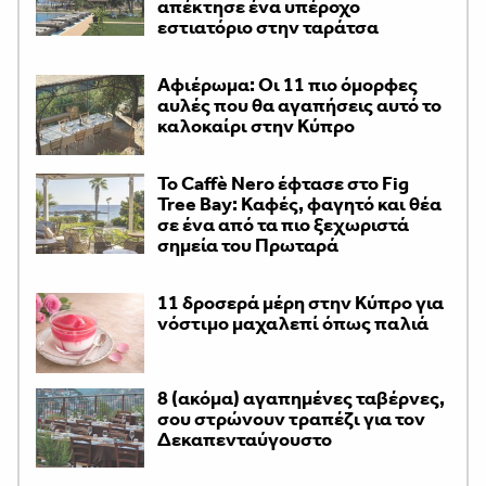
απέκτησε ένα υπέροχο
εστιατόριο στην ταράτσα
Αφιέρωμα: Οι 11 πιο όμορφες
αυλές που θα αγαπήσεις αυτό το
καλοκαίρι στην Κύπρο
Το Caffè Nero έφτασε στο Fig
Tree Bay: Καφές, φαγητό και θέα
σε ένα από τα πιο ξεχωριστά
σημεία του Πρωταρά
11 δροσερά μέρη στην Κύπρο για
νόστιμο μαχαλεπί όπως παλιά
8 (ακόμα) αγαπημένες ταβέρνες,
σου στρώνουν τραπέζι για τον
Δεκαπενταύγουστο