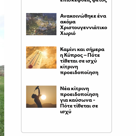
Ανακοινώθηκε ένα
ακόμα
Χριστουγεννιάτικο
Χωριό
Καμίνι και σήμερα
η Κύπρος – Πότε
τίθεται σε ισχύ
κίτρινη
προειδοποίηση
Νέα κίτρινη
προειδοποίηση
για καύσωνα -
Πότε τίθεται σε
ισχύ