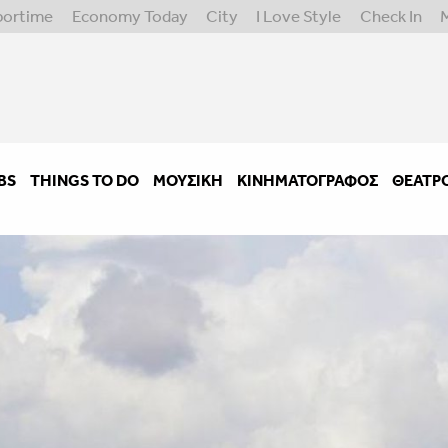
portime
Economy Today
City
I Love Style
Check In
BS
THINGS TO DO
ΜΟΥΣΙΚΉ
ΚΙΝΗΜΑΤΟΓΡΆΦΟΣ
ΘΈΑΤΡ