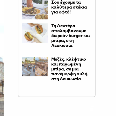
Σου έχουμε τα
καλύτερα στέκια
για οφτό!
Τη Δευτέρα
απολαμβάνουμε
δωρεάν burger και
μπίρα, στη
Λευκωσία
Μεζές, κλέφτικο
και παγωμένη
μπίρα, σε μια
πανέμορφη αυλή,
στη Λευκωσία