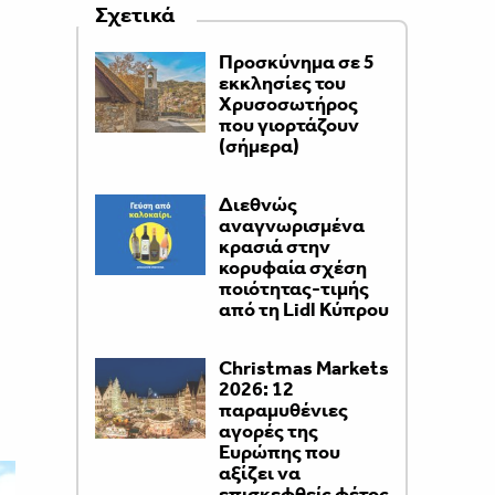
Σχετικά
Προσκύνημα σε 5
εκκλησίες του
Χρυσοσωτήρος
που γιορτάζουν
(σήμερα)
Διεθνώς
αναγνωρισμένα
κρασιά στην
κορυφαία σχέση
ποιότητας-τιμής
από τη Lidl Κύπρου
Christmas Markets
2026: 12
παραμυθένιες
αγορές της
Ευρώπης που
αξίζει να
επισκεφθείς φέτος