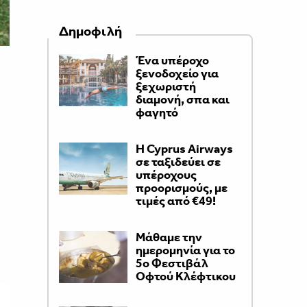
Δημοφιλή
Ένα υπέροχο
ξενοδοχείο για
ξεχωριστή
διαμονή, σπα και
φαγητό
H Cyprus Airways
σε ταξιδεύει σε
υπέροχους
προορισμούς, με
τιμές από €49!
Μάθαμε την
ημερομηνία για το
5ο Φεστιβάλ
Οφτού Κλέφτικου