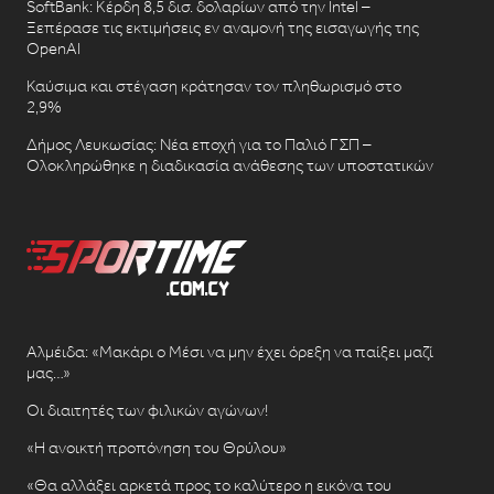
SoftBank: Κέρδη 8,5 δισ. δολαρίων από την Intel –
Ξεπέρασε τις εκτιμήσεις εν αναμονή της εισαγωγής της
OpenAI
Καύσιμα και στέγαση κράτησαν τον πληθωρισμό στο
2,9%
Δήμος Λευκωσίας: Νέα εποχή για το Παλιό ΓΣΠ –
Ολοκληρώθηκε η διαδικασία ανάθεσης των υποστατικών
Αλμέιδα: «Μακάρι ο Μέσι να μην έχει όρεξη να παίξει μαζί
μας…»
Οι διαιτητές των φιλικών αγώνων!
«Η ανοικτή προπόνηση του Θρύλου»
«Θα αλλάξει αρκετά προς το καλύτερο η εικόνα του