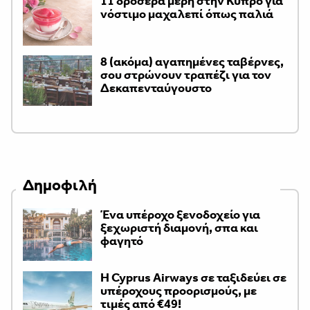
11 δροσερά μέρη στην Κύπρο για
νόστιμο μαχαλεπί όπως παλιά
8 (ακόμα) αγαπημένες ταβέρνες,
σου στρώνουν τραπέζι για τον
Δεκαπενταύγουστο
Δημοφιλή
Ένα υπέροχο ξενοδοχείο για
ξεχωριστή διαμονή, σπα και
φαγητό
H Cyprus Airways σε ταξιδεύει σε
υπέροχους προορισμούς, με
τιμές από €49!