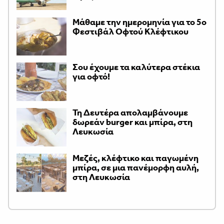
Μάθαμε την ημερομηνία για το 5ο
Φεστιβάλ Οφτού Κλέφτικου
Σου έχουμε τα καλύτερα στέκια
για οφτό!
Τη Δευτέρα απολαμβάνουμε
δωρεάν burger και μπίρα, στη
Λευκωσία
Μεζές, κλέφτικο και παγωμένη
μπίρα, σε μια πανέμορφη αυλή,
στη Λευκωσία