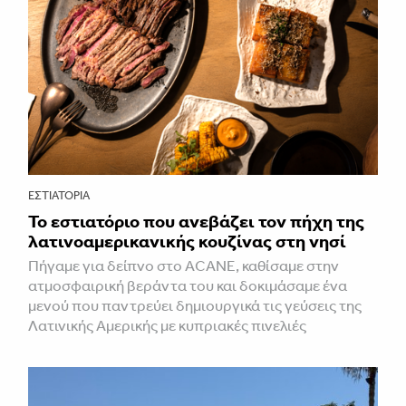
ΕΣΤΙΑΤΌΡΙΑ
Το εστιατόριο που ανεβάζει τον πήχη της
λατινοαμερικανικής κουζίνας στη νησί
Πήγαμε για δείπνο στο ACANE, καθίσαμε στην
ατμοσφαιρική βεράντα του και δοκιμάσαμε ένα
μενού που παντρεύει δημιουργικά τις γεύσεις της
Λατινικής Αμερικής με κυπριακές πινελιές