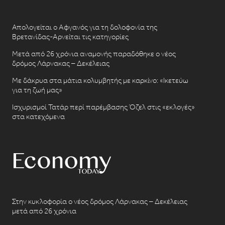
Απολογείται ο Αφγανός για τη δολοφονία της
Βρετανίδας-Αρνείται τις κατηγορίες
Μετά από 26 χρόνια αναμονής παραδόθηκε ο νέος
δρόμος Λάρνακας – Δεκέλειας
Με δάκρυα στα μάτια κολυμβητής με καρκίνο: «Ικετεύω
για τη ζωή μας»
Ισχυρισμοί Τατάρ περί παρέμβασης Όζελ στις «εκλογές»
στα κατεχόμενα
Στην κυκλοφορία ο νέος δρόμος Λάρνακας – Δεκέλειας
μετά από 26 χρόνια