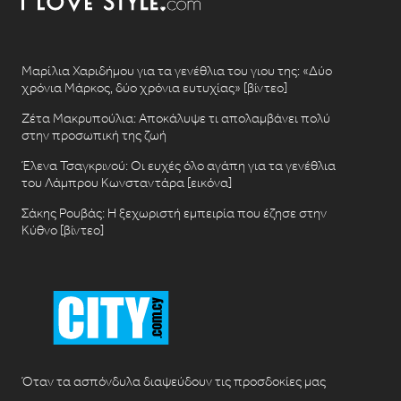
Μαρίλια Χαριδήμου για τα γενέθλια του γιου της: «Δύο
χρόνια Μάρκος, δύο χρόνια ευτυχίας» [βίντεο]
Ζέτα Μακρυπούλια: Αποκάλυψε τι απολαμβάνει πολύ
στην προσωπική της ζωή
Έλενα Τσαγκρινού: Οι ευχές όλο αγάπη για τα γενέθλια
του Λάμπρου Κωνσταντάρα [εικόνα]
Σάκης Ρουβάς: Η ξεχωριστή εμπειρία που έζησε στην
Κύθνο [βίντεο]
Όταν τα ασπόνδυλα διαψεύδουν τις προσδοκίες μας