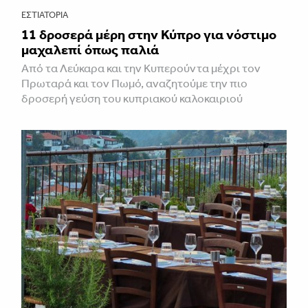
ΕΣΤΙΑΤΌΡΙΑ
11 δροσερά μέρη στην Κύπρο για νόστιμο
μαχαλεπί όπως παλιά
Από τα Λεύκαρα και την Κυπερούντα μέχρι τον
Πρωταρά και τον Πωμό, αναζητούμε την πιο
δροσερή γεύση του κυπριακού καλοκαιριού