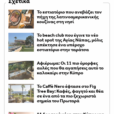
Σχετικά
Το εστιατόριο που ανεβάζει τον
πήχη της λατινοαμερικανικής
κουζίνας στη νησί
Το beach club που έγινε το νέο
hot spot της Αγίας Νάπας, μόλις
απέκτησε ένα υπέροχο
εστιατόριο στην ταράτσα
Αφιέρωμα: Οι 11 πιο όμορφες
αυλές που θα αγαπήσεις αυτό το
καλοκαίρι στην Κύπρο
Το Caffè Nero έφτασε στο Fig
Tree Bay: Καφές, φαγητό και θέα
σε ένα από τα πιο ξεχωριστά
σημεία του Πρωταρά