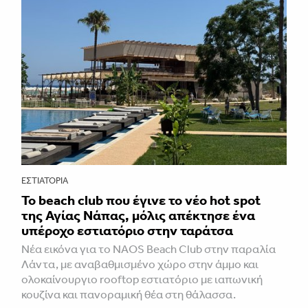
ΕΣΤΙΑΤΌΡΙΑ
Το beach club που έγινε το νέο hot spot
της Αγίας Νάπας, μόλις απέκτησε ένα
υπέροχο εστιατόριο στην ταράτσα
Νέα εικόνα για το NAOS Beach Club στην παραλία
Λάντα, με αναβαθμισμένο χώρο στην άμμο και
ολοκαίνουργιο rooftop εστιατόριο με ιαπωνική
κουζίνα και πανοραμική θέα στη θάλασσα.