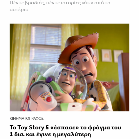
Πέντε βραδιές, πέντε ιστορίες κάτω από τα
αστέρια
ΚΙΝΗΜΑΤΟΓΡΆΦΟΣ
Το Toy Story 5 «έσπασε» το φράγμα του
1 δισ. και έγινε η μεγαλύτερη