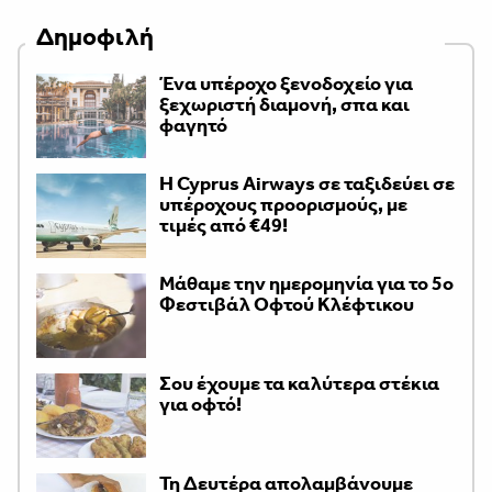
Δημοφιλή
Ένα υπέροχο ξενοδοχείο για
ξεχωριστή διαμονή, σπα και
φαγητό
H Cyprus Airways σε ταξιδεύει σε
υπέροχους προορισμούς, με
τιμές από €49!
Μάθαμε την ημερομηνία για το 5ο
Φεστιβάλ Οφτού Κλέφτικου
Σου έχουμε τα καλύτερα στέκια
για οφτό!
Τη Δευτέρα απολαμβάνουμε