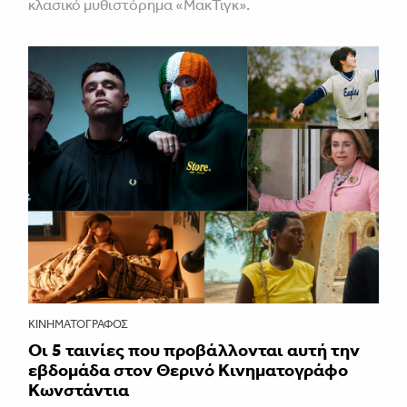
κλασικό μυθιστόρημα «ΜακΤιγκ».
ΚΙΝΗΜΑΤΟΓΡΆΦΟΣ
Οι 5 ταινίες που προβάλλονται αυτή την
εβδομάδα στον Θερινό Κινηματογράφο
Κωνστάντια