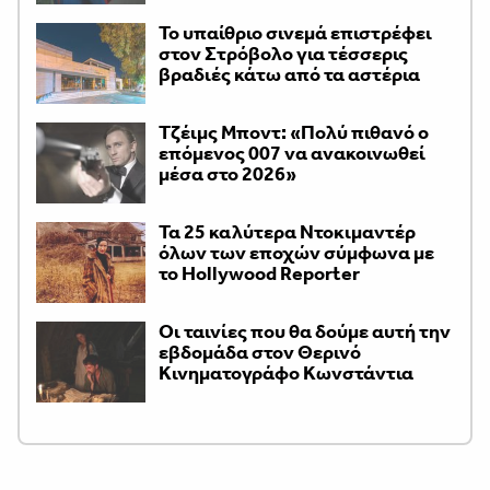
Το υπαίθριο σινεμά επιστρέφει
στον Στρόβολο για τέσσερις
βραδιές κάτω από τα αστέρια
Τζέιμς Μποντ: «Πολύ πιθανό ο
επόμενος 007 να ανακοινωθεί
μέσα στο 2026»
Τα 25 καλύτερα Ντοκιμαντέρ
όλων των εποχών σύμφωνα με
το Hollywood Reporter
Οι ταινίες που θα δούμε αυτή την
εβδομάδα στον Θερινό
Κινηματογράφο Κωνστάντια