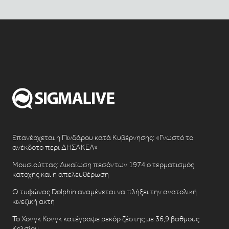
Επανέρχεται η Πινδάρου κατά Κυβέρνησης: «Γνωστό το
ανέκδοτο περι ΔΗΣΑΚΕΛ»
Μουσιούττας: Δικαίωση πεσόντων 1974 ο τερματισμός
κατοχής και η απελευθέρωση
Ο τυφώνας Dolphin αναμένεται να πλήξει την ανατολική
κινεζική ακτή
Το Χονγκ Κονγκ κατέγραψε ρεκόρ ζέστης με 36,9 βαθμούς
Κελσίου