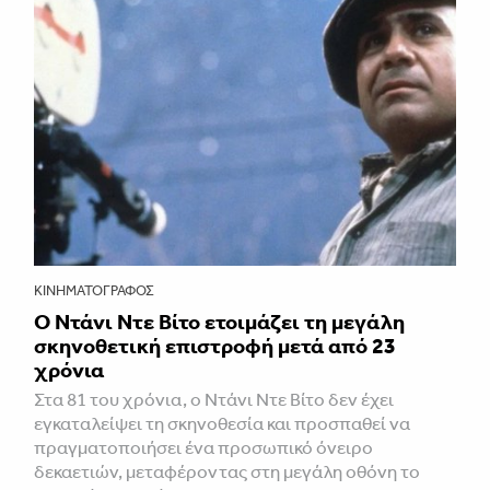
ΚΙΝΗΜΑΤΟΓΡΆΦΟΣ
Ο Ντάνι Ντε Βίτο ετοιμάζει τη μεγάλη
σκηνοθετική επιστροφή μετά από 23
χρόνια
Στα 81 του χρόνια, ο Ντάνι Ντε Βίτο δεν έχει
εγκαταλείψει τη σκηνοθεσία και προσπαθεί να
πραγματοποιήσει ένα προσωπικό όνειρο
δεκαετιών, μεταφέροντας στη μεγάλη οθόνη το