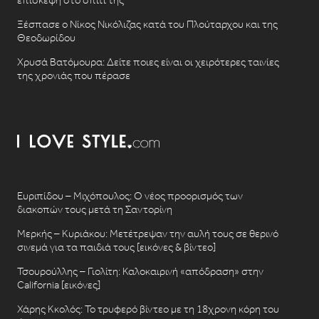
Ξέσπασε ο Νίκος Νικόλιζας κατά του Πλούταρχου και της
Θεοδωρίδου
Χρυσά Βατόμουρα: Δείτε ποιες είναι οι χειρότερες ταινίες
της χρονιάς που πέρασε
Ευριπίδου – Μιχόπουλος: Ο νέος προορισμός των
διακοπών τους μετά τη Σαντορίνη
Μερκής – Κυριάκου: Μετέτρεψαν την αυλή τους σε θερινό
σινεμά για τα παιδιά τους [εικόνες & βίντεο]
Τσουρούλλης – Γιολίτη: Καλοκαιρινή «απόδραση» στην
California [εικόνες]
Χάρης Κκολός: Το τρυφερό βίντεο με τη 18χρονη κόρη του