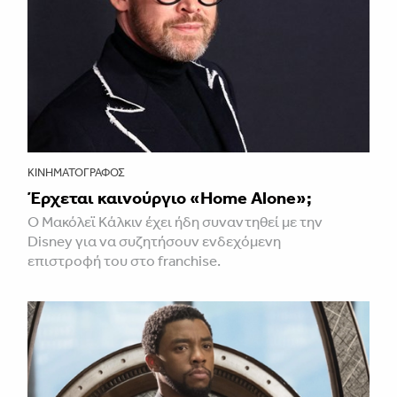
ΚΙΝΗΜΑΤΟΓΡΆΦΟΣ
Έρχεται καινούργιο «Home Alone»;
Ο Μακόλεϊ Κάλκιν έχει ήδη συναντηθεί με την
Disney για να συζητήσουν ενδεχόμενη
επιστροφή του στο franchise.