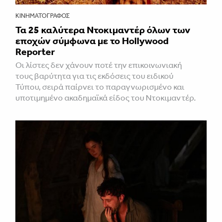
ΚΙΝΗΜΑΤΟΓΡΆΦΟΣ
Τα 25 καλύτερα Ντοκιμαντέρ όλων των
εποχών σύμφωνα με το Hollywood
Reporter
Οι λίστες δεν χάνουν ποτέ την επικοινωνιακή
τους βαρύτητα για τις εκδόσεις του ειδικού
Τύπου, σειρά παίρνει το παραγνωρισμένο και
υποτιμημένο ακαδημαϊκά είδος του Ντοκιμαντέρ.