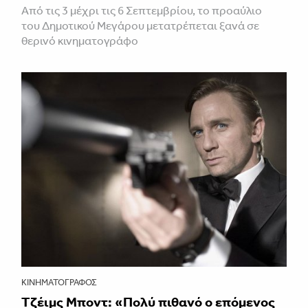
Από τις 3 μέχρι τις 6 Σεπτεμβρίου, το προαύλιο
του Δημοτικού Μεγάρου μετατρέπεται ξανά σε
θερινό κινηματογράφο
ΚΙΝΗΜΑΤΟΓΡΆΦΟΣ
Τζέιμς Μποντ: «Πολύ πιθανό ο επόμενος