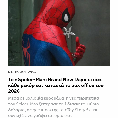
ΚΙΝΗΜΑΤΟΓΡΆΦΟΣ
Το «Spider-Man: Brand New Day» σπάει
κάθε ρεκόρ και κατακτά το box office του
2026
Μέσα σε μόλις μία εβδομάδα, η νέα περιπέτεια
του Spider-Man ξεπέρασε το 1 δισεκατομμύριο
δολάρια, άφησε πίσω της το «Toy Story 5» και
συνεχίζει να γράφει ιστορία στις