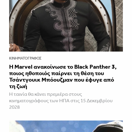
ΚΙΝΗΜΑΤΟΓΡΆΦΟΣ
Η Marvel ανακοίνωσε το Black Panther 3,
ποιος ηθοποιός παίρνει τη θέση του
Τσάντγουικ Μπόουζμαν που έφυγε από
τη ζωή
Η ταινία θα κάνει πρεμιέρα στους
κινηματογράφους των ΗΠΑ στις 15 Δεκεμβρίου
2028