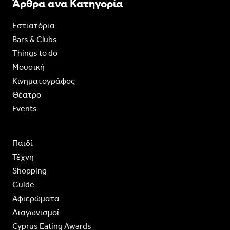
Άρθρα ανα Κατηγορία
Εστιατόρια
Bars & Clubs
Things to do
Moυσική
Κινηματογράφος
Θέατρο
Events
Παιδί
Τέχνη
Shopping
Guide
Aφιερώματα
Διαγωνισμοί
Cyprus Eating Awards