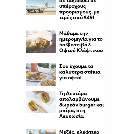
σε ταξιδεύει σε
υπέροχους
προορισμούς, με
τιμές από €49!
Μάθαμε την
ημερομηνία για το
5ο Φεστιβάλ
Οφτού Κλέφτικου
Σου έχουμε τα
καλύτερα στέκια
για οφτό!
Τη Δευτέρα
απολαμβάνουμε
δωρεάν burger και
μπίρα, στη
Λευκωσία
Μεζές, κλέφτικο