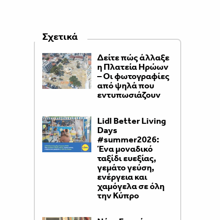
Σχετικά
Δείτε πώς άλλαξε
η Πλατεία Ηρώων
– Οι φωτογραφίες
από ψηλά που
εντυπωσιάζουν
Lidl Better Living
Days
#summer2026:
Ένα μοναδικό
ταξίδι ευεξίας,
γεμάτο γεύση,
ενέργεια και
χαμόγελα σε όλη
την Κύπρο