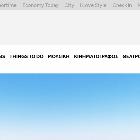
portime
Economy Today
City
I Love Style
Check In
BS
THINGS TO DO
ΜΟΥΣΙΚΉ
ΚΙΝΗΜΑΤΟΓΡΆΦΟΣ
ΘΈΑΤΡ