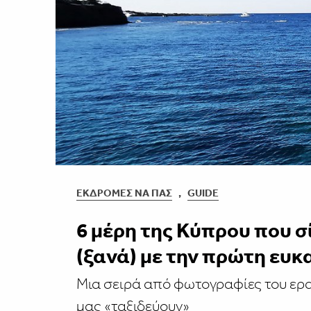
ΕΚΔΡΟΜΈΣ ΝΑ ΠΑΣ
,
GUIDE
6 μέρη της Κύπρου που 
(ξανά) με την πρώτη ευκ
Μια σειρά από φωτογραφίες του ερ
μας «ταξιδεύουν»