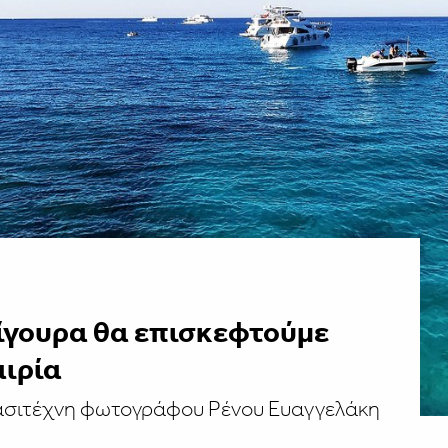
σίγουρα θα επισκεφτούμε
αιρία
ασιτέχνη φωτογράφου Ρένου Ευαγγελάκη