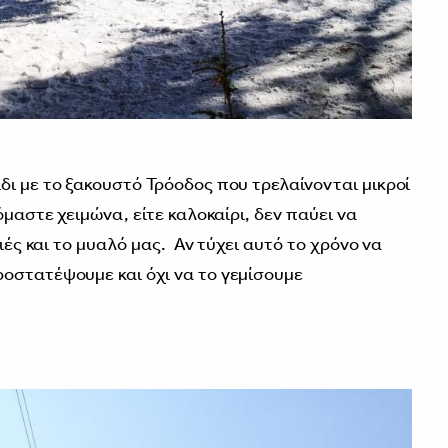
δι με το ξακουστό Τρόοδος που τρελαίνονται μικροί
όμαστε χειμώνα, είτε καλοκαίρι, δεν παύει να
διές και το μυαλό μας. Αν τύχει αυτό το χρόνο να
οστατέψουμε και όχι να το γεμίσουμε