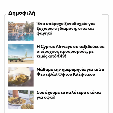
Δημοφιλή
Ένα υπέροχο ξενοδοχείο για
ξεχωριστή διαμονή, σπα και
φαγητό
H Cyprus Airways σε ταξιδεύει σε
υπέροχους προορισμούς, με
τιμές από €49!
Μάθαμε την ημερομηνία για το 5ο
Φεστιβάλ Οφτού Κλέφτικου
Σου έχουμε τα καλύτερα στέκια
για οφτό!