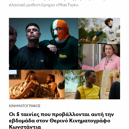
κλασικό μυθιστόρημα «ΜακΤιγκ».
ΚΙΝΗΜΑΤΟΓΡΆΦΟΣ
Οι 5 ταινίες που προβάλλονται αυτή την
εβδομάδα στον Θερινό Κινηματογράφο
Κωνστάντια