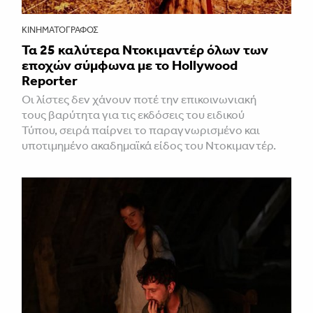
ΚΙΝΗΜΑΤΟΓΡΆΦΟΣ
Τα 25 καλύτερα Ντοκιμαντέρ όλων των
εποχών σύμφωνα με το Hollywood
Reporter
Οι λίστες δεν χάνουν ποτέ την επικοινωνιακή
τους βαρύτητα για τις εκδόσεις του ειδικού
Τύπου, σειρά παίρνει το παραγνωρισμένο και
υποτιμημένο ακαδημαϊκά είδος του Ντοκιμαντέρ.