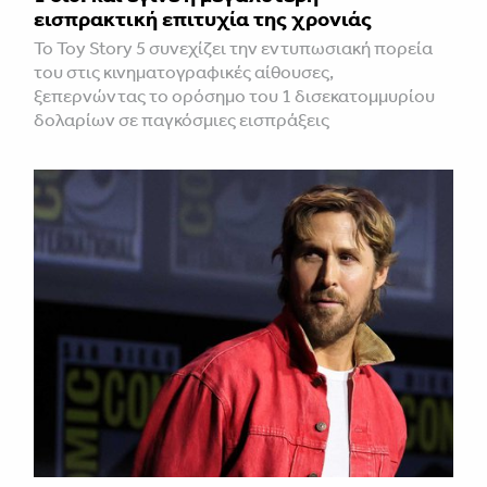
εισπρακτική επιτυχία της χρονιάς
Το Toy Story 5 συνεχίζει την εντυπωσιακή πορεία
του στις κινηματογραφικές αίθουσες,
ξεπερνώντας το ορόσημο του 1 δισεκατομμυρίου
δολαρίων σε παγκόσμιες εισπράξεις