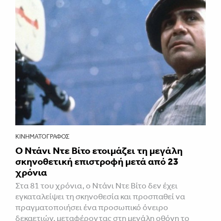
ΚΙΝΗΜΑΤΟΓΡΆΦΟΣ
Ο Ντάνι Ντε Βίτο ετοιμάζει τη μεγάλη
σκηνοθετική επιστροφή μετά από 23
χρόνια
Στα 81 του χρόνια, ο Ντάνι Ντε Βίτο δεν έχει
εγκαταλείψει τη σκηνοθεσία και προσπαθεί να
πραγματοποιήσει ένα προσωπικό όνειρο
δεκαετιών, μεταφέροντας στη μεγάλη οθόνη το