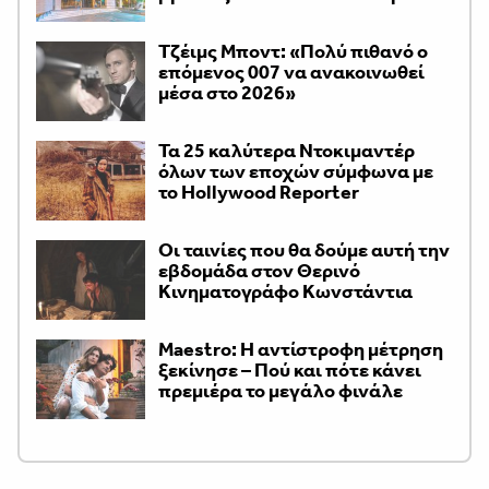
Τζέιμς Μποντ: «Πολύ πιθανό ο
επόμενος 007 να ανακοινωθεί
μέσα στο 2026»
Τα 25 καλύτερα Ντοκιμαντέρ
όλων των εποχών σύμφωνα με
το Hollywood Reporter
Οι ταινίες που θα δούμε αυτή την
εβδομάδα στον Θερινό
Κινηματογράφο Κωνστάντια
Maestro: Η αντίστροφη μέτρηση
ξεκίνησε – Πού και πότε κάνει
πρεμιέρα το μεγάλο φινάλε