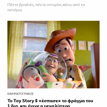
Πέντε βραδιές, πέντε ιστορίες κάτω από τα
αστέρια
ΚΙΝΗΜΑΤΟΓΡΆΦΟΣ
Το Toy Story 5 «έσπασε» το φράγμα του
1 δισ. και έγινε η μεγαλύτερη