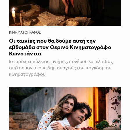
ΚΙΝΗΜΑΤΟΓΡΆΦΟΣ
Οι ταινίες που θα δούμε αυτή την
εβδομάδα στον Θερινό Κινηματογράφο
Κωνστάντια
Ιστορίες απώλειας, μνήμης, πολέμου και ελπίδας
από σημαντικούς δημιουργούς του παγκόσμιου
κινηματογράφου