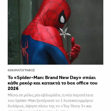
ΚΙΝΗΜΑΤΟΓΡΆΦΟΣ
Το «Spider-Man: Brand New Day» σπάει
κάθε ρεκόρ και κατακτά το box office του
2026
Μέσα σε μόλις μία εβδομάδα, η νέα περιπέτεια
του Spider-Man ξεπέρασε το 1 δισεκατομμύριο
δολάρια, άφησε πίσω της το «Toy Story 5» και