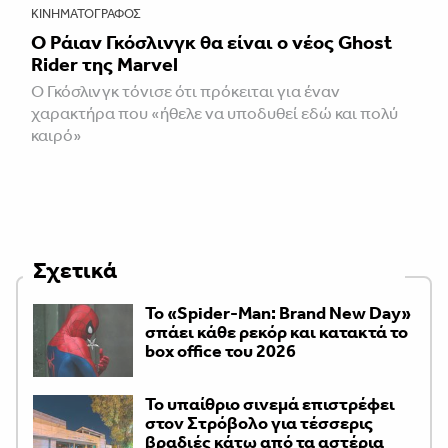
ΚΙΝΗΜΑΤΟΓΡΆΦΟΣ
Ο Ράιαν Γκόσλινγκ θα είναι ο νέος Ghost
Rider της Marvel
Ο Γκόσλινγκ τόνισε ότι πρόκειται για έναν
χαρακτήρα που «ήθελε να υποδυθεί εδώ και πολύ
καιρό»
Σχετικά
Το «Spider-Man: Brand New Day»
σπάει κάθε ρεκόρ και κατακτά το
box office του 2026
Το υπαίθριο σινεμά επιστρέφει
στον Στρόβολο για τέσσερις
βραδιές κάτω από τα αστέρια