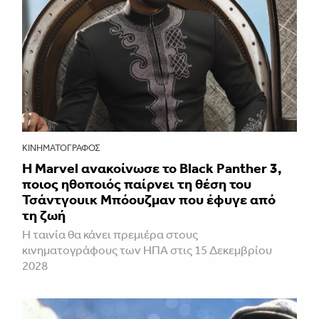
ΚΙΝΗΜΑΤΟΓΡΆΦΟΣ
Η Marvel ανακοίνωσε το Black Panther 3,
ποιος ηθοποιός παίρνει τη θέση του
Τσάντγουικ Μπόουζμαν που έφυγε από
τη ζωή
Η ταινία θα κάνει πρεμιέρα στους
κινηματογράφους των ΗΠΑ στις 15 Δεκεμβρίου
2028