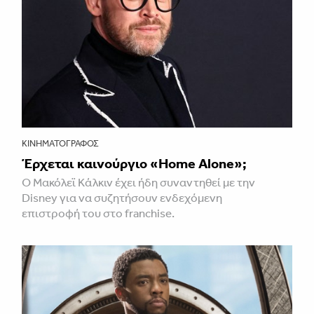
ΚΙΝΗΜΑΤΟΓΡΆΦΟΣ
Έρχεται καινούργιο «Home Alone»;
Ο Μακόλεϊ Κάλκιν έχει ήδη συναντηθεί με την
Disney για να συζητήσουν ενδεχόμενη
επιστροφή του στο franchise.