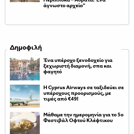
άγνωστο αρχείο"
Δημοφιλή
Ένα υπέροχο ξενοδοχείο για
ξεχωριστή διαμονή, σπα και
φαγητό
H Cyprus Airways σε ταξιδεύει σε
υπέροχους προορισμούς, με
τιμές από €49!
Μάθαμε την ημερομηνία για το 5ο
Φεστιβάλ Οφτού Κλέφτικου