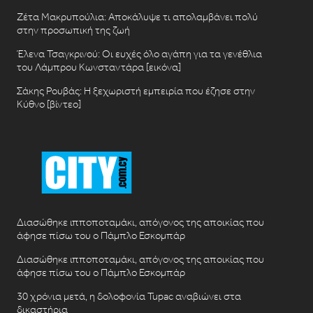
Ζέτα Μακρυπούλια: Αποκάλυψε τι απολαμβάνει πολύ
στην προσωπική της ζωή
Έλενα Τσαγκρινού: Οι ευχές όλο αγάπη για τα γενέθλια
του Λάμπρου Κωνσταντάρα [εικόνα]
Σάκης Ρουβάς: Η ξεχωριστή εμπειρία που έζησε στην
Κύθνο [βίντεο]
Διασώθηκε ιπποποταμάκι, απόγονος της αποικίας που
άφησε πίσω του ο Πάμπλο Εσκομπάρ
Διασώθηκε ιπποποταμάκι, απόγονος της αποικίας που
άφησε πίσω του ο Πάμπλο Εσκομπάρ
30 χρόνια μετά, η δολοφονία Tupac αναβιώνει στα
δικαστήρια