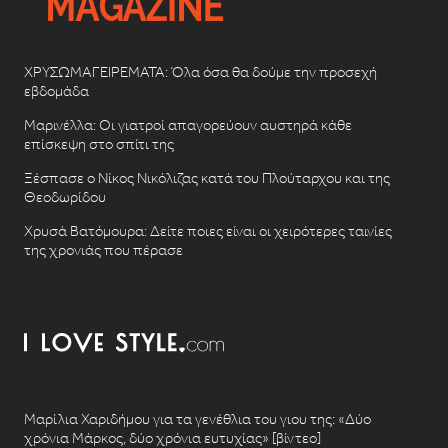
ΧΡΥΣΩΜΑΓΕΙΡΕΜΑΤΑ: Όλα όσα θα δούμε την προσεχή
εβδομάδα
Μαρινέλλα: Οι γιατροί απαγορεύουν αυστηρά κάθε
επίσκεψη στο σπίτι της
Ξέσπασε ο Νίκος Νικόλιζας κατά του Πλούταρχου και της
Θεοδωρίδου
Χρυσά Βατόμουρα: Δείτε ποιες είναι οι χειρότερες ταινίες
της χρονιάς που πέρασε
Μαρίλια Χαριδήμου για τα γενέθλια του γιου της: «Δύο
χρόνια Μάρκος, δύο χρόνια ευτυχίας» [βίντεο]