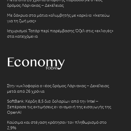
δρόμος Λάρνακας – Δεκέλειας
Με δάκρυα στα μάτια κολυμβητής με καρκίνο: «Ικετεύω
για τη ζωή μας»
Ισχυρισμοί Τατάρ περί παρέμβασης Όζελ στις «εκλογές»
στα κατεχόμενα
Στην κυκλοφορία ο νέος δρόμος Λάρνακας – Δεκέλειας
μετά από 26 χρόνια
SoftBank: Κέρδη 8,5 δισ. δολαρίων από την Intel –
Ξεπέρασε τις εκτιμήσεις εν αναμονή της εισαγωγής της
OpenAI
Καύσιμα και στέγαση κράτησαν τον πληθωρισμό στο
2,9%