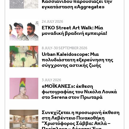
Κασσιανίδου παρουσιάζει την
εγκατάσταση «Aggregate»
24 JULY 2026
ETKO Street Art Walk: Μία
μοναδική βραδινή εμπειρία!
8 JULY-30 SEPTEMBER 2026
Urban Kaleidoscope: Μια
πολυδιάστατη εξερεύνηση της
σύγχρονης αστικής ζωής
3 JULY 2026
«ΜΟΪΚΑΝΕΣ»: έκθεση
φωτογραφίας του Νικόλα Λουκά
στο Serena στον Πρωταρά
Συνεχίζεται η προσωρινή έκθεση
στη Λεβέντειο Πινακοθήκη
"Χριστόφορος Σάββα: Απλά –
Περίπλοκα – Αόρατα: Ένα