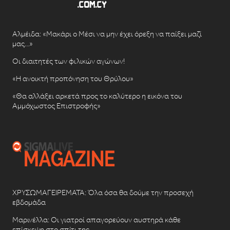
Αλμέιδα: «Μακάρι ο Μέσι να μην έχει όρεξη να παίξει μαζί
μας…»
Οι διαιτητές των φιλικών αγώνων!
«Η ανοικτή προπόνηση του Θρύλου»
«Θα αλλάξει αρκετά προς το καλύτερο η εικόνα του
Αμμόχωστος Επιστροφής»
ΧΡΥΣΩΜΑΓΕΙΡΕΜΑΤΑ: Όλα όσα θα δούμε την προσεχή
εβδομάδα
Μαρινέλλα: Οι γιατροί απαγορεύουν αυστηρά κάθε
επίσκεψη στο σπίτι της