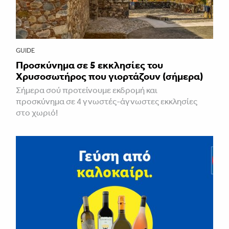
GUIDE
Προσκύνημα σε 5 εκκλησίες του
Χρυσοσωτήρος που γιορτάζουν (σήμερα)
Σήμερα σού προτείνουμε εκδρομή και
προσκύνημα σε 4 γνωστές-άγνωστες εκκλησίες
στο χωριό!