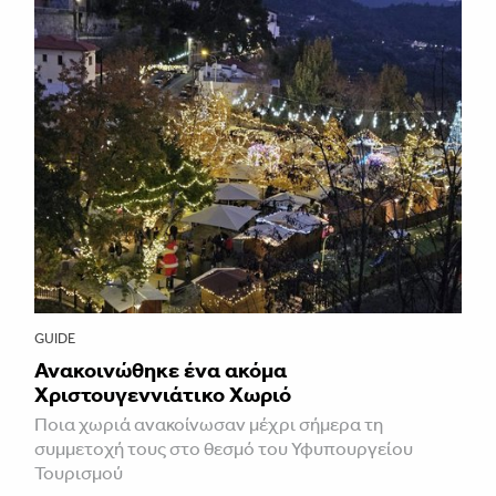
GUIDE
Ανακοινώθηκε ένα ακόμα
Χριστουγεννιάτικο Χωριό
Ποια χωριά ανακοίνωσαν μέχρι σήμερα τη
συμμετοχή τους στο θεσμό του Υφυπουργείου
Τουρισμού