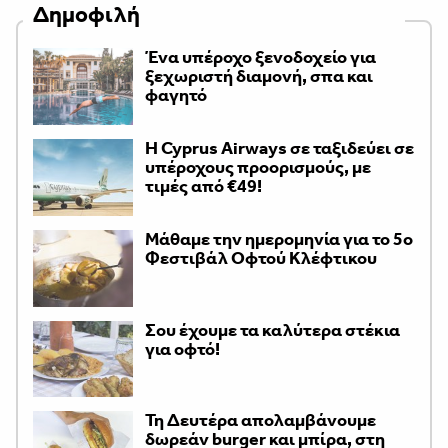
Δημοφιλή
Ένα υπέροχο ξενοδοχείο για
ξεχωριστή διαμονή, σπα και
φαγητό
H Cyprus Airways σε ταξιδεύει σε
υπέροχους προορισμούς, με
τιμές από €49!
Μάθαμε την ημερομηνία για το 5ο
Φεστιβάλ Οφτού Κλέφτικου
Σου έχουμε τα καλύτερα στέκια
για οφτό!
Τη Δευτέρα απολαμβάνουμε
δωρεάν burger και μπίρα, στη