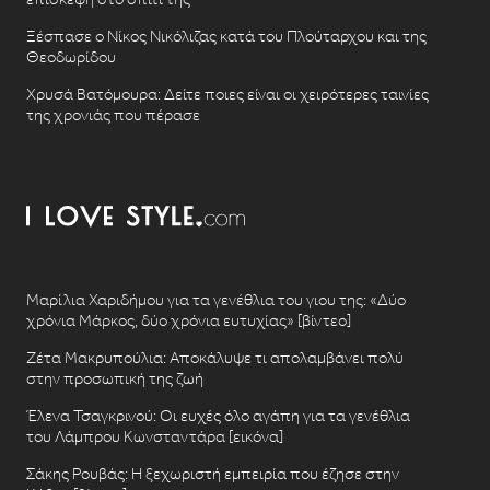
Ξέσπασε ο Νίκος Νικόλιζας κατά του Πλούταρχου και της
Θεοδωρίδου
Χρυσά Βατόμουρα: Δείτε ποιες είναι οι χειρότερες ταινίες
της χρονιάς που πέρασε
Μαρίλια Χαριδήμου για τα γενέθλια του γιου της: «Δύο
χρόνια Μάρκος, δύο χρόνια ευτυχίας» [βίντεο]
Ζέτα Μακρυπούλια: Αποκάλυψε τι απολαμβάνει πολύ
στην προσωπική της ζωή
Έλενα Τσαγκρινού: Οι ευχές όλο αγάπη για τα γενέθλια
του Λάμπρου Κωνσταντάρα [εικόνα]
Σάκης Ρουβάς: Η ξεχωριστή εμπειρία που έζησε στην