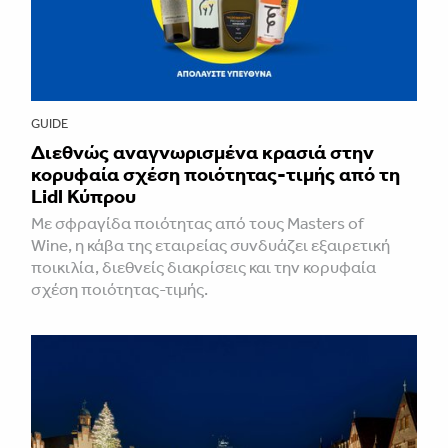
GUIDE
Διεθνώς αναγνωρισμένα κρασιά στην
κορυφαία σχέση ποιότητας-τιμής από τη
Lidl Κύπρου
Με σφραγίδα ποιότητας από τους Masters of
Wine, η κάβα της εταιρείας συνδυάζει εξαιρετική
ποικιλία, διεθνείς διακρίσεις και την κορυφαία
σχέση ποιότητας-τιμής.