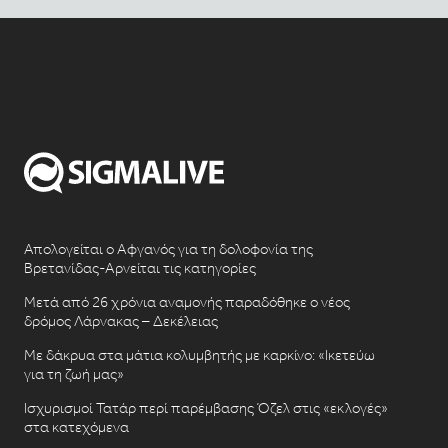
Απολογείται ο Αφγανός για τη δολοφονία της
Βρετανίδας-Αρνείται τις κατηγορίες
Μετά από 26 χρόνια αναμονής παραδόθηκε ο νέος
δρόμος Λάρνακας – Δεκέλειας
Με δάκρυα στα μάτια κολυμβητής με καρκίνο: «Ικετεύω
για τη ζωή μας»
Ισχυρισμοί Τατάρ περί παρέμβασης Όζελ στις «εκλογές»
στα κατεχόμενα