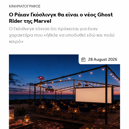
ΚΙΝΗΜΑΤΟΓΡΆΦΟΣ
Ο Ράιαν Γκόσλινγκ θα είναι ο νέος Ghost
Rider της Marvel
Ο Γκόσλινγκ τόνισε ότι πρόκειται για έναν
χαρακτήρα που «ήθελε να υποδυθεί εδώ και πολύ
καιρό»
28 August 2026