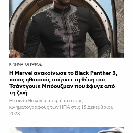
ΚΙΝΗΜΑΤΟΓΡΆΦΟΣ
Η Marvel ανακοίνωσε το Black Panther 3,
ποιος ηθοποιός παίρνει τη θέση του
Τσάντγουικ Μπόουζμαν που έφυγε από
τη ζωή
Η ταινία θα κάνει πρεμιέρα στους
κινηματογράφους των ΗΠΑ στις 15 Δεκεμβρίου
2028