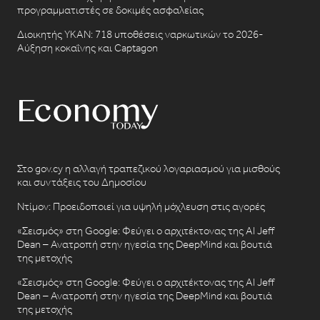
προγραμματιστές σε δοκιμές ασφαλείας
Διοικητής ΥΚΑΝ: 718 υποθέσεις ναρκωτικών το 2026-
Αύξηση κοκαΐνης και Captagon
Στο gov.cy η αλλαγή τραπεζικού λογαριασμού για μισθούς
και συντάξεις του Δημοσίου
Ντίμον: Προειδοποιεί για υψηλή μόχλευση στις αγορές
«Σεισμός» στη Google: Φεύγει ο αρχιτέκτονας της AI Jeff
Dean – Ανατροπή στην ηγεσία της DeepMind και βουτιά
της μετοχής
«Σεισμός» στη Google: Φεύγει ο αρχιτέκτονας της AI Jeff
Dean – Ανατροπή στην ηγεσία της DeepMind και βουτιά
της μετοχής