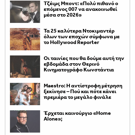
Τζέιμς Μποντ: «Πολύ πιθανό ο
επόμενος 007 να ανακοινωθεί
μέσα στο 2026»
Τα 25 καλύτερα Ντοκιμαντέρ
όλων των εποχών σύμφωνα με
το Hollywood Reporter
Οι ταινίες που θα δούμε αυτή την
εβδομάδα στον Θερινό
Κινηματογράφο Κωνστάντια
Maestro: Η αντίστροφη μέτρηση
ξεκίνησε – Πού και πότε κάνει
πρεμιέρα το μεγάλο φινάλε
Έρχεται καινούργιο «Home
Alone»;