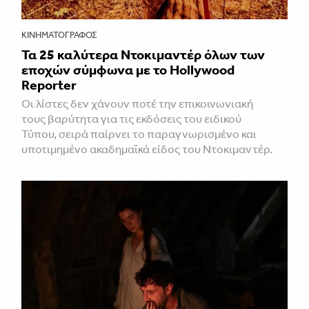
ΚΙΝΗΜΑΤΟΓΡΆΦΟΣ
Τα 25 καλύτερα Ντοκιμαντέρ όλων των
εποχών σύμφωνα με το Hollywood
Reporter
Οι λίστες δεν χάνουν ποτέ την επικοινωνιακή
τους βαρύτητα για τις εκδόσεις του ειδικού
Τύπου, σειρά παίρνει το παραγνωρισμένο και
υποτιμημένο ακαδημαϊκά είδος του Ντοκιμαντέρ.