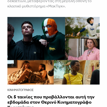
δεκαετιών, μεταφέροντας στη μεγάλη οθόνη το
κλασικό μυθιστόρημα «ΜακΤιγκ».
ΚΙΝΗΜΑΤΟΓΡΆΦΟΣ
Οι 5 ταινίες που προβάλλονται αυτή την
εβδομάδα στον Θερινό Κινηματογράφο