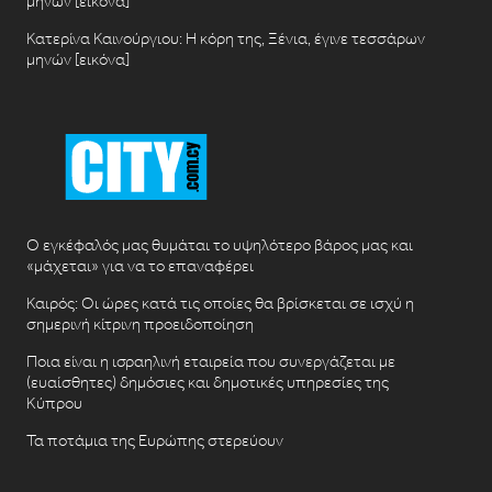
μηνών [εικόνα]
Κατερίνα Καινούργιου: Η κόρη της, Ξένια, έγινε τεσσάρων
μηνών [εικόνα]
Ο εγκέφαλός μας θυμάται το υψηλότερο βάρος μας και
«μάχεται» για να το επαναφέρει
Καιρός: Οι ώρες κατά τις οποίες θα βρίσκεται σε ισχύ η
σημερινή κίτρινη προειδοποίηση
Ποια είναι η ισραηλινή εταιρεία που συνεργάζεται με
(ευαίσθητες) δημόσιες και δημοτικές υπηρεσίες της
Κύπρου
Τα ποτάμια της Ευρώπης στερεύουν