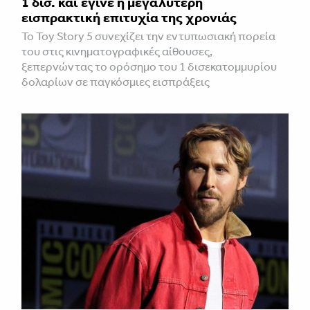
1 δισ. και έγινε η μεγαλύτερη
εισπρακτική επιτυχία της χρονιάς
Το Toy Story 5 συνεχίζει την εντυπωσιακή πορεία
του στις κινηματογραφικές αίθουσες,
ξεπερνώντας το ορόσημο του 1 δισεκατομμυρίου
δολαρίων σε παγκόσμιες εισπράξεις