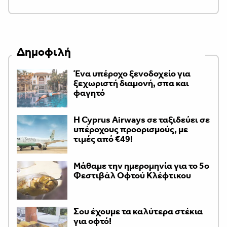
Δημοφιλή
Ένα υπέροχο ξενοδοχείο για
ξεχωριστή διαμονή, σπα και
φαγητό
H Cyprus Airways σε ταξιδεύει σε
υπέροχους προορισμούς, με
τιμές από €49!
Μάθαμε την ημερομηνία για το 5ο
Φεστιβάλ Οφτού Κλέφτικου
Σου έχουμε τα καλύτερα στέκια
για οφτό!