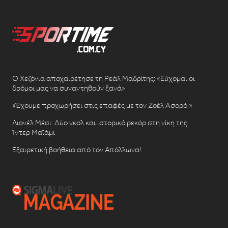
Ο Χεζόνια αποχαιρέτησε τη Ρεάλ Μαδρίτης: «Εύχομαι οι
δρόμοι μας να συναντηθούν ξανά»
«Έχουμε προχωρήσει στις επαφές με τον Ζοέλ Ασορό »
Λιονέλ Μέσι: Δύο γκολ και ιστορικό ρεκόρ στη νίκη της
Ίντερ Μαϊάμι
Εξαιρετική βοήθεια από τον Απόλλωνα!