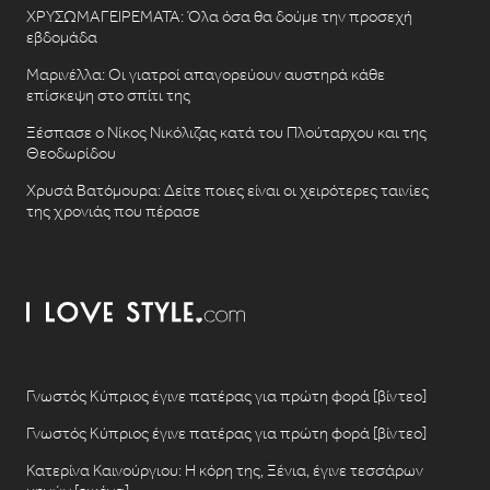
ΧΡΥΣΩΜΑΓΕΙΡΕΜΑΤΑ: Όλα όσα θα δούμε την προσεχή
εβδομάδα
Μαρινέλλα: Οι γιατροί απαγορεύουν αυστηρά κάθε
επίσκεψη στο σπίτι της
Ξέσπασε ο Νίκος Νικόλιζας κατά του Πλούταρχου και της
Θεοδωρίδου
Χρυσά Βατόμουρα: Δείτε ποιες είναι οι χειρότερες ταινίες
της χρονιάς που πέρασε
Γνωστός Κύπριος έγινε πατέρας για πρώτη φορά [βίντεο]
Γνωστός Κύπριος έγινε πατέρας για πρώτη φορά [βίντεο]
Κατερίνα Καινούργιου: Η κόρη της, Ξένια, έγινε τεσσάρων