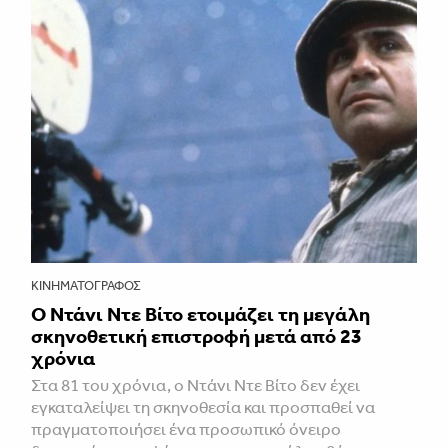
ΚΙΝΗΜΑΤΟΓΡΆΦΟΣ
Ο Ντάνι Ντε Βίτο ετοιμάζει τη μεγάλη
σκηνοθετική επιστροφή μετά από 23
χρόνια
Στα 81 του χρόνια, ο Ντάνι Ντε Βίτο δεν έχει
εγκαταλείψει τη σκηνοθεσία και προσπαθεί να
πραγματοποιήσει ένα προσωπικό όνειρο