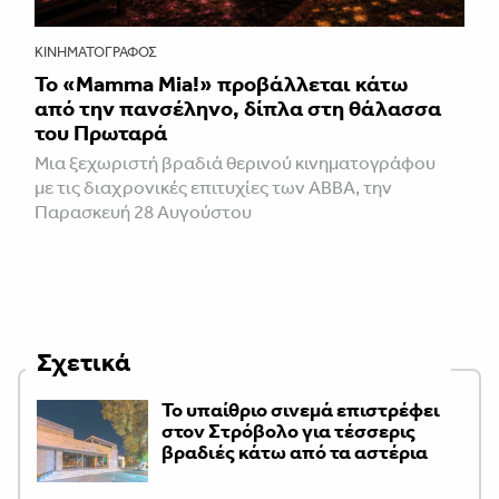
ΚΙΝΗΜΑΤΟΓΡΆΦΟΣ
Το «Mamma Mia!» προβάλλεται κάτω
από την πανσέληνο, δίπλα στη θάλασσα
του Πρωταρά
Μια ξεχωριστή βραδιά θερινού κινηματογράφου
με τις διαχρονικές επιτυχίες των ABBA, την
Παρασκευή 28 Αυγούστου
Σχετικά
Το υπαίθριο σινεμά επιστρέφει
στον Στρόβολο για τέσσερις
βραδιές κάτω από τα αστέρια