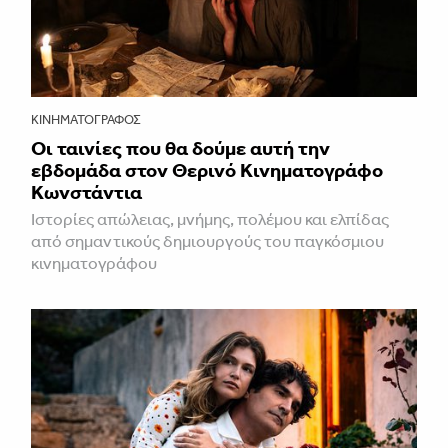
ΚΙΝΗΜΑΤΟΓΡΆΦΟΣ
Οι ταινίες που θα δούμε αυτή την
εβδομάδα στον Θερινό Κινηματογράφο
Κωνστάντια
Ιστορίες απώλειας, μνήμης, πολέμου και ελπίδας
από σημαντικούς δημιουργούς του παγκόσμιου
κινηματογράφου