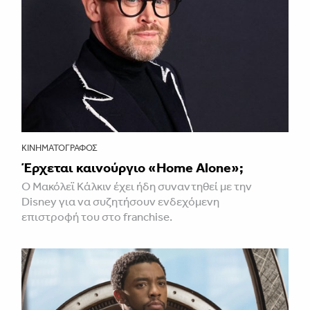
ΚΙΝΗΜΑΤΟΓΡΆΦΟΣ
Έρχεται καινούργιο «Home Alone»;
Ο Μακόλεϊ Κάλκιν έχει ήδη συναντηθεί με την
Disney για να συζητήσουν ενδεχόμενη
επιστροφή του στο franchise.