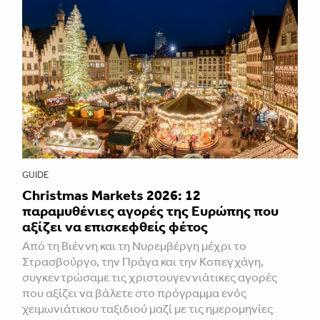
GUIDE
Christmas Markets 2026: 12
παραμυθένιες αγορές της Ευρώπης που
αξίζει να επισκεφθείς φέτος
Από τη Βιέννη και τη Νυρεμβέργη μέχρι το
Στρασβούργο, την Πράγα και την Κοπεγχάγη,
συγκεντρώσαμε τις χριστουγεννιάτικες αγορές
που αξίζει να βάλετε στο πρόγραμμα ενός
χειμωνιάτικου ταξιδιού μαζί με τις ημερομηνίες