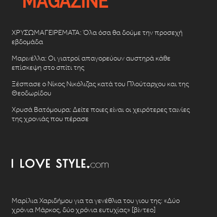
ΧΡΥΣΩΜΑΓΕΙΡΕΜΑΤΑ: Όλα όσα θα δούμε την προσεχή
εβδομάδα
Μαρινέλλα: Οι γιατροί απαγορεύουν αυστηρά κάθε
επίσκεψη στο σπίτι της
Ξέσπασε ο Νίκος Νικόλιζας κατά του Πλούταρχου και της
Θεοδωρίδου
Χρυσά Βατόμουρα: Δείτε ποιες είναι οι χειρότερες ταινίες
της χρονιάς που πέρασε
Μαρίλια Χαριδήμου για τα γενέθλια του γιου της: «Δύο
χρόνια Μάρκος, δύο χρόνια ευτυχίας» [βίντεο]