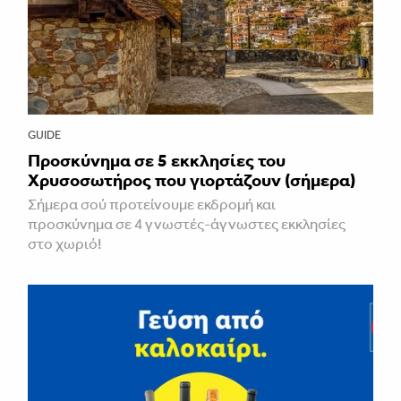
GUIDE
Προσκύνημα σε 5 εκκλησίες του
Χρυσοσωτήρος που γιορτάζουν (σήμερα)
Σήμερα σού προτείνουμε εκδρομή και
προσκύνημα σε 4 γνωστές-άγνωστες εκκλησίες
στο χωριό!