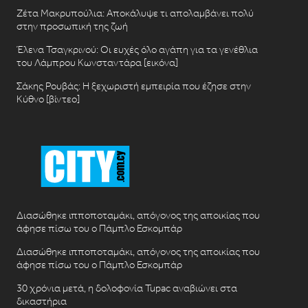
Ζέτα Μακρυπούλια: Αποκάλυψε τι απολαμβάνει πολύ
στην προσωπική της ζωή
Έλενα Τσαγκρινού: Οι ευχές όλο αγάπη για τα γενέθλια
του Λάμπρου Κωνσταντάρα [εικόνα]
Σάκης Ρουβάς: Η ξεχωριστή εμπειρία που έζησε στην
Κύθνο [βίντεο]
Διασώθηκε ιπποποταμάκι, απόγονος της αποικίας που
άφησε πίσω του ο Πάμπλο Εσκομπάρ
Διασώθηκε ιπποποταμάκι, απόγονος της αποικίας που
άφησε πίσω του ο Πάμπλο Εσκομπάρ
30 χρόνια μετά, η δολοφονία Tupac αναβιώνει στα
δικαστήρια