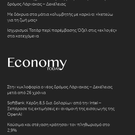
δρόμος Λάρνακας – Δεκέλειας
Με δάκρυα στα μάτια κολυμβητής με καρκίνο: «Ικετεύω
για τη ζωή μας»
Ισχυρισμοί Τατάρ περί παρέμβασης Όζελ στις «εκλογές»
στα κατεχόμενα
Στην κυκλοφορία ο νέος δρόμος Λάρνακας – Δεκέλειας
μετά από 26 χρόνια
SoftBank: Κέρδη 8,5 δισ. δολαρίων από την Intel –
Ξεπέρασε τις εκτιμήσεις εν αναμονή της εισαγωγής της
OpenAI
Καύσιμα και στέγαση κράτησαν τον πληθωρισμό στο
2,9%