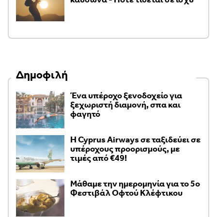
Δημοφιλή
Ένα υπέροχο ξενοδοχείο για
ξεχωριστή διαμονή, σπα και
φαγητό
H Cyprus Airways σε ταξιδεύει σε
υπέροχους προορισμούς, με
τιμές από €49!
Μάθαμε την ημερομηνία για το 5ο
Φεστιβάλ Οφτού Κλέφτικου