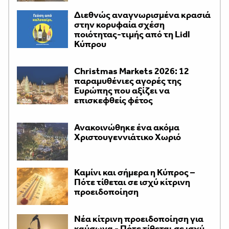
Διεθνώς αναγνωρισμένα κρασιά
στην κορυφαία σχέση
ποιότητας-τιμής από τη Lidl
Κύπρου
Christmas Markets 2026: 12
παραμυθένιες αγορές της
Ευρώπης που αξίζει να
επισκεφθείς φέτος
Ανακοινώθηκε ένα ακόμα
Χριστουγεννιάτικο Χωριό
Καμίνι και σήμερα η Κύπρος –
Πότε τίθεται σε ισχύ κίτρινη
προειδοποίηση
Νέα κίτρινη προειδοποίηση για
καύσωνα - Πότε τίθεται σε ισχύ