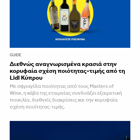
GUIDE
Διεθνώς αναγνωρισμένα κρασιά στην
κορυφαία σχέση ποιότητας-τιμής από τη
Lidl Κύπρου
Με σφραγίδα ποιότητας από τους Masters of
Wine, η κάβα της εταιρείας συνδυάζει εξαιρετική
ποικιλία, διεθνείς διακρίσεις και την κορυφαία
σχέση ποιότητας-τιμής.