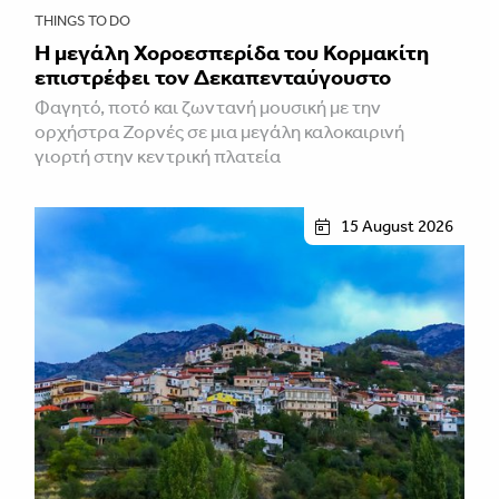
THINGS TO DO
Η μεγάλη Χοροεσπερίδα του Κορμακίτη
επιστρέφει τον Δεκαπενταύγουστο
Φαγητό, ποτό και ζωντανή μουσική με την
ορχήστρα Ζορνές σε μια μεγάλη καλοκαιρινή
γιορτή στην κεντρική πλατεία
15 August 2026