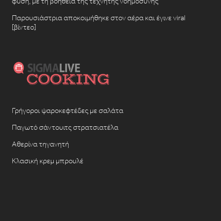
φύση, με τη βοήθεια της τεχνητής νοημοσύνης
Παρουσιάστρια αποκοιμήθηκε στον αέρα και έγινε viral
[βίντεο]
Γρήγοροι ψαροκεφτέδες με σαλάτα
Παγωτό σάντουιτς στρατσιατέλα
Αθερίνα τηγανητή
Κλασική κρεμ μπρουλέ