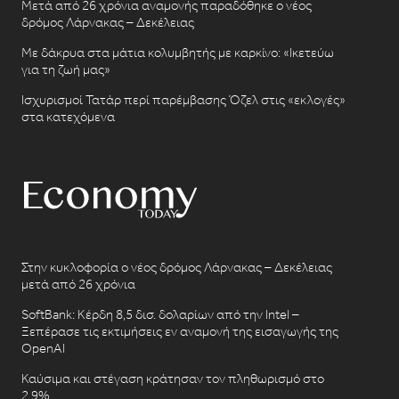
Μετά από 26 χρόνια αναμονής παραδόθηκε ο νέος
δρόμος Λάρνακας – Δεκέλειας
Με δάκρυα στα μάτια κολυμβητής με καρκίνο: «Ικετεύω
για τη ζωή μας»
Ισχυρισμοί Τατάρ περί παρέμβασης Όζελ στις «εκλογές»
στα κατεχόμενα
Στην κυκλοφορία ο νέος δρόμος Λάρνακας – Δεκέλειας
μετά από 26 χρόνια
SoftBank: Κέρδη 8,5 δισ. δολαρίων από την Intel –
Ξεπέρασε τις εκτιμήσεις εν αναμονή της εισαγωγής της
OpenAI
Καύσιμα και στέγαση κράτησαν τον πληθωρισμό στο
2,9%