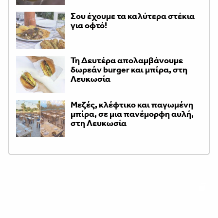
Σου έχουμε τα καλύτερα στέκια
για οφτό!
Τη Δευτέρα απολαμβάνουμε
δωρεάν burger και μπίρα, στη
Λευκωσία
Μεζές, κλέφτικο και παγωμένη
μπίρα, σε μια πανέμορφη αυλή,
στη Λευκωσία