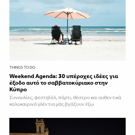
THINGS TO DO
Weekend Agenda: 30 υπέροχες ιδέες για
έξοδο αυτό το σαββατοκύριακο στην
Κύπρο
Συναυλίες, φεστιβάλ, πάρτι, θέατρο και αυθεντικά
καλοκαιρινά γλέντια μάς βγάζουν έξω