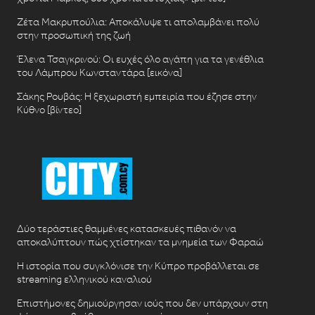
Ζέτα Μακρυπούλια: Αποκάλυψε τι απολαμβάνει πολύ
στην προσωπική της ζωή
Έλενα Τσαγκρινού: Οι ευχές όλο αγάπη για τα γενέθλια
του Λάμπρου Κωνσταντάρα [εικόνα]
Σάκης Ρουβάς: Η ξεχωριστή εμπειρία που έζησε στην
Κύθνο [βίντεο]
Δύο τεράστιες θαμμένες κατασκευές πιθανόν να
αποκαλύπτουν πώς χτίστηκαν τα μνημεία των Φαραώ
Η ιστορία που συγκλόνισε την Κύπρο προβάλλεται σε
streaming ελληνικού καναλιού
Επιστήμονες δημιούργησαν ιούς που δεν υπάρχουν στη