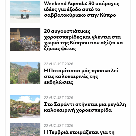
Weekend Agenda: 30 υπέροχες
ιδέες για έξοδο αυτό το
σαββατοκύριακο στην Κύπρο
20 αυγουστιάτικες
χοροεσπερίδες και γλέντια στα
χωριά της Κύπρου που αξίζει να
ζήσεις φέτος
22 AUGUST 2026
Η Ποταμίτισσα μάς προσκαλεί
στις καλοκαιρινές της
εκδηλώσεις
22 AUGUST 2026
Στο Σαράντι στήνεται μια μεγάλη
καλοκαιρινή χοροεσπερίδα
22 AUGUST 2026
Η Τεμβριά ετοιμάζεται για τη