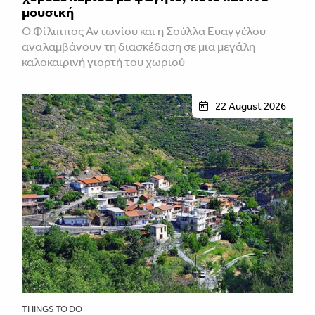
μουσική
Ο Φίλιππος Αντωνίου και η Σούλλα Ευαγγέλου
αναλαμβάνουν τη διασκέδαση σε μια μεγάλη
καλοκαιρινή γιορτή του χωριού
22 August 2026
THINGS TO DO