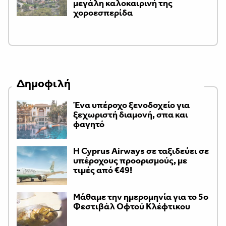
μεγάλη καλοκαιρινή της
χοροεσπερίδα
Δημοφιλή
Ένα υπέροχο ξενοδοχείο για
ξεχωριστή διαμονή, σπα και
φαγητό
H Cyprus Airways σε ταξιδεύει σε
υπέροχους προορισμούς, με
τιμές από €49!
Μάθαμε την ημερομηνία για το 5ο
Φεστιβάλ Οφτού Κλέφτικου