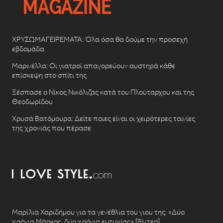
ΧΡΥΣΩΜΑΓΕΙΡΕΜΑΤΑ: Όλα όσα θα δούμε την προσεχή
εβδομάδα
Μαρινέλλα: Οι γιατροί απαγορεύουν αυστηρά κάθε
επίσκεψη στο σπίτι της
Ξέσπασε ο Νίκος Νικόλιζας κατά του Πλούταρχου και της
Θεοδωρίδου
Χρυσά Βατόμουρα: Δείτε ποιες είναι οι χειρότερες ταινίες
της χρονιάς που πέρασε
Μαρίλια Χαριδήμου για τα γενέθλια του γιου της: «Δύο
χρόνια Μάρκος, δύο χρόνια ευτυχίας» [βίντεο]