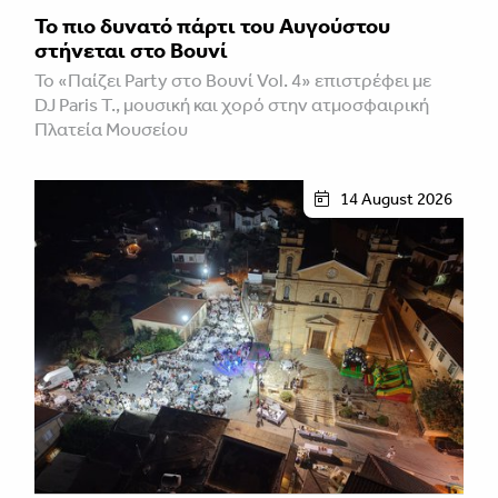
Το πιο δυνατό πάρτι του Αυγούστου
στήνεται στο Βουνί
Το «Παίζει Party στο Βουνί Vol. 4» επιστρέφει με
DJ Paris T., μουσική και χορό στην ατμοσφαιρική
Πλατεία Μουσείου
14 August 2026