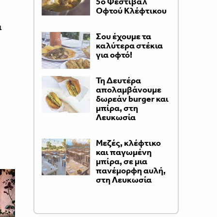
5ο Φεστιβάλ
Οφτού Κλέφτικου
α
Σου έχουμε τα
καλύτερα στέκια
για οφτό!
Τη Δευτέρα
απολαμβάνουμε
δωρεάν burger και
μπίρα, στη
Λευκωσία
Μεζές, κλέφτικο
και παγωμένη
μπίρα, σε μια
πανέμορφη αυλή,
στη Λευκωσία