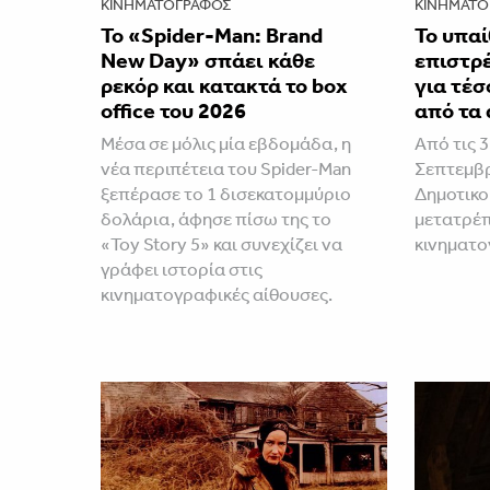
ΚΙΝΗΜΑΤΟΓΡΆΦΟΣ
ΚΙΝΗΜΑΤΟ
Το «Spider-Man: Brand
Το υπαί
New Day» σπάει κάθε
επιστρ
ρεκόρ και κατακτά το box
για τέσ
office του 2026
από τα 
Μέσα σε μόλις μία εβδομάδα, η
Από τις 3
νέα περιπέτεια του Spider-Man
Σεπτεμβρ
ξεπέρασε το 1 δισεκατομμύριο
Δημοτικ
δολάρια, άφησε πίσω της το
μετατρέπ
«Toy Story 5» και συνεχίζει να
κινηματ
γράφει ιστορία στις
κινηματογραφικές αίθουσες.