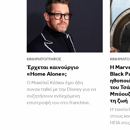
ΚΙΝΗΜΑΤΟΓΡΆΦΟΣ
ΚΙΝΗΜΑΤΟ
Έρχεται καινούργιο
Η Marve
«Home Alone»;
Black P
ηθοποιό
Ο Μακόλεϊ Κάλκιν έχει ήδη
του Τσ
συναντηθεί με την Disney για να
Μπόουζ
συζητήσουν ενδεχόμενη
τη ζωή
επιστροφή του στο franchise.
Η ταινία 
στους κι
ΗΠΑ στις