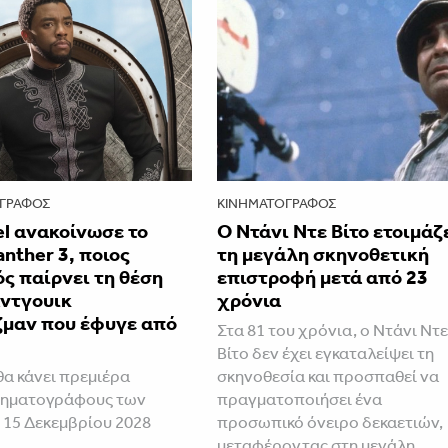
ΓΡΆΦΟΣ
ΚΙΝΗΜΑΤΟΓΡΆΦΟΣ
l ανακοίνωσε το
Ο Ντάνι Ντε Βίτο ετοιμάζ
anther 3, ποιος
τη μεγάλη σκηνοθετική
ς παίρνει τη θέση
επιστροφή μετά από 23
άντγουικ
χρόνια
μαν που έφυγε από
Στα 81 του χρόνια, ο Ντάνι Ντ
Βίτο δεν έχει εγκαταλείψει τη
θα κάνει πρεμιέρα
σκηνοθεσία και προσπαθεί να
νηματογράφους των
πραγματοποιήσει ένα
 15 Δεκεμβρίου 2028
προσωπικό όνειρο δεκαετιών,
μεταφέροντας στη μεγάλη