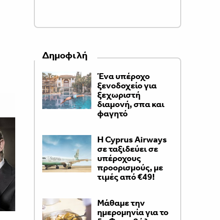
Δημοφιλή
Ένα υπέροχο
ξενοδοχείο για
ξεχωριστή
διαμονή, σπα και
φαγητό
H Cyprus Airways
σε ταξιδεύει σε
υπέροχους
προορισμούς, με
τιμές από €49!
Μάθαμε την
ημερομηνία για το