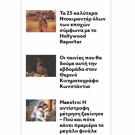
Τα 25 καλύτερα
Ντοκιμαντέρ όλων
των εποχών
σύμφωνα με το
Hollywood
Reporter
Οι ταινίες που θα
δούμε αυτή την
εβδομάδα στον
Θερινό
Κινηματογράφο
Κωνστάντια
Maestro: Η
αντίστροφη
μέτρηση ξεκίνησε
– Πού και πότε
κάνει πρεμιέρα το
μεγάλο φινάλε