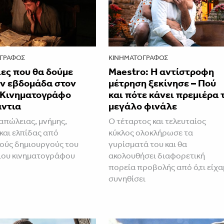
ΓΡΆΦΟΣ
ΚΙΝΗΜΑΤΟΓΡΆΦΟΣ
ίες που θα δούμε
Maestro: Η αντίστροφη
ην εβδομάδα στον
μέτρηση ξεκίνησε – Πού
 Κινηματογράφο
και πότε κάνει πρεμιέρα 
ντια
μεγάλο φινάλε
 απώλειας, μνήμης,
Ο τέταρτος και τελευταίος
και ελπίδας από
κύκλος ολοκλήρωσε τα
ούς δημιουργούς του
γυρίσματά του και θα
ιου κινηματογράφου
ακολουθήσει διαφορετική
πορεία προβολής από ό,τι είχα
συνηθίσει