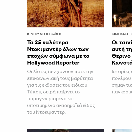
ΚΙΝΗΜΑΤΟΓΡΆΦΟΣ
ΚΙΝΗΜΑΤΟ
Τα 25 καλύτερα
Οι ταιν
Ντοκιμαντέρ όλων των
αυτή τ
εποχών σύμφωνα με το
Θερινό
Hollywood Reporter
Κωνστά
Οι λίστες δεν χάνουν ποτέ την
Ιστορίες
επικοινωνιακή τους βαρύτητα
πολέμου 
για τις εκδόσεις του ειδικού
σημαντικ
Τύπου, σειρά παίρνει το
παγκόσμ
παραγνωρισμένο και
υποτιμημένο ακαδημαϊκά είδος
του Ντοκιμαντέρ.