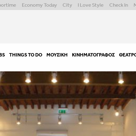
portime
Economy Today
City
I Love Style
Check In
BS
THINGS TO DO
ΜΟΥΣΙΚΉ
ΚΙΝΗΜΑΤΟΓΡΆΦΟΣ
ΘΈΑΤΡ