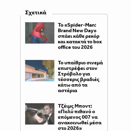
Σχετικά
Το «Spider-Man:
Brand New Day»
σπάει κάθε ρεκόρ
και κατακτά το box
office του 2026
Το υπαίθριο σινεμά
επιστρέφει στον
Στρόβολο για
τέσσερις βραδιές
κάτω από τα
αστέρια
Τζέιμς Μποντ:
«Πολύ πιθανό ο
επόμενος 007 να
ανακοινωθεί μέσα
στο 2026»