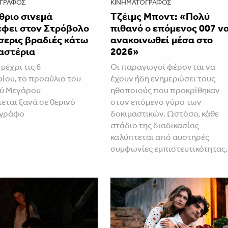
ΓΡΆΦΟΣ
ΚΙΝΗΜΑΤΟΓΡΆΦΟΣ
θριο σινεμά
Τζέιμς Μποντ: «Πολύ
έφει στον Στρόβολο
πιθανό ο επόμενος 007 ν
σερις βραδιές κάτω
ανακοινωθεί μέσα στο
αστέρια
2026»
 μέχρι τις 6
Οι παραγωγοί φέρονται να
ίου, το προαύλιο του
έχουν ήδη ενημερώσει τους
ού Μεγάρου
ηθοποιούς που προκρίθηκαν
εται ξανά σε θερινό
στον επόμενο γύρο των
ογράφο
δοκιμαστικών. Ωστόσο, κάθε
στάδιο της διαδικασίας
καλύπτεται από αυστηρές
συμφωνίες εμπιστευτικότητας.