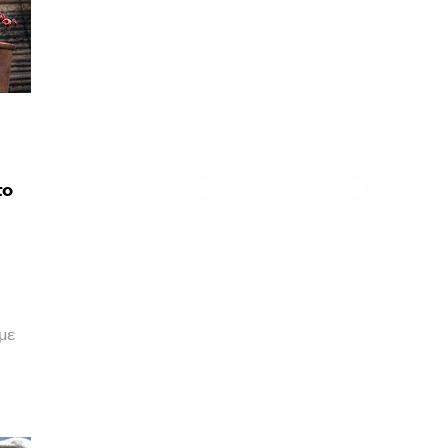
το
με