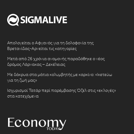
Απολογείται ο Αφγανός για τη δολοφονία της
Βρετανίδας-Αρνείται τις κατηγορίες
Μετά από 26 χρόνια αναμονής παραδόθηκε ο νέος
δρόμος Λάρνακας – Δεκέλειας
Με δάκρυα στα μάτια κολυμβητής με καρκίνο: «Ικετεύω
για τη ζωή μας»
Ισχυρισμοί Τατάρ περί παρέμβασης Όζελ στις «εκλογές»
στα κατεχόμενα