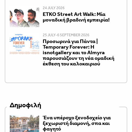
24 JULY 2026
ETKO Street Art Walk: Μία
μοναδική βραδινή εμπειρία!
25 JULY-6 SEPTEMBER 2026
Προσωρινά για Πάντα |
Temporary Forever: Η
isnotgallery και το Almyra
παρουσιάζουν τη νέα ομαδική
έκθεση του καλοκαιριού
Δημοφιλή
Ένα υπέροχο ξενοδοχείο για
ξεχωριστή διαμονή, σπα και
φαγητό