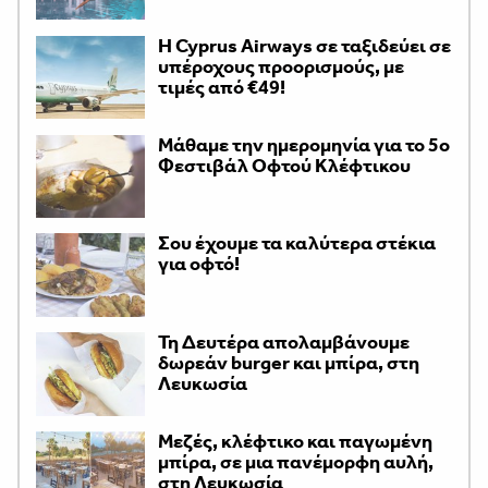
H Cyprus Airways σε ταξιδεύει σε
υπέροχους προορισμούς, με
τιμές από €49!
Μάθαμε την ημερομηνία για το 5ο
Φεστιβάλ Οφτού Κλέφτικου
Σου έχουμε τα καλύτερα στέκια
για οφτό!
Τη Δευτέρα απολαμβάνουμε
δωρεάν burger και μπίρα, στη
Λευκωσία
Μεζές, κλέφτικο και παγωμένη
μπίρα, σε μια πανέμορφη αυλή,
στη Λευκωσία