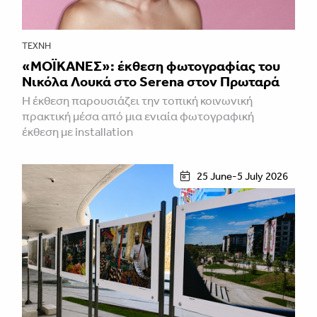
ΤΈΧΝΗ
«ΜΟΪΚΑΝΕΣ»: έκθεση φωτογραφίας του
Νικόλα Λουκά στο Serena στον Πρωταρά
H έκθεση παρουσιάζει την τοπική κοινωνική
πρακτική μέσα από μια ενιαία φωτογραφική
έκθεση με installation
25 June-5 July 2026