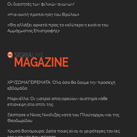
Οι διαιτητές των φιλικών αγώνων!
«Η ανοικτή προπόνηση του Θρύλου»
«Θα αλλάξει αρκετά προς το καλύτερο η εικόνα του
Αμμόχωστος Επιστροφής»
ΧΡΥΣΩΜΑΓΕΙΡΕΜΑΤΑ: Όλα όσα θα δούμε την προσεχή
εβδομάδα
Μαρινέλλα: Οι γιατροί απαγορεύουν αυστηρά κάθε
επίσκεψη στο σπίτι της
Ξέσπασε ο Νίκος Νικόλιζας κατά του Πλούταρχου και της
Θεοδωρίδου
Χρυσά Βατόμουρα: Δείτε ποιες είναι οι χειρότερες ταινίες
της χρονιάς που πέρασε