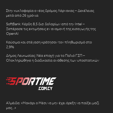
Στην κυκλοφορία ο νέος δρόμος Λάρνακας – Δεκέλειας
μετά από 26 χρόνια
SoftBank: Κέρδη 8,5 δισ. δολαρίων από την Intel –
Ξεπέρασε τις εκτιμήσεις εν αναμονή της εισαγωγής της
OpenAI
Καύσιμα και στέγαση κράτησαν τον πληθωρισμό στο
2,9%
Δήμος Λευκωσίας: Νέα εποχή για το Παλιό ΓΣΠ –
Ολοκληρώθηκε η διαδικασία ανάθεσης των υποστατικών
Αλμέιδα: «Μακάρι ο Μέσι να μην έχει όρεξη να παίξει μαζί
μας…»