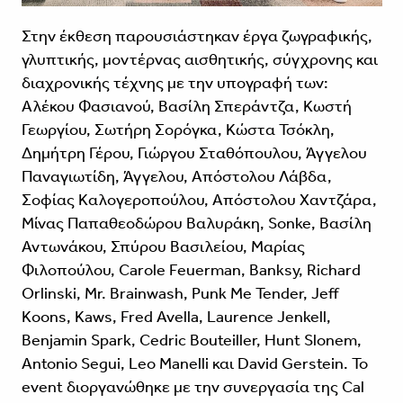
Στην έκθεση παρουσιάστηκαν έργα ζωγραφικής,
γλυπτικής, μοντέρνας αισθητικής, σύγχρονης και
διαχρονικής τέχνης με την υπογραφή των:
Αλέκου Φασιανού, Βασίλη Σπεράντζα, Κωστή
Γεωργίου, Σωτήρη Σορόγκα, Κώστα Τσόκλη,
Δημήτρη Γέρου, Γιώργου Σταθόπουλου, Άγγελου
Παναγιωτίδη, Άγγελου, Απόστολου Λάβδα,
Σοφίας Καλογεροπούλου, Απόστολου Χαντζάρα,
Μίνας Παπαθεοδώρου Βαλυράκη, Sonke, Βασίλη
Αντωνάκου, Σπύρου Βασιλείου, Μαρίας
Φιλοπούλου, Carole Feuerman, Banksy, Richard
Orlinski, Mr. Brainwash, Punk Me Tender, Jeff
Koons, Kaws, Fred Avella, Laurence Jenkell,
Benjamin Spark, Cedric Bouteiller, Hunt Slonem,
Antonio Segui, Leo Manelli και David Gerstein. To
event διοργανώθηκε με την συνεργασία της Cal