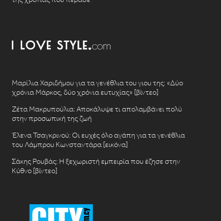
Μαρίλια Χαριδήμου για τα γενέθλια του γιου της: «Δύο
χρόνια Μάρκος, δύο χρόνια ευτυχίας» [βίντεο]
Ζέτα Μακρυπούλια: Αποκάλυψε τι απολαμβάνει πολύ
στην προσωπική της ζωή
Έλενα Τσαγκρινού: Οι ευχές όλο αγάπη για τα γενέθλια
του Λάμπρου Κωνσταντάρα [εικόνα]
Σάκης Ρουβάς: Η ξεχωριστή εμπειρία που έζησε στην
Κύθνο [βίντεο]