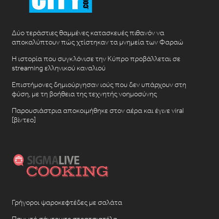
Δύο τεράστιες θαμμένες κατασκευές πιθανόν να
αποκαλύπτουν πώς χτίστηκαν τα μνημεία των Φαραώ
Η ιστορία που συγκλόνισε την Κύπρο προβάλλεται σε
streaming ελληνικού καναλιού
Επιστήμονες δημιούργησαν ιούς που δεν υπάρχουν στη
φύση, με τη βοήθεια της τεχνητής νοημοσύνης
Παρουσιάστρια αποκοιμήθηκε στον αέρα και έγινε viral
[βίντεο]
Γρήγοροι ψαροκεφτέδες με σαλάτα
Παγωτό σάντουιτς στρατσιατέλα