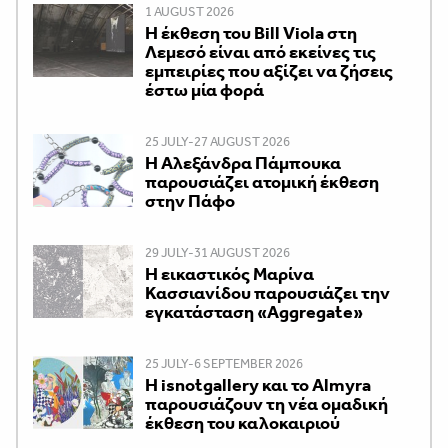
1 AUGUST 2026
Η έκθεση του Bill Viola στη
Λεμεσό είναι από εκείνες τις
εμπειρίες που αξίζει να ζήσεις
έστω μία φορά
25 JULY-27 AUGUST 2026
Η Αλεξάνδρα Πάμπουκα
παρουσιάζει ατομική έκθεση
στην Πάφο
29 JULY-31 AUGUST 2026
Η εικαστικός Μαρίνα
Κασσιανίδου παρουσιάζει την
εγκατάσταση «Aggregate»
25 JULY-6 SEPTEMBER 2026
Η isnotgallery και το Almyra
παρουσιάζουν τη νέα ομαδική
έκθεση του καλοκαιριού