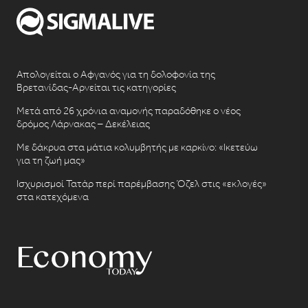
Απολογείται ο Αφγανός για τη δολοφονία της
Βρετανίδας-Αρνείται τις κατηγορίες
Μετά από 26 χρόνια αναμονής παραδόθηκε ο νέος
δρόμος Λάρνακας – Δεκέλειας
Με δάκρυα στα μάτια κολυμβητής με καρκίνο: «Ικετεύω
για τη ζωή μας»
Ισχυρισμοί Τατάρ περί παρέμβασης Όζελ στις «εκλογές»
στα κατεχόμενα