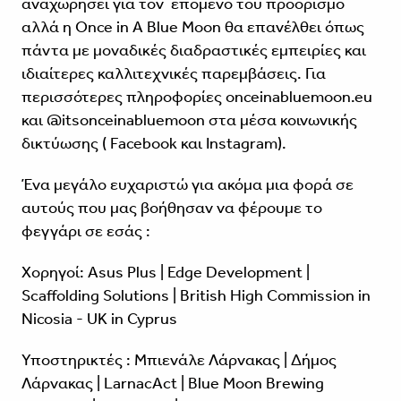
αναχωρήσει για τον επόμενο του προορισμό
αλλά η Once in A Blue Moon θα επανέλθει όπως
πάντα με μοναδικές διαδραστικές εμπειρίες και
ιδιαίτερες καλλιτεχνικές παρεμβάσεις. Για
περισσότερες πληροφορίες
onceinabluemoon.eu
και @itsonceinabluemoon στα μέσα κοινωνικής
δικτύωσης ( Facebook και Instagram).
Ένα μεγάλο ευχαριστώ για ακόμα μια φορά σε
αυτούς που μας βοήθησαν να φέρουμε το
φεγγάρι σε εσάς :
Χορηγοί: Asus Plus | Edge Development |
Scaffolding Solutions | British High Commission in
Nicosia - UK in Cyprus
Υποστηρικτές : Μπιενάλε Λάρνακας | Δήμος
Λάρνακας | LarnacAct | Blue Moon Brewing