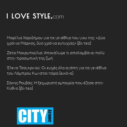
Μαρίλια Χαριδήμου για τα γενέθλια του γιου της: «Δύο
χρόνια Μάρκος, δύο χρόνια ευτυχίας» [βίντεο]
Ζέτα Μακρυπούλια: Αποκάλυψε τι απολαμβάνει πολύ
στην προσωπική της ζωή
Έλενα Τσαγκρινού: Οι ευχές όλο αγάπη για τα γενέθλια
του Λάμπρου Κωνσταντάρα [εικόνα]
Σάκης Ρουβάς: Η ξεχωριστή εμπειρία που έζησε στην
Κύθνο [βίντεο]