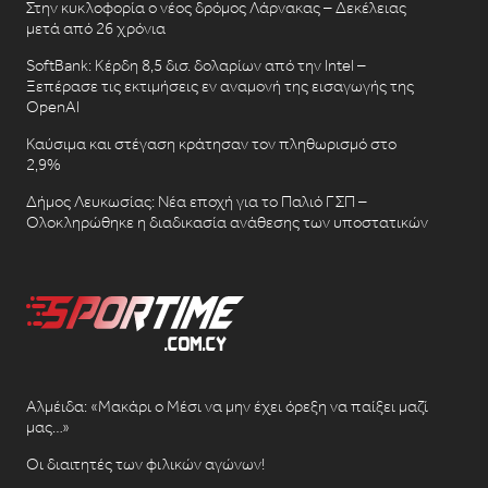
Στην κυκλοφορία ο νέος δρόμος Λάρνακας – Δεκέλειας
μετά από 26 χρόνια
SoftBank: Κέρδη 8,5 δισ. δολαρίων από την Intel –
Ξεπέρασε τις εκτιμήσεις εν αναμονή της εισαγωγής της
OpenAI
Καύσιμα και στέγαση κράτησαν τον πληθωρισμό στο
2,9%
Δήμος Λευκωσίας: Νέα εποχή για το Παλιό ΓΣΠ –
Ολοκληρώθηκε η διαδικασία ανάθεσης των υποστατικών
Αλμέιδα: «Μακάρι ο Μέσι να μην έχει όρεξη να παίξει μαζί
μας…»
Οι διαιτητές των φιλικών αγώνων!