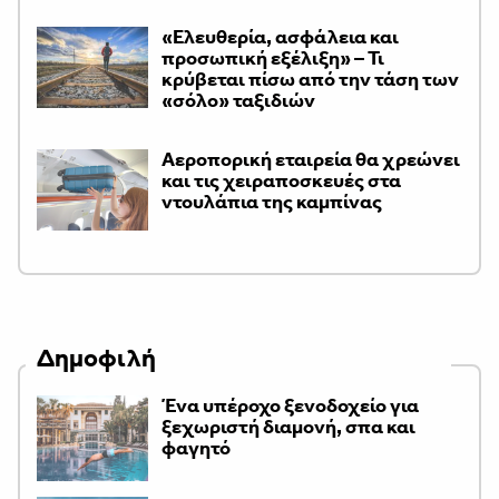
«Ελευθερία, ασφάλεια και
προσωπική εξέλιξη» – Τι
κρύβεται πίσω από την τάση των
«σόλο» ταξιδιών
Αεροπορική εταιρεία θα χρεώνει
και τις χειραποσκευές στα
ντουλάπια της καμπίνας
Δημοφιλή
Ένα υπέροχο ξενοδοχείο για
ξεχωριστή διαμονή, σπα και
φαγητό