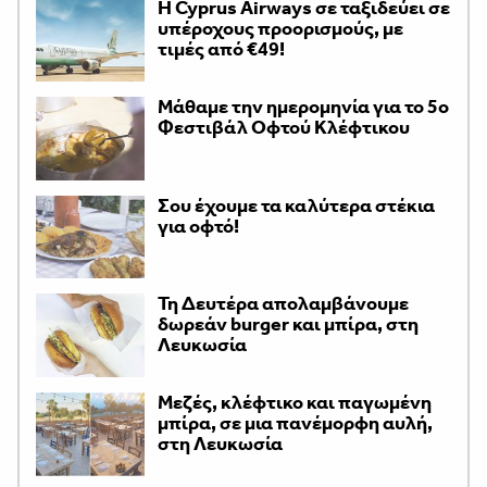
H Cyprus Airways σε ταξιδεύει σε
υπέροχους προορισμούς, με
τιμές από €49!
Μάθαμε την ημερομηνία για το 5ο
Φεστιβάλ Οφτού Κλέφτικου
Σου έχουμε τα καλύτερα στέκια
για οφτό!
Τη Δευτέρα απολαμβάνουμε
δωρεάν burger και μπίρα, στη
Λευκωσία
Μεζές, κλέφτικο και παγωμένη
μπίρα, σε μια πανέμορφη αυλή,
στη Λευκωσία