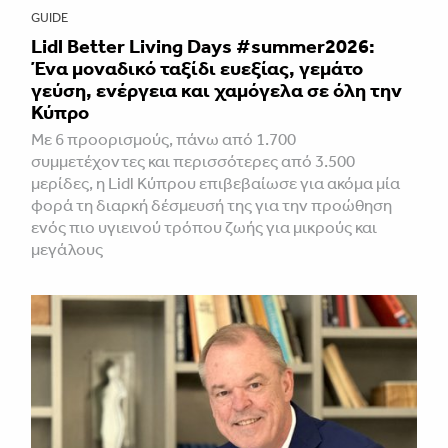
GUIDE
Lidl Better Living Days #summer2026:
Ένα μοναδικό ταξίδι ευεξίας, γεμάτο
γεύση, ενέργεια και χαμόγελα σε όλη την
Κύπρο
Με 6 προορισμούς, πάνω από 1.700
συμμετέχοντες και περισσότερες από 3.500
μερίδες, η Lidl Κύπρου επιβεβαίωσε για ακόμα μία
φορά τη διαρκή δέσμευσή της για την προώθηση
ενός πιο υγιεινού τρόπου ζωής για μικρούς και
μεγάλους