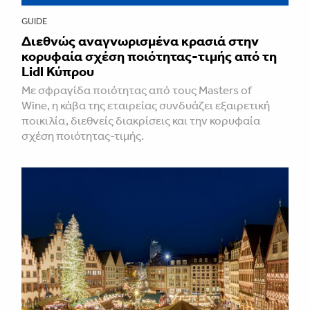
GUIDE
Διεθνώς αναγνωρισμένα κρασιά στην
κορυφαία σχέση ποιότητας-τιμής από τη
Lidl Κύπρου
Με σφραγίδα ποιότητας από τους Masters of
Wine, η κάβα της εταιρείας συνδυάζει εξαιρετική
ποικιλία, διεθνείς διακρίσεις και την κορυφαία
σχέση ποιότητας-τιμής.