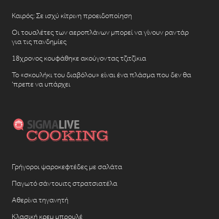
Καιρός: Σε ισχύ κίτρινη προειδοποίηση
Οι τουαλέτες των αεροπλάνων μπορεί να γίνουν ραντάρ
για τις πανδημίες
18χρονος κουφάθηκε ακούγοντας τζιτζίκια
Το «σκουλήκι του διαβόλου» είναι ένα πλάσμα που δεν θα
‘πρεπε να υπάρχει
Γρήγοροι ψαροκεφτέδες με σαλάτα
Παγωτό σάντουιτς στρατσιατέλα
Αθερίνα τηγανητή
Κλασική κρεμ μπρουλέ