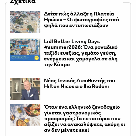
Σχετικά
Δείτε πώς άλλαξε η Πλατεία
Ηρώων – Οι φωτογραφίες από
ψηλά που εντυπωσιάζουν
Lidl Better Living Days
#summer2026: Ένα μοναδικό
ταξίδι ευεξίας, γεμάτο γεύση,
ενέργεια και χαμόγελα σε όλη
την Κύπρο
Νέος Γενικός Διευθυντής του
Hilton Nicosia ο Ilio Rodoni
Όταν ένα ελληνικό ξενοδοχείο
γίνεται γαστρονομικός
προορισμός: Τα εστιατόρια που
αξίζει να ανακαλύψετε, ακόμη κι
αν δεν μένετε εκεί