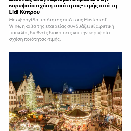
κορυφαία σχέση ποιότητας-τιμής από τη
Lidl Κύπρου
Με σφραγίδα ποιότητας από τους Masters of
Wine, η κάβα της εταιρείας συνδυάζει εξαιρετική
ποικιλία, διεθνείς διακρίσεις και την κορυφαία
σχέση ποιότητας-τιμής.