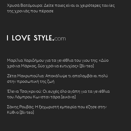
Χρυσά Βατόμουρα: Δείτε ποιες είναι οι χειρότερες ταινίες
της χρονιάς που πέρασε
Μαρίλια Χαριδήμου για τα γενέθλια του γιου της: «Δύο
χρόνια Μάρκος, δύο χρόνια ευτυχίας» [βίντεο]
Ζέτα Μακρυπούλια: Αποκάλυψε τι απολαμβάνει πολύ
στην προσωπική της ζωή
Έλενα Τσαγκρινού: Οι ευχές όλο αγάπη για τα γενέθλια
του Λάμπρου Κωνσταντάρα [εικόνα]
Σάκης Ρουβάς: Η ξεχωριστή εμπειρία που έζησε στην
Κύθνο [βίντεο]