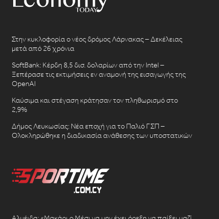
Στην κυκλοφορία ο νέος δρόμος Λάρνακας – Δεκέλειας
μετά από 26 χρόνια
SoftBank: Κέρδη 8,5 δισ. δολαρίων από την Intel –
Ξεπέρασε τις εκτιμήσεις εν αναμονή της εισαγωγής της
OpenAI
Καύσιμα και στέγαση κράτησαν τον πληθωρισμό στο
2,9%
Δήμος Λευκωσίας: Νέα εποχή για το Παλιό ΓΣΠ –
Ολοκληρώθηκε η διαδικασία ανάθεσης των υποστατικών
Αλμέιδα: «Μακάρι ο Μέσι να μην έχει όρεξη να παίξει μαζί