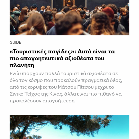
GUIDE
«Τουριστικές παγίδες»: Αυτά είναι τα
πιο απογοητευτικά αξιοθέατα του
πλανήτη
Ενώ υπάρχουν πολλά τουριστικά αξιοθέατα σε
όλο τον κόσμο που προκαλούν πραγματικά δέος,
από τις κορυφές του Μάτσου Πίτσου μέχρι το
Σινικό Τείχος της Κίνας, άλλα είναι πιο πιθανό να
προκαλέσουν απογοήτευση