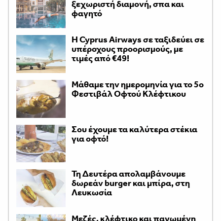
ξεχωριστή διαμονή, σπα και
φαγητό
H Cyprus Airways σε ταξιδεύει σε
υπέροχους προορισμούς, με
τιμές από €49!
Μάθαμε την ημερομηνία για το 5ο
Φεστιβάλ Οφτού Κλέφτικου
Σου έχουμε τα καλύτερα στέκια
για οφτό!
Τη Δευτέρα απολαμβάνουμε
δωρεάν burger και μπίρα, στη
Λευκωσία
Μεζές, κλέφτικο και παγωμένη