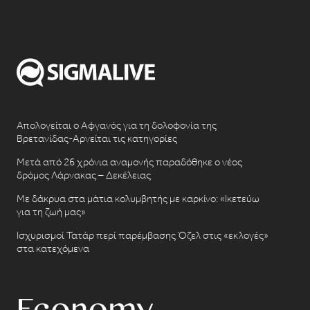
Απολογείται ο Αφγανός για τη δολοφονία της
Βρετανίδας-Αρνείται τις κατηγορίες
Μετά από 26 χρόνια αναμονής παραδόθηκε ο νέος
δρόμος Λάρνακας – Δεκέλειας
Με δάκρυα στα μάτια κολυμβητής με καρκίνο: «Ικετεύω
για τη ζωή μας»
Ισχυρισμοί Τατάρ περί παρέμβασης Όζελ στις «εκλογές»
στα κατεχόμενα