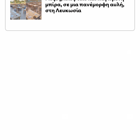
μπίρα, σε μια πανέμορφη αυλή,
στη Λευκωσία