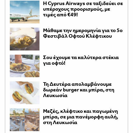
H Cyprus Airways σε ταξιδεύει σε
υπέροχους προορισμούς, με
τιμές από €49!
Μάθαμε την ημερομηνία για το 5ο
Φεστιβάλ Οφτού Κλέφτικου
Σου έχουμε τα καλύτερα στέκια
για οφτό!
Τη Δευτέρα απολαμβάνουμε
δωρεάν burger και μπίρα, στη
Λευκωσία
Μεζές, κλέφτικο και παγωμένη
μπίρα, σε μια πανέμορφη αυλή,
στη Λευκωσία