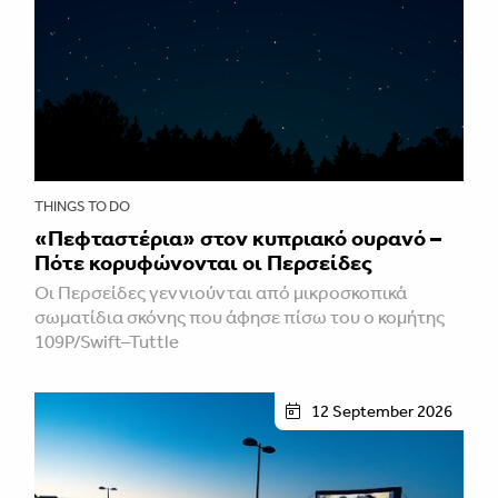
THINGS TO DO
«Πεφταστέρια» στον κυπριακό ουρανό –
Πότε κορυφώνονται οι Περσείδες
Οι Περσείδες γεννιούνται από μικροσκοπικά
σωματίδια σκόνης που άφησε πίσω του ο κομήτης
109P/Swift–Tuttle
12 September 2026