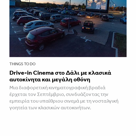
THINGS TO DO
Drive-in Cinema στο Δάλι με κλασικά
αυτοκίνητα και μεγάλη οθόνη
Μια διαφορετική κινηματογραφική βραδιά
έρχεται τον Σεπτέμβριο, συνδυάζοντας την
εμπειρία του υπαίθριου σινεμά με τη νοσταλγική
γοητεία των κλασικών αυτοκινήτων.