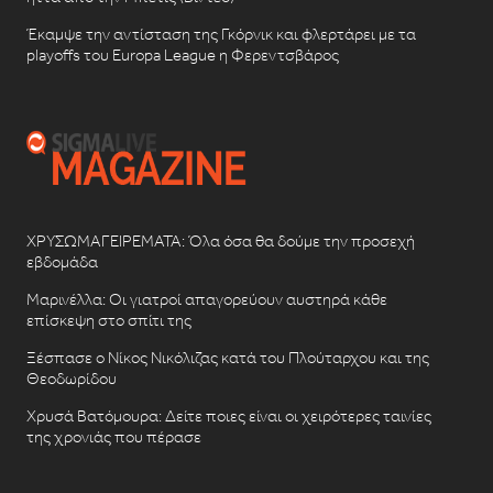
Έκαμψε την αντίσταση της Γκόρνικ και φλερτάρει με τα
playoffs του Europa League η Φερεντσβάρος
ΧΡΥΣΩΜΑΓΕΙΡΕΜΑΤΑ: Όλα όσα θα δούμε την προσεχή
εβδομάδα
Μαρινέλλα: Οι γιατροί απαγορεύουν αυστηρά κάθε
επίσκεψη στο σπίτι της
Ξέσπασε ο Νίκος Νικόλιζας κατά του Πλούταρχου και της
Θεοδωρίδου
Χρυσά Βατόμουρα: Δείτε ποιες είναι οι χειρότερες ταινίες
της χρονιάς που πέρασε