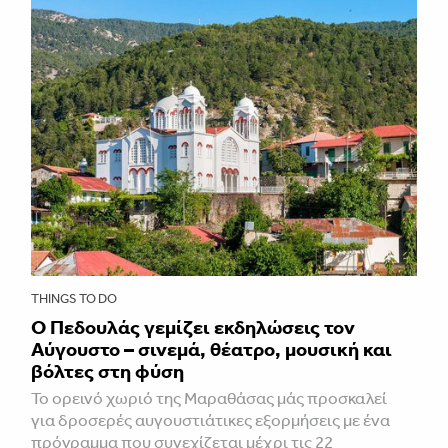
THINGS TO DO
Ο Πεδουλάς γεμίζει εκδηλώσεις τον
Αύγουστο – σινεμά, θέατρο, μουσική και
βόλτες στη φύση
Το ορεινό χωριό της Μαραθάσας μάς προσκαλεί
για δροσερές αυγουστιάτικες εξορμήσεις με ένα
πρόγραμμα που συνεχίζεται μέχρι τις 22