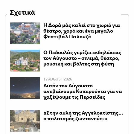
Σχετικά
Η Δορά μάς καλεί στο χωριό για
θέατρο, χορό και ένα μεγάλο
Φεστιβάλ Παλουζέ
Ο Πεδουλάς γεμίζει εκδηλώσεις
τον Αύγουστο – σινεμά, θέατρο,
μουσική και βόλτες στη φύση
12 AUGUST 2026
Αυτόν τον Αύγουστο
ανεβαίνουμε Κυπερούντα για να
χαζέψουμε τις Περσείδες
«Στην αυλή της Αγγελοκτίστης…
ο πολιτισμός ζωντανεύει»