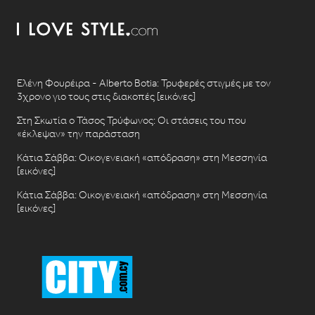
Ελένη Φουρέιρα - Alberto Botia: Τρυφερές στιγμές με τον
3χρονο γιο τους στις διακοπές [εικόνες]
Στη Σκωτία ο Τάσος Τρύφωνος: Οι στάσεις του που
«έκλεψαν» την παράσταση
Κάτια Σάββα: Οικογενειακή «απόδραση» στη Μεσσηνία
[εικόνες]
Κάτια Σάββα: Οικογενειακή «απόδραση» στη Μεσσηνία
[εικόνες]