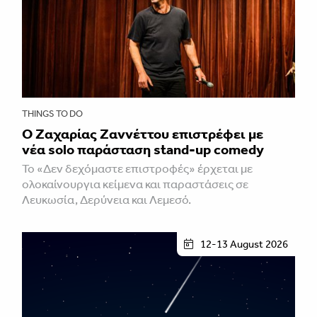
THINGS TO DO
Ο Ζαχαρίας Ζαννέττου επιστρέφει με
νέα solo παράσταση stand-up comedy
Το «Δεν δεχόμαστε επιστροφές» έρχεται με
ολοκαίνουργια κείμενα και παραστάσεις σε
Λευκωσία, Δερύνεια και Λεμεσό.
12-13 August 2026