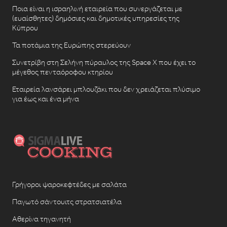
Ποια είναι η ισραηλινή εταιρεία που συνεργάζεται με
(ευαίσθητες) δημόσιες και δημοτικές υπηρεσίες της
Κύπρου
Τα ποτάμια της Ευρώπης στερεύουν
Συνετρίβη στη Σελήνη πύραυλος της Space X που έχει το
μέγεθος πενταόροφου κτηρίου
Εταιρεία λανσάρει μπλουζάκι που δεν χρειάζεται πλύσιμο
για έως και ένα μήνα
Γρήγοροι ψαροκεφτέδες με σαλάτα
Παγωτό σάντουιτς στρατσιατέλα
Αθερίνα τηγανητή