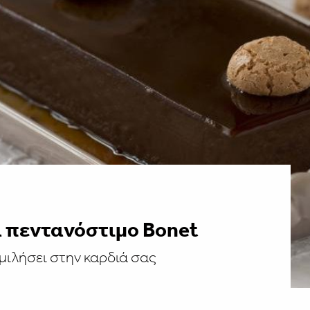
α πεντανόστιμο Bonet
 μιλήσει στην καρδιά σας