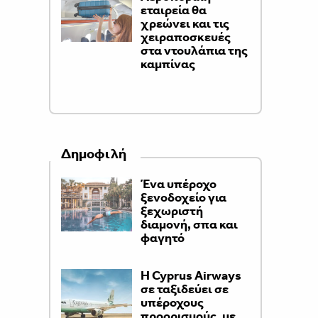
εταιρεία θα
χρεώνει και τις
χειραποσκευές
στα ντουλάπια της
καμπίνας
Δημοφιλή
Ένα υπέροχο
ξενοδοχείο για
ξεχωριστή
διαμονή, σπα και
φαγητό
H Cyprus Airways
σε ταξιδεύει σε
υπέροχους
προορισμούς, με