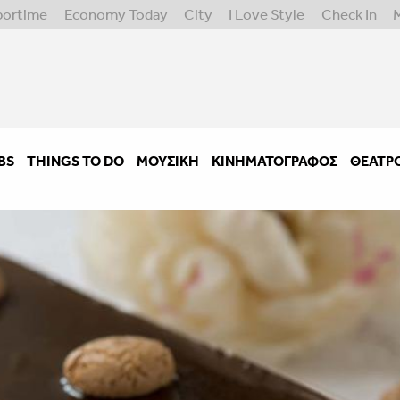
portime
Economy Today
City
I Love Style
Check In
BS
THINGS TO DO
ΜΟΥΣΙΚΉ
ΚΙΝΗΜΑΤΟΓΡΆΦΟΣ
ΘΈΑΤΡ