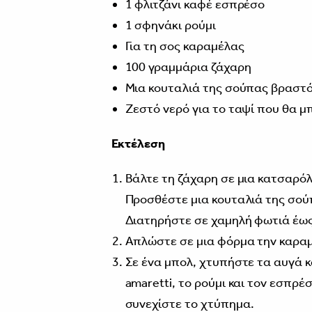
1 φλιτζάνι καφέ εσπρέσο
1 σφηνάκι ρούμι
Για τη σος καραμέλας
100 γραμμάρια ζάχαρη
Μια κουταλιά της σούπας βραστό
Ζεστό νερό για το ταψί που θα μ
Εκτέλεση
Βάλτε τη ζάχαρη σε μια κατσαρόλ
Προσθέστε μια κουταλιά της σούπ
Διατηρήστε σε χαμηλή φωτιά έως
Απλώστε σε μια φόρμα την καραμ
Σε ένα μπολ, χτυπήστε τα αυγά κ
amaretti, το ρούμι και τον εσπρέ
συνεχίστε το χτύπημα.