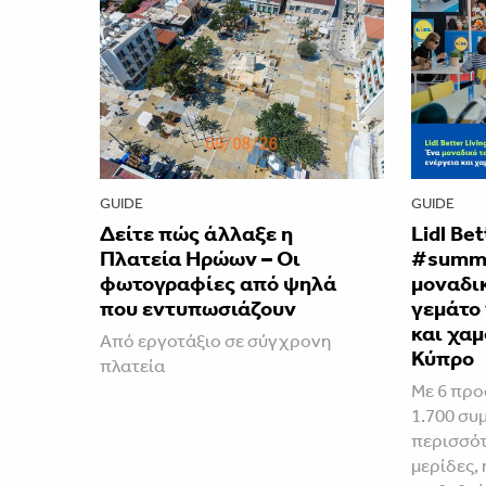
GUIDE
GUIDE
Δείτε πώς άλλαξε η
Lidl Be
Πλατεία Ηρώων – Οι
#summe
φωτογραφίες από ψηλά
μοναδικ
που εντυπωσιάζουν
γεμάτο 
και χαμ
Από εργοτάξιο σε σύγχρονη
Κύπρο
πλατεία
Με 6 προ
1.700 συ
περισσότ
μερίδες, 