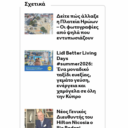
Σχετικά
Δείτε πώς άλλαξε
η Πλατεία Ηρώων
– Οι φωτογραφίες
από ψηλά που
εντυπωσιάζουν
Lidl Better Living
Days
#summer2026:
Ένα μοναδικό
ταξίδι ευεξίας,
γεμάτο γεύση,
ενέργεια και
χαμόγελα σε όλη
την Κύπρο
Νέος Γενικός
Διευθυντής του
Hilton Nicosia ο
Ilio Rodoni