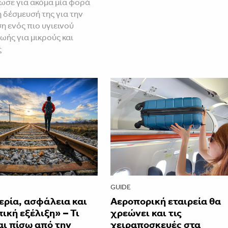
ωσε για ακόμα μία φορά
ή δέσμευσή της για την
 ενός πιο υγιεινού
ωής για μικρούς και
ς
GUIDE
ερία, ασφάλεια και
Αεροπορική εταιρεία θα
κή εξέλιξη» – Τι
χρεώνει και τις
αι πίσω από την
χειραποσκευές στα