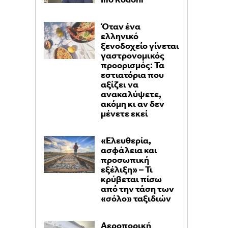
Όταν ένα
ελληνικό
ξενοδοχείο γίνεται
γαστρονομικός
προορισμός: Τα
εστιατόρια που
αξίζει να
ανακαλύψετε,
ακόμη κι αν δεν
μένετε εκεί
«Ελευθερία,
ασφάλεια και
προσωπική
εξέλιξη» – Τι
κρύβεται πίσω
από την τάση των
«σόλο» ταξιδιών
Αεροπορική