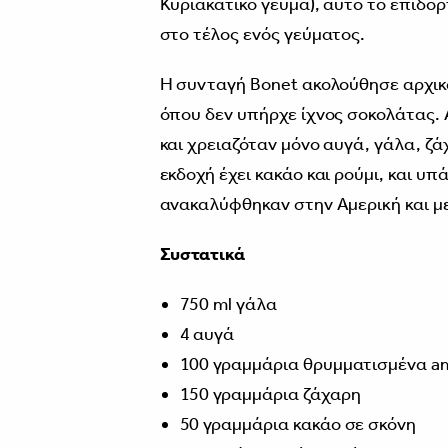
Κυριακάτικο γεύμα), αυτό το επιδόρ
στο τέλος ενός γεύματος.
Η συνταγή Bonet ακολούθησε αρχικ
όπου δεν υπήρχε ίχνος σοκολάτας. Α
και χρειαζόταν μόνο αυγά, γάλα, ζά
εκδοχή έχει κακάο και ρούμι, και υ
ανακαλύφθηκαν στην Αμερική και 
Συστατικά
750 ml γάλα
4 αυγά
100 γραμμάρια θρυμματισμένα am
150 γραμμάρια ζάχαρη
50 γραμμάρια κακάο σε σκόνη