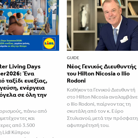
GUIDE
tter Living Days
Νέος Γενικός Διευθυντής
r2026: Ένα
του Hilton Nicosia ο Ilio
ό ταξίδι ευεξίας,
Rodoni
γεύση, ενέργεια
Καθήκοντα Γενικού Διευθυντή
όγελα σε όλη την
στο Hilton Nicosia αναλαμβάνε
ο Ilio Rodoni, παίρνοντας τη
ορισμούς, πάνω από
σκυτάλη από τον κ. Εύρο
μμετέχοντες και
Στυλιανού, μετά την πρόσφατη
ερες από 3.500
αφυπηρέτησή του.
η Lidl Κύπρου