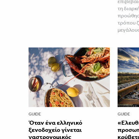
επιβεβαί
τη διαρκ
προώθηση
τρόπου ζ
μεγάλου
GUIDE
GUIDE
Όταν ένα ελληνικό
«Ελευθ
ξενοδοχείο γίνεται
προσωπι
γαστρονομικός
κρύβετ