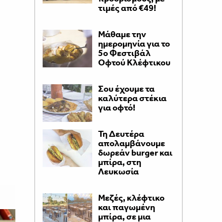
τιμές από €49!
Μάθαμε την
ημερομηνία για το
5ο Φεστιβάλ
Οφτού Κλέφτικου
Σου έχουμε τα
καλύτερα στέκια
για οφτό!
Τη Δευτέρα
απολαμβάνουμε
δωρεάν burger και
μπίρα, στη
Λευκωσία
Μεζές, κλέφτικο
και παγωμένη
μπίρα, σε μια