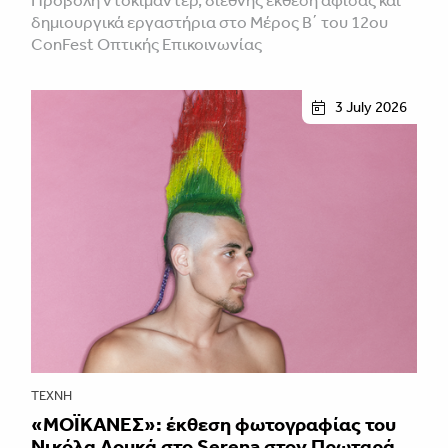
Προβολή ντοκιμαντέρ, διεθνής έκθεση αφίσας και
δημιουργικά εργαστήρια στο Μέρος Β΄ του 12ου
ConFest Οπτικής Επικοινωνίας
3 July 2026
ΤΈΧΝΗ
«ΜΟΪΚΑΝΕΣ»: έκθεση φωτογραφίας του
Νικόλα Λουκά στο Serena στον Πρωταρά