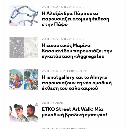
25 JULY-27 AUGUST 2026
Η Αλεξάνδρα Πάμπουκα
παρουσιάζει ατομική έκθεση
στην Πάφο
29 JULY-31 AUGUST 2026
Η εικαστικός Μαρίνα
Κασσιανίδου παρουσιάζει την
εγκατάσταση «Aggregate»
25 JULY-6 SEPTEMBER 2026
Η isnotgallery και το Almyra
παρουσιάζουν τη νέα ομαδική
έκθεση του καλοκαιριού
24 JULY 2026
ETKO Street Art Walk: Μία
μοναδική βραδινή εμπειρία!