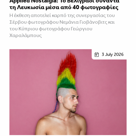
Applied Nostalgia: Το Βελιγράδι συναντά
τη Λευκωσία μέσα από 40 φωτογραφίες
Η έκθεση αποτελεί καρπό της συνεργασίας του
Σέρβου φωτογράφου Νεμάνια Γιοβάνοβιτς και
του Κύπριου φωτογράφου Γεώργιου
Χαραλάμπους
3 July 2026