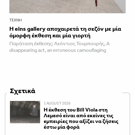
ΤΈΧΝΗ
H eins gallery αποχαιρετά τη σεζόν με μία
όμορφη έκθεση και μία γιορτή
Παράταση έκθεσης: Λεόντιος Τουμπουρής, A
disappearing act, an erroneous camouflaging
Σχετικά
1 AUGUST 2026
Η έκθεση του Bill Viola στη
Λεμεσό είναι από εκείνες τις
εμπειρίες που αξίζει να ζήσεις
έστω μία φορά