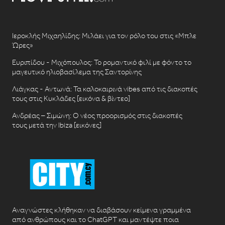
Ιεροκλής Μιχαηλίδης: Μιλάει για τον ρόλο του στις «Μπλε
Ώρες»
Ευριπίδου - Μιχόπουλος: Το ρομαντικό φιλί με φόντο το
μαγευτικό ηλιοβασίλεμα της Σαντορίνης
Λιάγκας - Αντωνά: Τα καλοκαιρινά vibes από τις διακοπές
τους στις Κυκλάδες [εικόνα & βίντεο]
Ανδρέας – Σιμώνη: Ο νέος προορισμός στις διακοπές
τους μετά την Ibiza [εικόνες]
Αναγνώστες κλήθηκαν να διαβάσουν κείμενα γραμμένα
από ανθρώπους και το ChatGPT και μαντέψτε ποια