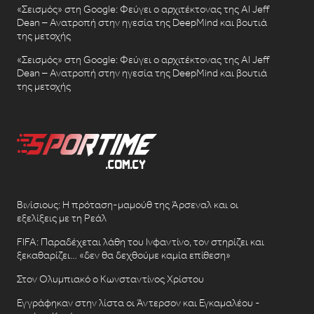
«Σεισμός» στη Google: Φεύγει ο αρχιτέκτονας της AI Jeff
Dean – Ανατροπή στην ηγεσία της DeepMind και βουτιά
της μετοχής
«Σεισμός» στη Google: Φεύγει ο αρχιτέκτονας της AI Jeff
Dean – Ανατροπή στην ηγεσία της DeepMind και βουτιά
της μετοχής
Βινίσιους: Η πρόταση-μαμούθ της Άρσεναλ και οι
εξελίξεις με τη Ρεάλ
FIFA: Παραδέχεται λάθη του Ινφαντίνο, τον στηρίζει και
ξεκαθαρίζει… «δεν θα δεχθούμε καμία επίθεση»
Στον Ολυμπιακό ο Κωνσταντίνος Χρίστου
Εγγράφηκαν στην λίστα οι Άντερσον και Εγκαμαλέου -