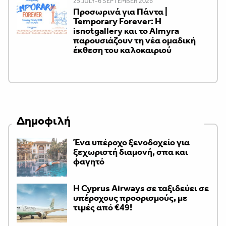
25 JULY-6 SEPTEMBER 2026
Προσωρινά για Πάντα |
Temporary Forever: Η
isnotgallery και το Almyra
παρουσιάζουν τη νέα ομαδική
έκθεση του καλοκαιριού
Δημοφιλή
Ένα υπέροχο ξενοδοχείο για
ξεχωριστή διαμονή, σπα και
φαγητό
H Cyprus Airways σε ταξιδεύει σε
υπέροχους προορισμούς, με
τιμές από €49!