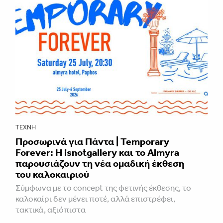
ΤΈΧΝΗ
Προσωρινά για Πάντα | Temporary
Forever: Η isnotgallery και το Almyra
παρουσιάζουν τη νέα ομαδική έκθεση
του καλοκαιριού
Σύμφωνα με το concept της φετινής έκθεσης, το
καλοκαίρι δεν μένει ποτέ, αλλά επιστρέφει,
τακτικά, αξιόπιστα