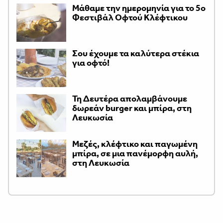
Μάθαμε την ημερομηνία για το 5ο
Φεστιβάλ Οφτού Κλέφτικου
Σου έχουμε τα καλύτερα στέκια
για οφτό!
Τη Δευτέρα απολαμβάνουμε
δωρεάν burger και μπίρα, στη
Λευκωσία
Μεζές, κλέφτικο και παγωμένη
μπίρα, σε μια πανέμορφη αυλή,
στη Λευκωσία