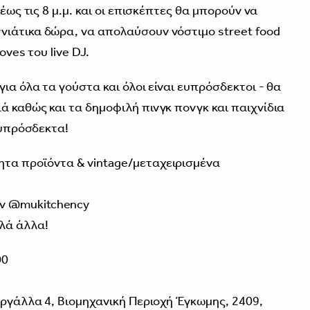
 έως τις 8 μ.μ. και οι επισκέπτες θα μπορούν να
νιάτικα δώρα, να απολαύσουν νόστιμο street food
oves του live DJ.
για όλα τα γούστα και όλοι είναι ευπρόσδεκτοι - θα
ά καθώς και τα δημοφιλή πινγκ πονγκ και παιχνίδια
 ευπρόσδεκτα!
ητα προϊόντα & vintage/μεταχειρισμένα
ον @mukitchency
λλά άλλα!
00
ωργάλλα 4, Βιομηχανική Περιοχή Έγκωμης, 2409,