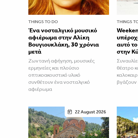
THINGS TO DO
THINGS T
Ένα νοσταλγικό μουσικό
Weeken
αφιέρωμα στην Αλίκη
υπέροχε
Βουγιουκλάκη, 30 χρόνια
αυτό τ
μετά
στην Κ
Ζωντανή αφήγηση, μουσικές
Συναυλίε
ερμηνείες και πλούσιο
θέατρο κ
οπτικοακουστικό υλικό
καλοκαιρ
συνθέτουν ένα νοσταλγικό
βγάζουν
αφιέρωμα
22 August 2026