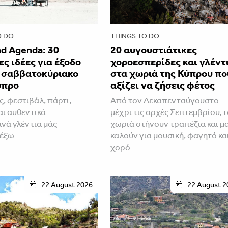
O DO
THINGS TO DO
d Agenda: 30
20 αυγουστιάτικες
ς ιδέες για έξοδο
χοροεσπερίδες και γλέντ
ο σαββατοκύριακο
στα χωριά της Κύπρου πο
ύπρο
αξίζει να ζήσεις φέτος
ς, φεστιβάλ, πάρτι,
Από τον Δεκαπενταύγουστο
αι αυθεντικά
μέχρι τις αρχές Σεπτεμβρίου, 
ινά γλέντια μάς
χωριά στήνουν τραπέζια και μ
 έξω
καλούν για μουσική, φαγητό κα
χορό
22 August 2026
22 August 2