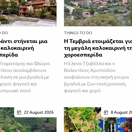
O DO
THINGS TO DO
άντι στήνεται μια
Η Τεμβριά ετοιμάζεται γι
 καλοκαιρινή
τη μεγάλη καλοκαιρινή τ
περίδα
χοροεσπερίδα
Σταματάρης και Φλώρα
Η Έλενα Τζαβέλλα και ο
τίνου αναλαμβάνουν
Βαλεντίνος Αριστείδου
έδαση σε μια βραδιά με
ανεβαίνουν στη σκηνή για μια
 χορό, φαγητό και
βραδιά με ζωντανή μουσική,
κυπριακό ποτό
φαγητό και χορό
22 August 2026
8 August 2