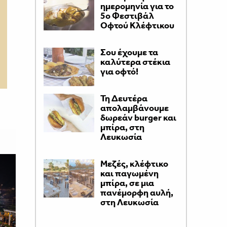
ημερομηνία για το
5ο Φεστιβάλ
Οφτού Κλέφτικου
Σου έχουμε τα
καλύτερα στέκια
για οφτό!
Τη Δευτέρα
απολαμβάνουμε
δωρεάν burger και
μπίρα, στη
Λευκωσία
Μεζές, κλέφτικο
και παγωμένη
μπίρα, σε μια
πανέμορφη αυλή,
στη Λευκωσία