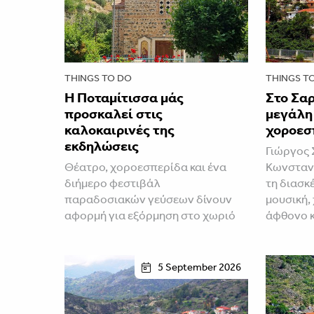
THINGS TO DO
THINGS T
Η Ποταμίτισσα μάς
Στο Σαρ
προσκαλεί στις
μεγάλη
καλοκαιρινές της
χοροεσ
εκδηλώσεις
Γιώργος 
Θέατρο, χοροεσπερίδα και ένα
Κωνσταν
διήμερο φεστιβάλ
τη διασκ
παραδοσιακών γεύσεων δίνουν
μουσική,
αφορμή για εξόρμηση στο χωριό
άφθονο 
5 September 2026