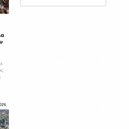
ια
υ
τα
ας
ι
026