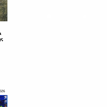
α
ης
026