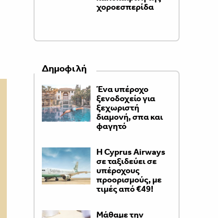
χοροεσπερίδα
Δημοφιλή
Ένα υπέροχο
ξενοδοχείο για
ξεχωριστή
διαμονή, σπα και
φαγητό
H Cyprus Airways
σε ταξιδεύει σε
υπέροχους
προορισμούς, με
τιμές από €49!
Μάθαμε την