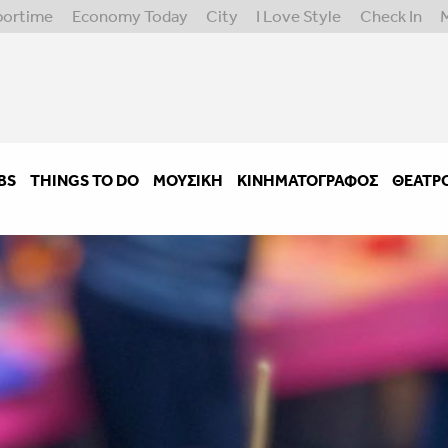
portime
Economy Today
City
I Love Style
Check In
BS
THINGS TO DO
ΜΟΥΣΙΚΉ
ΚΙΝΗΜΑΤΟΓΡΆΦΟΣ
ΘΈΑΤΡ