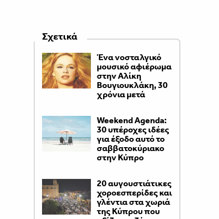
Σχετικά
Ένα νοσταλγικό
μουσικό αφιέρωμα
στην Αλίκη
Βουγιουκλάκη, 30
χρόνια μετά
Weekend Agenda:
30 υπέροχες ιδέες
για έξοδο αυτό το
σαββατοκύριακο
στην Κύπρο
20 αυγουστιάτικες
χοροεσπερίδες και
γλέντια στα χωριά
της Κύπρου που