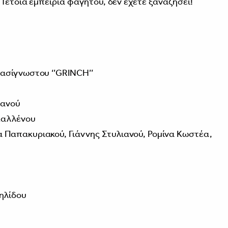
 Τέτοια εμπειρία φαγητού, δεν έχετε ξαναζήσει!
πασίγνωστου ‘’GRINCH’’
ιανού
Καλλένου
α Παπακυριακού, Γιάννης Στυλιανού, Ρομίνα Κωστέα,
ηλίδου