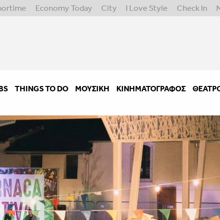
portime
Economy Today
City
I Love Style
Check In
BS
THINGS TO DO
ΜΟΥΣΙΚΉ
ΚΙΝΗΜΑΤΟΓΡΆΦΟΣ
ΘΈΑΤΡ