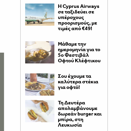
H Cyprus Airways
σε ταξιδεύει σε
υπέροχους
προορισμούς, με
τιμές από €49!
Μάθαμε την
ημερομηνία για το
5ο Φεστιβάλ
Οφτού Κλέφτικου
Σου έχουμε τα
καλύτερα στέκια
για οφτό!
Τη Δευτέρα
απολαμβάνουμε
δωρεάν burger και
μπίρα, στη
Λευκωσία