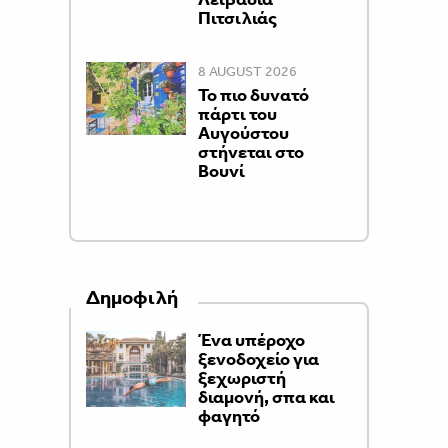
Πιτσιλιάς
8 AUGUST 2026
Το πιο δυνατό
πάρτι του
Αυγούστου
στήνεται στο
Βουνί
Δημοφιλή
Ένα υπέροχο
ξενοδοχείο για
ξεχωριστή
διαμονή, σπα και
φαγητό