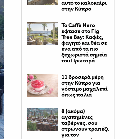
αυτό το καλοκαίρι
στην Κύπρο
Το Caffè Nero
έφτασε στο Fig
Tree Bay: Καφές,
φαγητό και θέα σε
ένα από τα πιο
ξεχωριστά σημεία
του Πρωταρά
11 δροσερά μέρη
στην Κύπρο για
νόστιμο μαχαλεπί
όπως παλιά
8 (ακόμα)
αγαπημένες
ταβέρνες, σου
στρώνουν τραπέζι
για τον