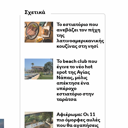
Σχετικά
Το εστιατόριο που
ανεβάζει τον πήχη
της
λατινοαμερικανικής
κουζίνας στη νησί
Το beach club που
έγινε το νέο hot
spot της Αγίας
Νάπας, μόλις
απέκτησε ένα
υπέροχο
εστιατόριο στην
ταράτσα
Αφιέρωμα: Οι 11
πιο όμορφες αυλές
που θα αγαπήσεις