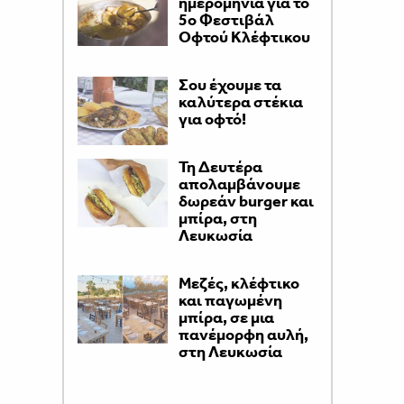
ημερομηνία για το
5ο Φεστιβάλ
Οφτού Κλέφτικου
Σου έχουμε τα
καλύτερα στέκια
για οφτό!
Τη Δευτέρα
απολαμβάνουμε
δωρεάν burger και
μπίρα, στη
Λευκωσία
Μεζές, κλέφτικο
και παγωμένη
μπίρα, σε μια
πανέμορφη αυλή,
στη Λευκωσία