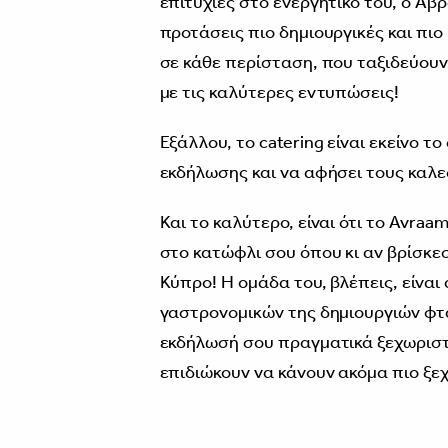
επιτυχίες στο ενεργητικό του, ο Αβ
προτάσεις πιο δημιουργικές και πι
σε κάθε περίσταση, που ταξιδεύου
με τις καλύτερες εντυπώσεις!
Εξάλλου, το catering είναι εκείνο τ
εκδήλωσης και να αφήσει τους καλε
Και το καλύτερο, είναι ότι το Avraam
στο κατώφλι σου όπου κι αν βρίσκεσ
Κύπρο! Η ομάδα του, βλέπεις, είναι
γαστρονομικών της δημιουργιών φτά
εκδήλωσή σου πραγματικά ξεχωριστή.
επιδιώκουν να κάνουν ακόμα πιο ξεχ