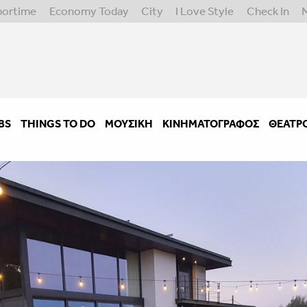
portime
Economy Today
City
I Love Style
Check In
BS
THINGS TO DO
ΜΟΥΣΙΚΉ
ΚΙΝΗΜΑΤΟΓΡΆΦΟΣ
ΘΈΑΤΡ