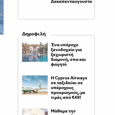
Δεκαπενταύγουστο
Δημοφιλή
Ένα υπέροχο
ξενοδοχείο για
ξεχωριστή
διαμονή, σπα και
φαγητό
H Cyprus Airways
σε ταξιδεύει σε
υπέροχους
προορισμούς, με
τιμές από €49!
Μάθαμε την