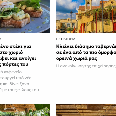
Α
ΕΣΤΙΑΤΌΡΙΑ
ένο στέκι για
Κλείνει διάσημο ταβερνά
στο χωριό
σε ένα από τα πιο όμορφ
φει και ανοίγει
ορεινά χωριά μας
ς πόρτες του
Η ανακοίνωση της επιχείρησης
ό καφενείο
τουργεί υπό νέα
 και δίνει ξανά
 με τους φίλους του