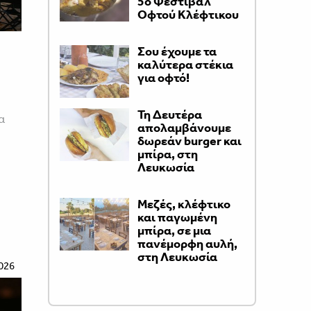
5ο Φεστιβάλ
Οφτού Κλέφτικου
Σου έχουμε τα
καλύτερα στέκια
για οφτό!
Τη Δευτέρα
α
απολαμβάνουμε
δωρεάν burger και
μπίρα, στη
Λευκωσία
Μεζές, κλέφτικο
και παγωμένη
μπίρα, σε μια
πανέμορφη αυλή,
στη Λευκωσία
026