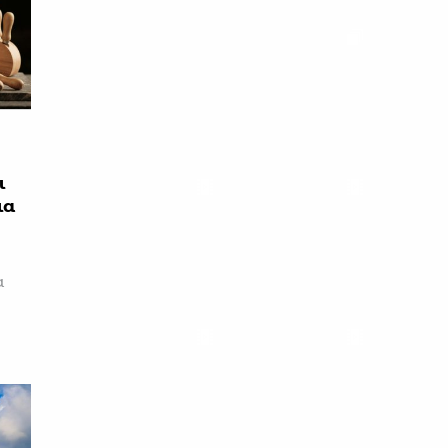
ι
ια
α