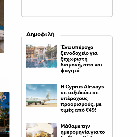
Δημοφιλή
Ένα υπέροχο
ξενοδοχείο για
ξεχωριστή
διαμονή, σπα και
φαγητό
H Cyprus Airways
σε ταξιδεύει σε
υπέροχους
προορισμούς, με
τιμές από €49!
Μάθαμε την
ημερομηνία για το