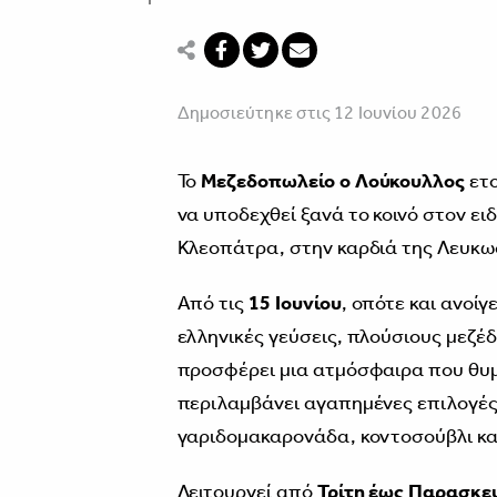
Δημοσιεύτηκε στις 12 Ιουνίου 2026
Το
Μεζεδοπωλείο ο Λούκουλλος
ετο
να υποδεχθεί ξανά το κοινό στον ει
Κλεοπάτρα, στην καρδιά της Λευκω
Από τις
15 Ιουνίου
, οπότε και ανοίγ
ελληνικές γεύσεις, πλούσιους μεζέδ
προσφέρει μια ατμόσφαιρα που θυμί
περιλαμβάνει αγαπημένες επιλογές
γαριδομακαρονάδα, κοντοσούβλι κα
Λειτουργεί από
Τρίτη έως Παρασκευ