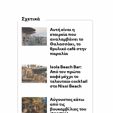
Σχετικά
Αυτή είναι η
εταιρεία που
αναλαμβάνει το
Θαλασσάκι, το
θρυλικό café στην
παραλία
Isola Beach Bar:
Από τον πρώτο
καφέ μέχρι το
τελευταίο cocktail
στο Nissi Beach
Αύγουστος κάτω
από τις
βουκαμβίλιες του