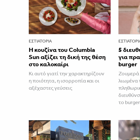
ΕΣΤΙΑΤΌΡΙΑ
ΕΣΤΙΑΤΌΡΙ
Η κουζίνα του Columbia
5 διευθ
Sun αξίζει τη δική της θέση
για πρ
στο καλοκαίρι
burger
Κι αυτό γιατί την χαρακτηρίζουν
Ζουμερά 
η ποιότητα, η ισορροπία και οι
λιωμένα 
αξέχαστες γεύσεις
πληθωρικ
διευθύνσ
το burge