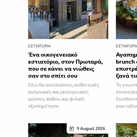
ΕΣΤΙΑΤΌΡΙΑ
ΕΣΤΙΑΤΌΡΙ
Ένα οικογενειακό
Αγαπημ
εστιατόριο, στον Πρωταρά,
brunch 
που σε κάνει να νιώθεις
επιστρέ
σαν στο σπίτι σου
ξανά τι
Εδώ θα απολαύσεις αυθεντικές
Το γνωστ
κυπριακές και μεσογειακές
επαναλει
γεύσεις καθώς και φιλική
διεύθυνση
εξυπηρέτηση
ραντεβού
9 August 2026