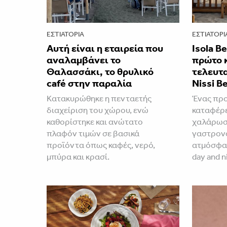
ΕΣΤΙΑΤΌΡΙΑ
ΕΣΤΙΑΤΌΡΙ
Αυτή είναι η εταιρεία που
Isola B
αναλαμβάνει το
πρώτο 
Θαλασσάκι, το θρυλικό
τελευτα
café στην παραλία
Nissi B
Κατακυρώθηκε η πενταετής
Ένας προ
διαχείριση του χώρου, ενώ
καταφέρε
καθορίστηκε και ανώτατο
χαλάρωση
πλαφόν τιμών σε βασικά
γαστρονο
προϊόντα όπως καφές, νερό,
ατμόσφαι
μπύρα και κρασί.
day and n