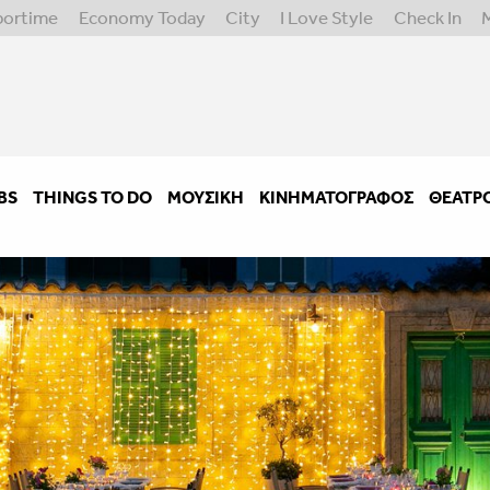
portime
Economy Today
City
I Love Style
Check In
BS
THINGS TO DO
ΜΟΥΣΙΚΉ
ΚΙΝΗΜΑΤΟΓΡΆΦΟΣ
ΘΈΑΤΡ