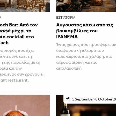
Α
ΕΣΤΙΑΤΌΡΙΑ
each Bar: Από τον
Αύγουστος κάτω από τις
καφέ μέχρι το
βουκαμβίλιες του
ίο cocktail στο
iPANEMA
each
Ένας χώρος που προσφέρει μι
ορισμός που έχει
διαφορετική πλευρά του
ι να συνδέσει τη
καλοκαιριού, πιο χαλαρή, πιο
 της παραλίας με τη
ατμοσφαιρική και πιο
μία και την
απολαυστική
ρα ενός σύγχρονου all
ight restaurant.
1 September-6 October 2