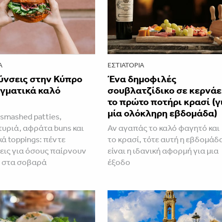
Α
ΕΣΤΙΑΤΌΡΙΑ
ύνσεις στην Κύπρο
Ένα δημοφιλές
αγματικά καλό
σουβλατζίδικο σε κερνάε
το πρώτο ποτήρι κρασί (γ
μία ολόκληρη εβδομάδα)
smashed patties,
τυριά, αφράτα buns και
Αν αγαπάς το καλό φαγητό και
ά toppings: πέντε
το κρασί, τότε αυτή η εβδομάδ
εις για όσους παίρνουν
είναι η ιδανική αφορμή για μια
r στα σοβαρά
έξοδο