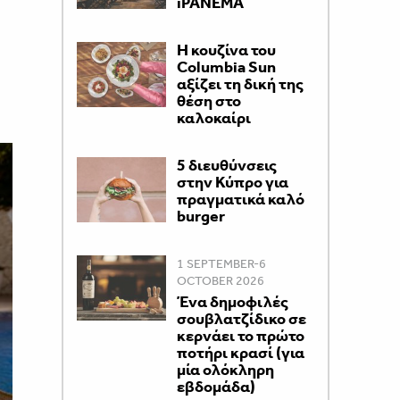
iPANEMA
Η κουζίνα του
Columbia Sun
αξίζει τη δική της
θέση στο
καλοκαίρι
5 διευθύνσεις
στην Κύπρο για
πραγματικά καλό
burger
1 SEPTEMBER-6
OCTOBER 2026
Ένα δημοφιλές
σουβλατζίδικο σε
κερνάει το πρώτο
ποτήρι κρασί (για
μία ολόκληρη
εβδομάδα)