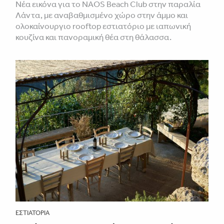
Νέα εικόνα για το NAOS Beach Club στην παραλία
Λάντα, με αναβαθμισμένο χώρο στην άμμο και
ολοκαίνουργιο rooftop εστιατόριο με ιαπωνική
κουζίνα και πανοραμική θέα στη θάλασσα.
ΕΣΤΙΑΤΌΡΙΑ