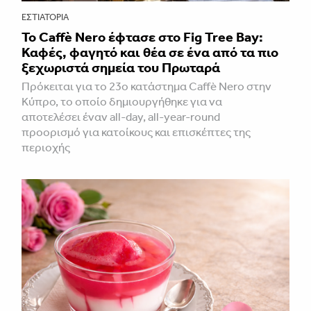
ΕΣΤΙΑΤΌΡΙΑ
Το Caffè Nero έφτασε στο Fig Tree Bay:
Καφές, φαγητό και θέα σε ένα από τα πιο
ξεχωριστά σημεία του Πρωταρά
Πρόκειται για το 23ο κατάστημα Caffè Nero στην
Κύπρο, το οποίο δημιουργήθηκε για να
αποτελέσει έναν all-day, all-year-round
προορισμό για κατοίκους και επισκέπτες της
περιοχής