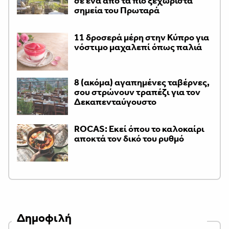
σε ένα από τα πιο ξεχωριστά
σημεία του Πρωταρά
11 δροσερά μέρη στην Κύπρο για
νόστιμο μαχαλεπί όπως παλιά
8 (ακόμα) αγαπημένες ταβέρνες,
σου στρώνουν τραπέζι για τον
Δεκαπενταύγουστο
ROCAS: Εκεί όπου το καλοκαίρι
αποκτά τον δικό του ρυθμό
Δημοφιλή