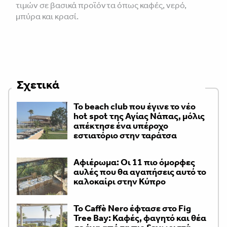
τιμών σε βασικά προϊόντα όπως καφές, νερό,
μπύρα και κρασί.
Σχετικά
Το beach club που έγινε το νέο
hot spot της Αγίας Νάπας, μόλις
απέκτησε ένα υπέροχο
εστιατόριο στην ταράτσα
Αφιέρωμα: Οι 11 πιο όμορφες
αυλές που θα αγαπήσεις αυτό το
καλοκαίρι στην Κύπρο
Το Caffè Nero έφτασε στο Fig
Tree Bay: Καφές, φαγητό και θέα