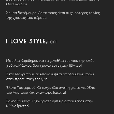
Θεοδωρίδου
Χρυσά Βατόμουρα: Δείτε ποιες είναι οι χειρότερες ταινίες
της χρονιάς που πέρασε
Μαρίλια Χαριδήμου για τα γενέθλια του γιου της: «Δύο
χρόνια Μάρκος, δύο χρόνια ευτυχίας» [βίντεο]
Ζέτα Μακρυπούλια: Αποκάλυψε τι απολαμβάνει πολύ
στην προσωπική της ζωή
Έλενα Τσαγκρινού: Οι ευχές όλο αγάπη για τα γενέθλια
του Λάμπρου Κωνσταντάρα [εικόνα]
Σάκης Ρουβάς: Η ξεχωριστή εμπειρία που έζησε στην
Κύθνο [βίντεο]