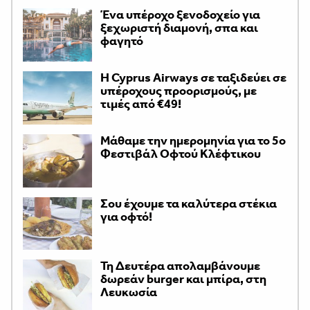
Ένα υπέροχο ξενοδοχείο για
ξεχωριστή διαμονή, σπα και
φαγητό
H Cyprus Airways σε ταξιδεύει σε
υπέροχους προορισμούς, με
τιμές από €49!
Μάθαμε την ημερομηνία για το 5ο
Φεστιβάλ Οφτού Κλέφτικου
Σου έχουμε τα καλύτερα στέκια
για οφτό!
Τη Δευτέρα απολαμβάνουμε
δωρεάν burger και μπίρα, στη
Λευκωσία