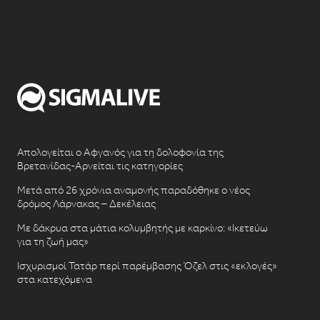
Απολογείται ο Αφγανός για τη δολοφονία της
Βρετανίδας-Αρνείται τις κατηγορίες
Μετά από 26 χρόνια αναμονής παραδόθηκε ο νέος
δρόμος Λάρνακας – Δεκέλειας
Με δάκρυα στα μάτια κολυμβητής με καρκίνο: «Ικετεύω
για τη ζωή μας»
Ισχυρισμοί Τατάρ περί παρέμβασης Όζελ στις «εκλογές»
στα κατεχόμενα