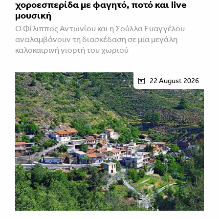
χοροεσπερίδα με φαγητό, ποτό και live
μουσική
Ο Φίλιππος Αντωνίου και η Σούλλα Ευαγγέλου
αναλαμβάνουν τη διασκέδαση σε μια μεγάλη
καλοκαιρινή γιορτή του χωριού
22 August 2026