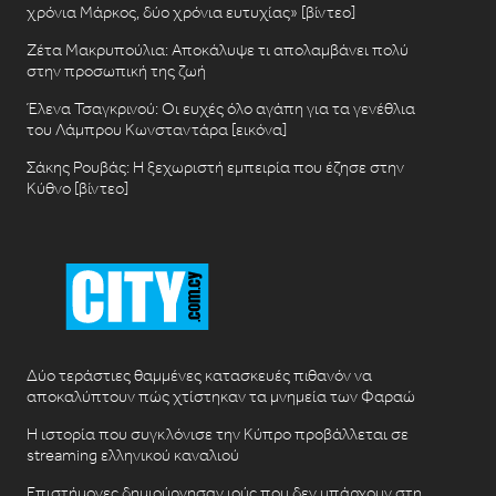
χρόνια Μάρκος, δύο χρόνια ευτυχίας» [βίντεο]
Ζέτα Μακρυπούλια: Αποκάλυψε τι απολαμβάνει πολύ
στην προσωπική της ζωή
Έλενα Τσαγκρινού: Οι ευχές όλο αγάπη για τα γενέθλια
του Λάμπρου Κωνσταντάρα [εικόνα]
Σάκης Ρουβάς: Η ξεχωριστή εμπειρία που έζησε στην
Κύθνο [βίντεο]
Δύο τεράστιες θαμμένες κατασκευές πιθανόν να
αποκαλύπτουν πώς χτίστηκαν τα μνημεία των Φαραώ
Η ιστορία που συγκλόνισε την Κύπρο προβάλλεται σε
streaming ελληνικού καναλιού
Επιστήμονες δημιούργησαν ιούς που δεν υπάρχουν στη