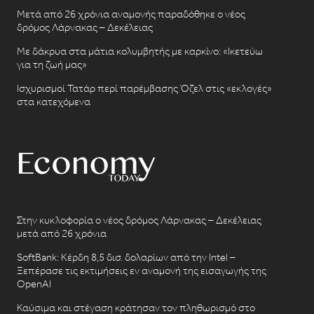
Μετά από 26 χρόνια αναμονής παραδόθηκε ο νέος
δρόμος Λάρνακας – Δεκέλειας
Με δάκρυα στα μάτια κολυμβητής με καρκίνο: «Ικετεύω
για τη ζωή μας»
Ισχυρισμοί Τατάρ περί παρέμβασης Όζελ στις «εκλογές»
στα κατεχόμενα
Στην κυκλοφορία ο νέος δρόμος Λάρνακας – Δεκέλειας
μετά από 26 χρόνια
SoftBank: Κέρδη 8,5 δισ. δολαρίων από την Intel –
Ξεπέρασε τις εκτιμήσεις εν αναμονή της εισαγωγής της
OpenAI
Καύσιμα και στέγαση κράτησαν τον πληθωρισμό στο