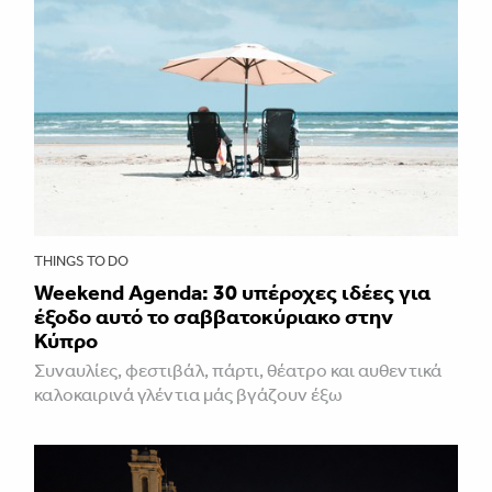
THINGS TO DO
Weekend Agenda: 30 υπέροχες ιδέες για
έξοδο αυτό το σαββατοκύριακο στην
Κύπρο
Συναυλίες, φεστιβάλ, πάρτι, θέατρο και αυθεντικά
καλοκαιρινά γλέντια μάς βγάζουν έξω