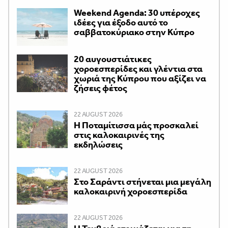
Weekend Agenda: 30 υπέροχες
ιδέες για έξοδο αυτό το
σαββατοκύριακο στην Κύπρο
20 αυγουστιάτικες
χοροεσπερίδες και γλέντια στα
χωριά της Κύπρου που αξίζει να
ζήσεις φέτος
22 AUGUST 2026
Η Ποταμίτισσα μάς προσκαλεί
στις καλοκαιρινές της
εκδηλώσεις
22 AUGUST 2026
Στο Σαράντι στήνεται μια μεγάλη
καλοκαιρινή χοροεσπερίδα
22 AUGUST 2026