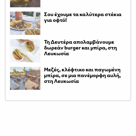
Σου έχουμε τα καλύτερα στέκια
για οφτό!
Τη Δευτέρα απολαμβάνουμε
δωρεάν burger και μπίρα, στη
Λευκωσία
Μεζές, κλέφτικο και παγωμένη
μπίρα, σε μια πανέμορφη αυλή,
στη Λευκωσία