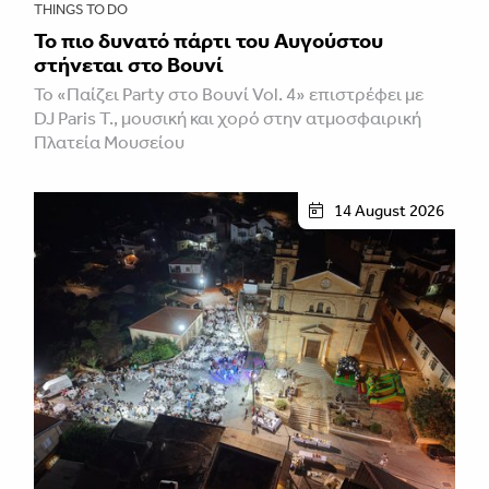
THINGS TO DO
Το πιο δυνατό πάρτι του Αυγούστου
στήνεται στο Βουνί
Το «Παίζει Party στο Βουνί Vol. 4» επιστρέφει με
DJ Paris T., μουσική και χορό στην ατμοσφαιρική
Πλατεία Μουσείου
14 August 2026