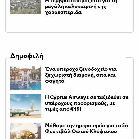
Η Τεμβριά ετοιμάζεται για τη
μεγάλη καλοκαιρινή της
χοροεσπερίδα
Δημοφιλή
Ένα υπέροχο ξενοδοχείο για
ξεχωριστή διαμονή, σπα και
φαγητό
H Cyprus Airways σε ταξιδεύει σε
υπέροχους προορισμούς, με
τιμές από €49!
Μάθαμε την ημερομηνία για το 5ο
Φεστιβάλ Οφτού Κλέφτικου