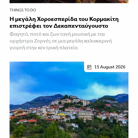
THINGS TO DO
Η μεγάλη Χοροεσπερίδα του Κορμακίτη
επιστρέφει τον Δεκαπενταύγουστο
Φαγητό, ποτό και ζωντανή μουσική με την
ορχήστρα Ζορνές σε μια μεγάλη καλοκαιρινή
γιορτή στην κεντρική πλατεία
15 August 2026