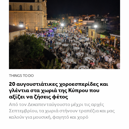
THINGS TO DO
20 αυγουστιάτικες χοροεσπερίδες και
γλέντια στα χωριά της Κύπρου που
αξίζει να ζήσεις φέτος
Από τον Δεκαπενταύγουστο μέχρι τις αρχές
Σεπτεμβρίου, τα χωριά στήνουν τραπέζια και μας
καλούν για μουσική, φαγητό και χορό