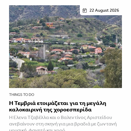
22 August 2026
THINGS TO DO
Η Τεμβριά ετοιμάζεται για τη μεγάλη
καλοκαιρινή της χοροεσπερίδα
Η Έλενα Τζαβέλλα και ο Βαλεντίνος Αριστείδου
ανεβαίνουν στη σκηνή για μια βραδιά με ζωντανή
μουσική, φαγητό και χορό