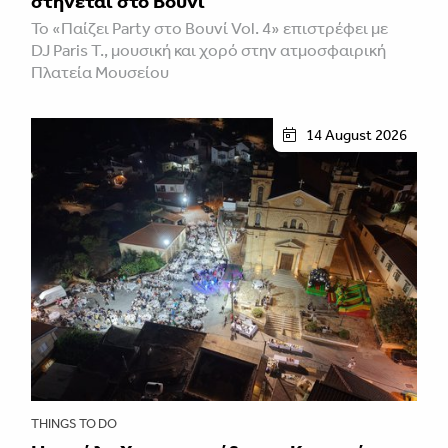
στήνεται στο Βουνί
Το «Παίζει Party στο Βουνί Vol. 4» επιστρέφει με
DJ Paris T., μουσική και χορό στην ατμοσφαιρική
Πλατεία Μουσείου
14 August 2026
THINGS TO DO