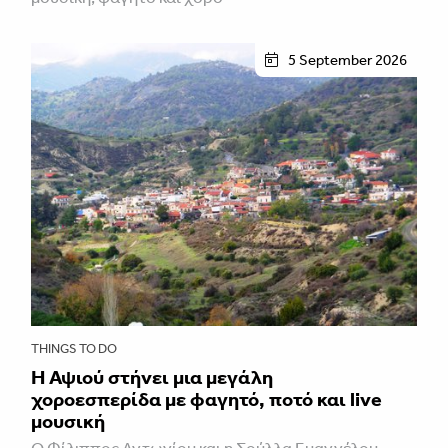
5 September 2026
THINGS TO DO
Η Αψιού στήνει μια μεγάλη
χοροεσπερίδα με φαγητό, ποτό και live
μουσική
Ο Φίλιππος Αντωνίου και η Σούλλα Ευαγγέλου