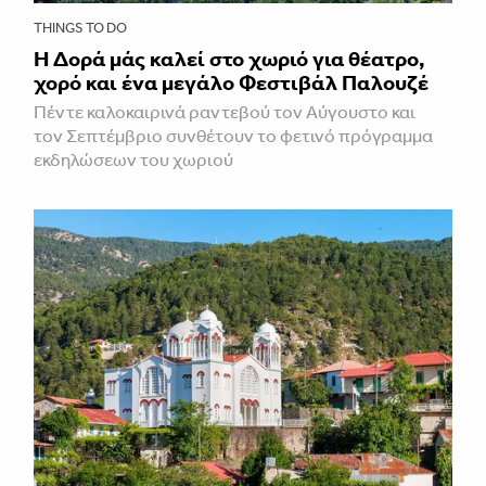
THINGS TO DO
Η Δορά μάς καλεί στο χωριό για θέατρο,
χορό και ένα μεγάλο Φεστιβάλ Παλουζέ
Πέντε καλοκαιρινά ραντεβού τον Αύγουστο και
τον Σεπτέμβριο συνθέτουν το φετινό πρόγραμμα
εκδηλώσεων του χωριού