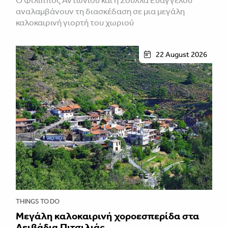
αναλαμβάνουν τη διασκέδαση σε μια μεγάλη
καλοκαιρινή γιορτή του χωριού
22 August 2026
THINGS TO DO
Μεγάλη καλοκαιρινή χοροεσπερίδα στα
Λειβάδια Πιτσιλιάς