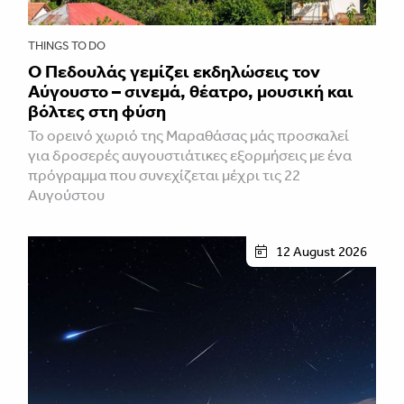
THINGS TO DO
Ο Πεδουλάς γεμίζει εκδηλώσεις τον
Αύγουστο – σινεμά, θέατρο, μουσική και
βόλτες στη φύση
Το ορεινό χωριό της Μαραθάσας μάς προσκαλεί
για δροσερές αυγουστιάτικες εξορμήσεις με ένα
πρόγραμμα που συνεχίζεται μέχρι τις 22
Αυγούστου
12 August 2026