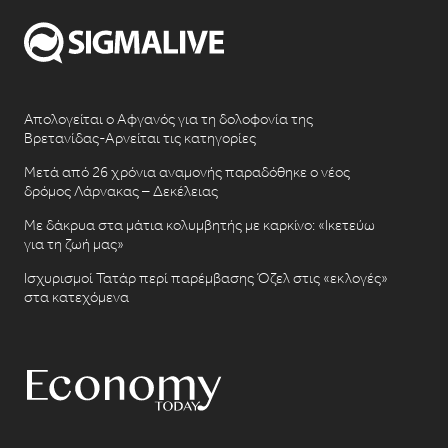
Απολογείται ο Αφγανός για τη δολοφονία της
Βρετανίδας-Αρνείται τις κατηγορίες
Μετά από 26 χρόνια αναμονής παραδόθηκε ο νέος
δρόμος Λάρνακας – Δεκέλειας
Με δάκρυα στα μάτια κολυμβητής με καρκίνο: «Ικετεύω
για τη ζωή μας»
Ισχυρισμοί Τατάρ περί παρέμβασης Όζελ στις «εκλογές»
στα κατεχόμενα