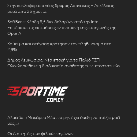
Στην κυκλοφορία ο νέος δρόμος Λάρνακας – Δεκέλειας
μετά από 26 χρόνια
SoftBank: Κέρδη 8,5 δισ. δολαρίων από την Intel –
Ξεπέρασε τις εκτιμήσεις εν αναμονή της εισαγωγής της
OpenAI
Καύσιμα και στέγαση κράτησαν τον πληθωρισμό στο
2,9%
Δήμος Λευκωσίας: Νέα εποχή για το Παλιό ΓΣΠ –
Ολοκληρώθηκε η διαδικασία ανάθεσης των υποστατικών
Αλμέιδα: «Μακάρι ο Μέσι να μην έχει όρεξη να παίξει μαζί
μας…»
Οι διαιτητές των φιλικών αγώνων!