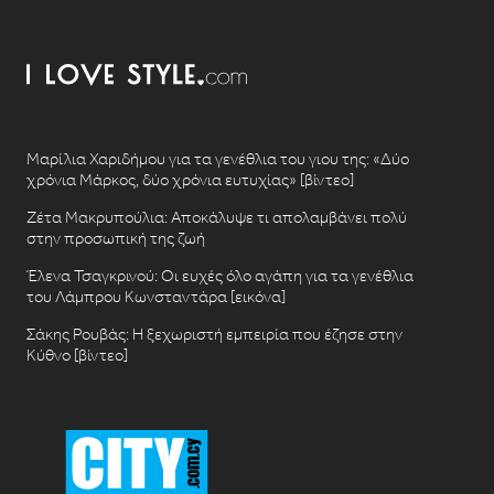
Μαρίλια Χαριδήμου για τα γενέθλια του γιου της: «Δύο
χρόνια Μάρκος, δύο χρόνια ευτυχίας» [βίντεο]
Ζέτα Μακρυπούλια: Αποκάλυψε τι απολαμβάνει πολύ
στην προσωπική της ζωή
Έλενα Τσαγκρινού: Οι ευχές όλο αγάπη για τα γενέθλια
του Λάμπρου Κωνσταντάρα [εικόνα]
Σάκης Ρουβάς: Η ξεχωριστή εμπειρία που έζησε στην
Κύθνο [βίντεο]