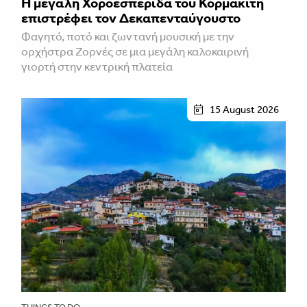
Η μεγάλη Χοροεσπερίδα του Κορμακίτη
επιστρέφει τον Δεκαπενταύγουστο
Φαγητό, ποτό και ζωντανή μουσική με την
ορχήστρα Ζορνές σε μια μεγάλη καλοκαιρινή
γιορτή στην κεντρική πλατεία
15 August 2026