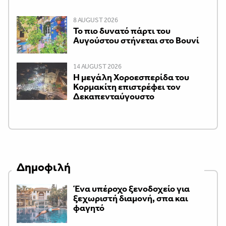
8 AUGUST 2026
Το πιο δυνατό πάρτι του
Αυγούστου στήνεται στο Βουνί
14 AUGUST 2026
Η μεγάλη Χοροεσπερίδα του
Κορμακίτη επιστρέφει τον
Δεκαπενταύγουστο
Δημοφιλή
Ένα υπέροχο ξενοδοχείο για
ξεχωριστή διαμονή, σπα και
φαγητό