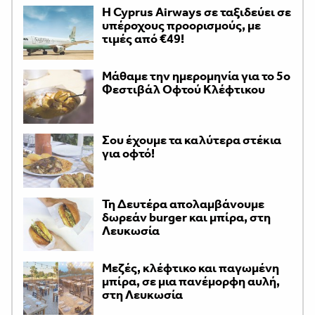
H Cyprus Airways σε ταξιδεύει σε
υπέροχους προορισμούς, με
τιμές από €49!
Μάθαμε την ημερομηνία για το 5ο
Φεστιβάλ Οφτού Κλέφτικου
Σου έχουμε τα καλύτερα στέκια
για οφτό!
Τη Δευτέρα απολαμβάνουμε
δωρεάν burger και μπίρα, στη
Λευκωσία
Μεζές, κλέφτικο και παγωμένη
μπίρα, σε μια πανέμορφη αυλή,
στη Λευκωσία