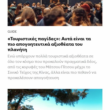
GUIDE
«Τουριστικές παγίδες»: Αυτά είναι τα
πιο απογοητευτικά αξιοθέατα του
πλανήτη
Ενώ υπάρχουν πολλά τουριστικά αξιοθέατα σε
όλο τον κόσμο που προκαλούν πραγματικά δέος,
από τις κορυφές του Μάτσου Πίτσου μέχρι το
Σινικό Τείχος της Κίνας, άλλα είναι πιο πιθανό να
προκαλέσουν απογοήτευση