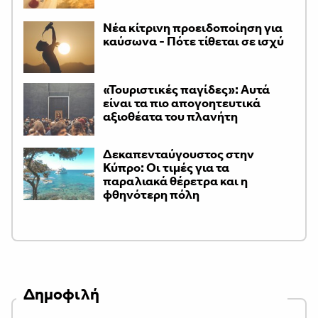
Νέα κίτρινη προειδοποίηση για
καύσωνα - Πότε τίθεται σε ισχύ
«Τουριστικές παγίδες»: Αυτά
είναι τα πιο απογοητευτικά
αξιοθέατα του πλανήτη
Δεκαπενταύγουστος στην
Κύπρο: Οι τιμές για τα
παραλιακά θέρετρα και η
φθηνότερη πόλη
Δημοφιλή