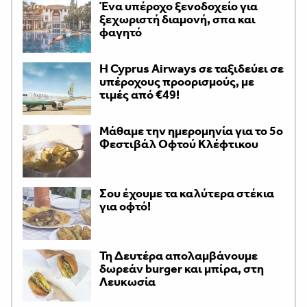
Ένα υπέροχο ξενοδοχείο για
ξεχωριστή διαμονή, σπα και
φαγητό
H Cyprus Airways σε ταξιδεύει σε
υπέροχους προορισμούς, με
τιμές από €49!
Μάθαμε την ημερομηνία για το 5ο
Φεστιβάλ Οφτού Κλέφτικου
Σου έχουμε τα καλύτερα στέκια
για οφτό!
Τη Δευτέρα απολαμβάνουμε
δωρεάν burger και μπίρα, στη
Λευκωσία