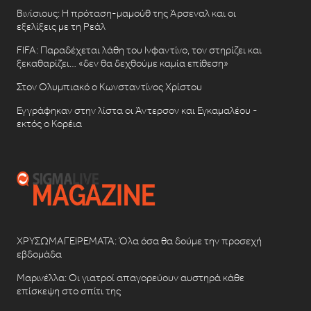
Βινίσιους: Η πρόταση-μαμούθ της Άρσεναλ και οι
εξελίξεις με τη Ρεάλ
FIFA: Παραδέχεται λάθη του Ινφαντίνο, τον στηρίζει και
ξεκαθαρίζει… «δεν θα δεχθούμε καμία επίθεση»
Στον Ολυμπιακό ο Κωνσταντίνος Χρίστου
Εγγράφηκαν στην λίστα οι Άντερσον και Εγκαμαλέου -
εκτός ο Κορέια
ΧΡΥΣΩΜΑΓΕΙΡΕΜΑΤΑ: Όλα όσα θα δούμε την προσεχή
εβδομάδα
Μαρινέλλα: Οι γιατροί απαγορεύουν αυστηρά κάθε
επίσκεψη στο σπίτι της