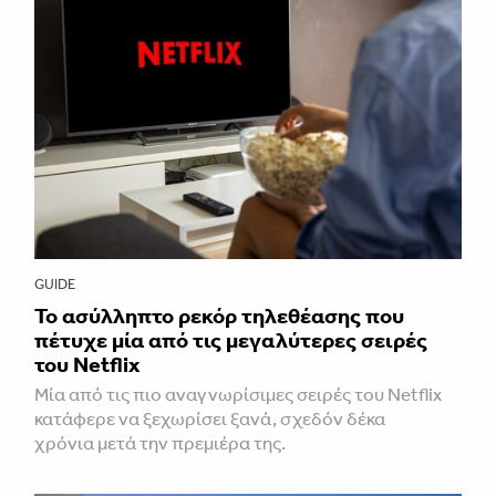
GUIDE
Το ασύλληπτο ρεκόρ τηλεθέασης που
πέτυχε μία από τις μεγαλύτερες σειρές
του Netflix
Μία από τις πιο αναγνωρίσιμες σειρές του Netflix
κατάφερε να ξεχωρίσει ξανά, σχεδόν δέκα
χρόνια μετά την πρεμιέρα της.