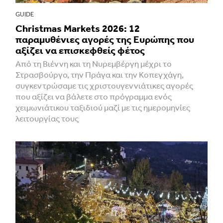
GUIDE
Christmas Markets 2026: 12
παραμυθένιες αγορές της Ευρώπης που
αξίζει να επισκεφθείς φέτος
Από τη Βιέννη και τη Νυρεμβέργη μέχρι το
Στρασβούργο, την Πράγα και την Κοπεγχάγη,
συγκεντρώσαμε τις χριστουγεννιάτικες αγορές
που αξίζει να βάλετε στο πρόγραμμα ενός
χειμωνιάτικου ταξιδιού μαζί με τις ημερομηνίες
λειτουργίας τους