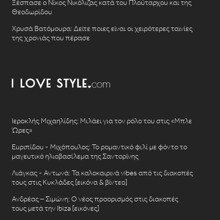
Ξέσπασε ο Νίκος Νικόλιζας κατά του Πλούταρχου και της
Θεοδωρίδου
Χρυσά Βατόμουρα: Δείτε ποιες είναι οι χειρότερες ταινίες
της χρονιάς που πέρασε
Ιεροκλής Μιχαηλίδης: Μιλάει για τον ρόλο του στις «Μπλε
Ώρες»
Ευριπίδου - Μιχόπουλος: Το ρομαντικό φιλί με φόντο το
μαγευτικό ηλιοβασίλεμα της Σαντορίνης
Λιάγκας - Αντωνά: Τα καλοκαιρινά vibes από τις διακοπές
τους στις Κυκλάδες [εικόνα & βίντεο]
Ανδρέας – Σιμώνη: Ο νέος προορισμός στις διακοπές
τους μετά την Ibiza [εικόνες]