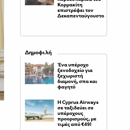
Κορμακίτη
επιστρέφει τον
Δεκαπενταύγουστο
Δημοφιλή
Ένα υπέροχο
ξενοδοχείο για
ξεχωριστή
διαμονή, σπα και
φαγητό
H Cyprus Airways
σε ταξιδεύει σε
υπέροχους
προορισμούς, με
τιμές από €49!