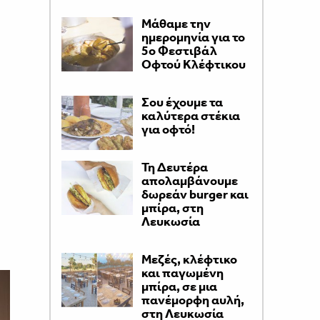
Μάθαμε την
ημερομηνία για το
5ο Φεστιβάλ
Οφτού Κλέφτικου
Σου έχουμε τα
καλύτερα στέκια
για οφτό!
Τη Δευτέρα
απολαμβάνουμε
δωρεάν burger και
μπίρα, στη
Λευκωσία
Μεζές, κλέφτικο
και παγωμένη
μπίρα, σε μια
πανέμορφη αυλή,
στη Λευκωσία