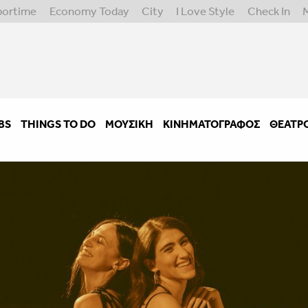
portime
Economy Today
City
I Love Style
Check In
BS
THINGS TO DO
ΜΟΥΣΙΚΉ
ΚΙΝΗΜΑΤΟΓΡΆΦΟΣ
ΘΈΑΤΡ