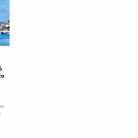
:
ό
το
μα
ς