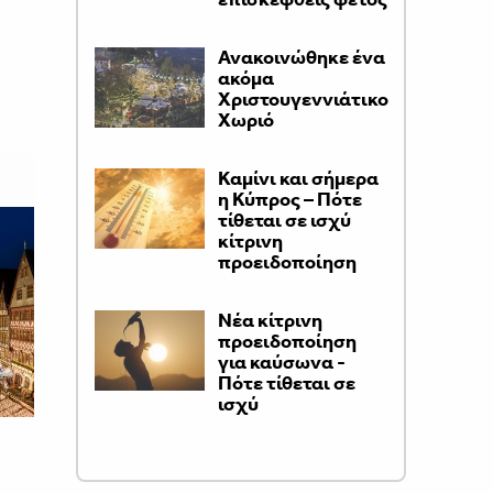
Ανακοινώθηκε ένα
ακόμα
Χριστουγεννιάτικο
Χωριό
Καμίνι και σήμερα
η Κύπρος – Πότε
τίθεται σε ισχύ
κίτρινη
προειδοποίηση
Νέα κίτρινη
προειδοποίηση
για καύσωνα -
Πότε τίθεται σε
ισχύ