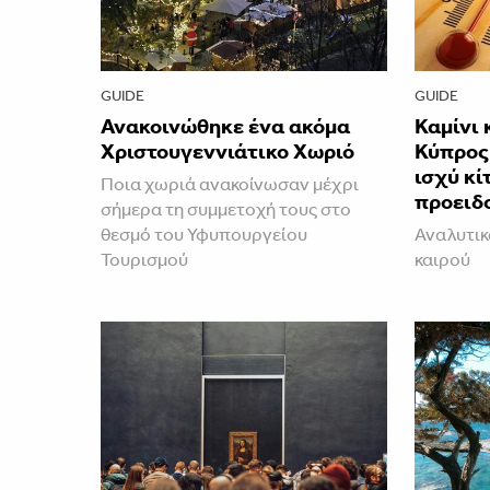
GUIDE
GUIDE
Ανακοινώθηκε ένα ακόμα
Καμίνι 
Χριστουγεννιάτικο Χωριό
Κύπρος 
ισχύ κί
Ποια χωριά ανακοίνωσαν μέχρι
προειδ
σήμερα τη συμμετοχή τους στο
θεσμό του Υφυπουργείου
Αναλυτικ
Τουρισμού
καιρού