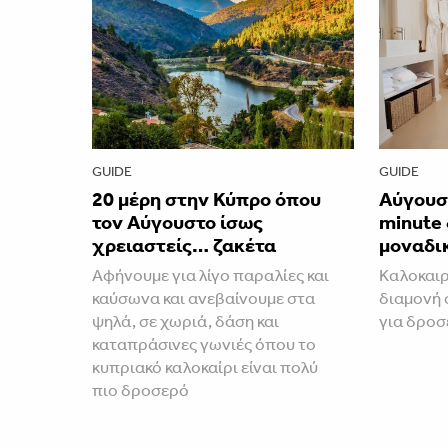
GUIDE
GUIDE
20 μέρη στην Κύπρο όπου
Aύγουστ
τον Αύγουστο ίσως
minute 
χρειαστείς… ζακέτα
μοναδι
Αφήνουμε για λίγο παραλίες και
Καλοκαιρ
καύσωνα και ανεβαίνουμε στα
διαμονή 
ψηλά, σε χωριά, δάση και
για δροσ
καταπράσινες γωνιές όπου το
κυπριακό καλοκαίρι είναι πολύ
πιο δροσερό