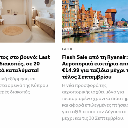
GUIDE
ος στο βουνό: Last
Flash Sale από τη Ryanair
διακοπές, σε 20
Αεροπορικά εισιτήρια απ
κά καταλύματα!
€14.99 για ταξίδια μέχρι 
τέλος Σεπτεμβρίου
ινή εξόρμηση και
στα ορεινά της Κύπρου
Η νέα προσφορά της
ερές διακοπές
αεροπορικής ισχύει μόνο για
περιορισμένο χρονικό διάστη
και αφορά επιλεγμένες πτήσει
για ταξίδια από τον Αύγουστο
μέχρι και τις 30 Σεπτεμβρίου.