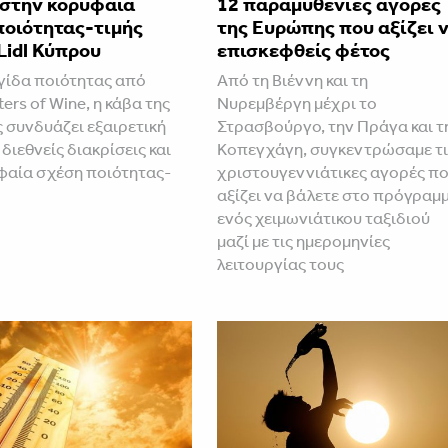
 στην κορυφαία
12 παραμυθένιες αγορές
ποιότητας-τιμής
της Ευρώπης που αξίζει 
Lidl Κύπρου
επισκεφθείς φέτος
ίδα ποιότητας από
Από τη Βιέννη και τη
ers of Wine, η κάβα της
Νυρεμβέργη μέχρι το
ς συνδυάζει εξαιρετική
Στρασβούργο, την Πράγα και τ
 διεθνείς διακρίσεις και
Κοπεγχάγη, συγκεντρώσαμε τι
φαία σχέση ποιότητας-
χριστουγεννιάτικες αγορές π
αξίζει να βάλετε στο πρόγραμ
ενός χειμωνιάτικου ταξιδιού
μαζί με τις ημερομηνίες
λειτουργίας τους