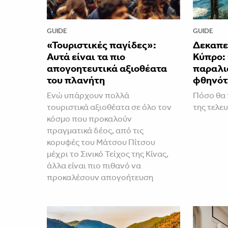
GUIDE
GUIDE
«Τουριστικές παγίδες»:
Δεκαπε
Αυτά είναι τα πιο
Κύπρο: 
απογοητευτικά αξιοθέατα
παραλια
του πλανήτη
φθηνότ
Ενώ υπάρχουν πολλά
Πόσο θα 
τουριστικά αξιοθέατα σε όλο τον
της τελευ
κόσμο που προκαλούν
πραγματικά δέος, από τις
κορυφές του Μάτσου Πίτσου
μέχρι το Σινικό Τείχος της Κίνας,
άλλα είναι πιο πιθανό να
προκαλέσουν απογοήτευση