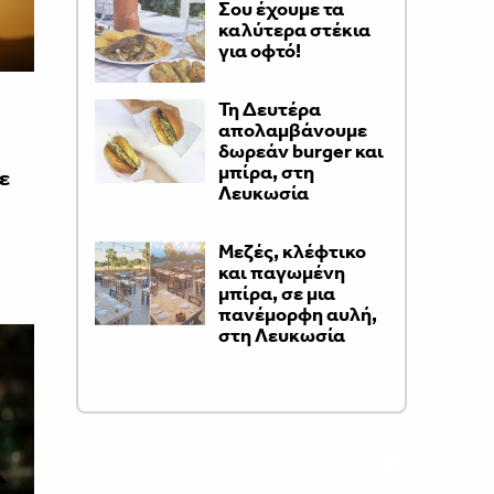
Σου έχουμε τα
καλύτερα στέκια
για οφτό!
Τη Δευτέρα
απολαμβάνουμε
δωρεάν burger και
μπίρα, στη
ε
Λευκωσία
Μεζές, κλέφτικο
και παγωμένη
μπίρα, σε μια
πανέμορφη αυλή,
στη Λευκωσία