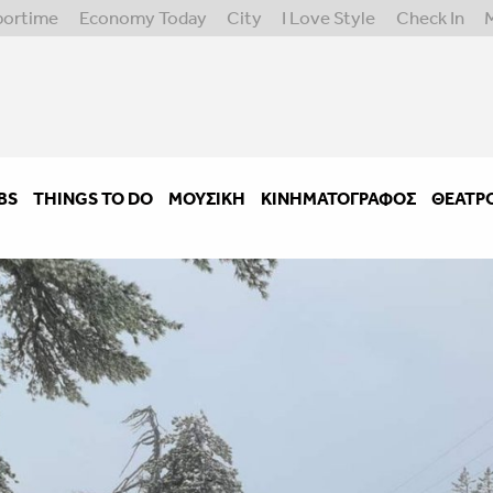
portime
Economy Today
City
I Love Style
Check In
BS
THINGS TO DO
ΜΟΥΣΙΚΉ
ΚΙΝΗΜΑΤΟΓΡΆΦΟΣ
ΘΈΑΤΡ