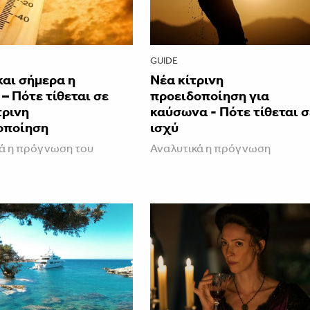
GUIDE
και σήμερα η
Νέα κίτρινη
– Πότε τίθεται σε
προειδοποίηση για
τρινη
καύσωνα - Πότε τίθεται σ
οποίηση
ισχύ
ά η πρόγνωση του
Αναλυτικά η πρόγνωση