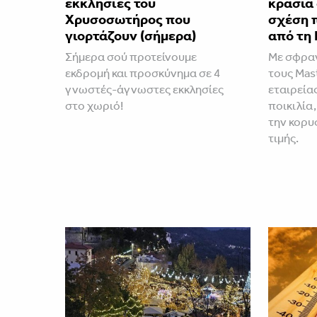
εκκλησίες του
κρασιά
Χρυσοσωτήρος που
σχέση 
γιορτάζουν (σήμερα)
από τη 
Σήμερα σού προτείνουμε
Με σφραγ
εκδρομή και προσκύνημα σε 4
τους Mast
γνωστές-άγνωστες εκκλησίες
εταιρεία
στο χωριό!
ποικιλία,
την κορυ
τιμής.