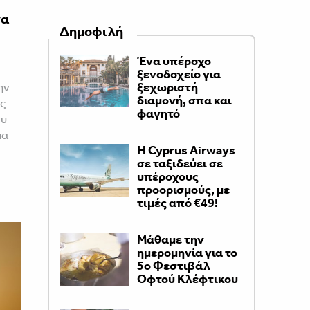
να
Δημοφιλή
Ένα υπέροχο
ξενοδοχείο για
ξεχωριστή
ην
διαμονή, σπα και
ς
φαγητό
ου
μα
H Cyprus Airways
σε ταξιδεύει σε
υπέροχους
προορισμούς, με
τιμές από €49!
Μάθαμε την
ημερομηνία για το
5ο Φεστιβάλ
Οφτού Κλέφτικου