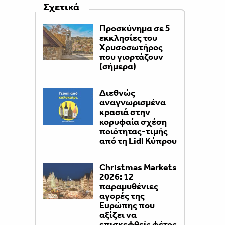
Σχετικά
Προσκύνημα σε 5
εκκλησίες του
Χρυσοσωτήρος
που γιορτάζουν
(σήμερα)
Διεθνώς
αναγνωρισμένα
κρασιά στην
κορυφαία σχέση
ποιότητας-τιμής
από τη Lidl Κύπρου
Christmas Markets
2026: 12
παραμυθένιες
αγορές της
Ευρώπης που
αξίζει να
επισκεφθείς φέτος