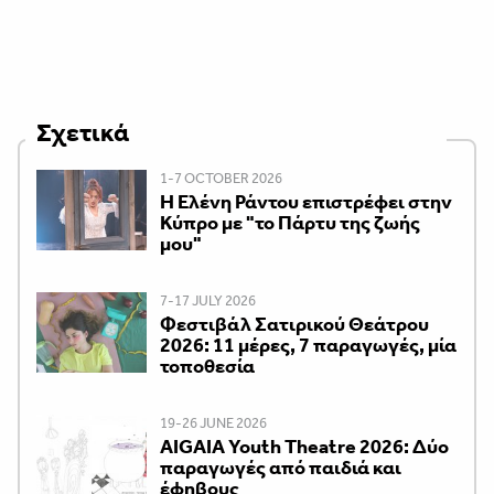
Σχετικά
1-7 OCTOBER 2026
H Ελένη Ράντου επιστρέφει στην
Κύπρο με "το Πάρτυ της ζωής
μου"
7-17 JULY 2026
Φεστιβάλ Σατιρικού Θεάτρου
2026: 11 μέρες, 7 παραγωγές, μία
τοποθεσία
19-26 JUNE 2026
AIGAIA Youth Theatre 2026: Δύο
παραγωγές από παιδιά και
έφηβους