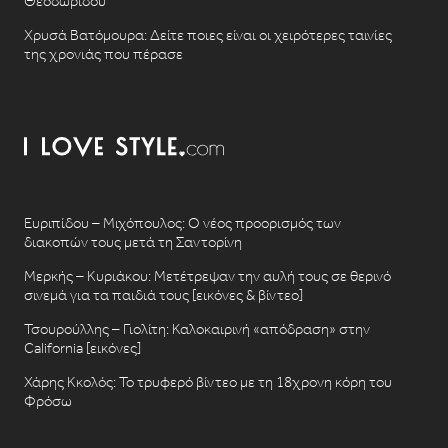
Θεοδωρίδου
Χρυσά Βατόμουρα: Δείτε ποιες είναι οι χειρότερες ταινίες
της χρονιάς που πέρασε
Ευριπίδου – Μιχόπουλος: Ο νέος προορισμός των
διακοπών τους μετά τη Σαντορίνη
Μερκής – Κυριάκου: Μετέτρεψαν την αυλή τους σε θερινό
σινεμά για τα παιδιά τους [εικόνες & βίντεο]
Τσουρούλλης – Γιολίτη: Καλοκαιρινή «απόδραση» στην
California [εικόνες]
Χάρης Κκολός: Το τρυφερό βίντεο με τη 18χρονη κόρη του
Φρόσω