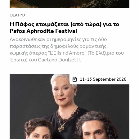
ΘΈΑΤΡΟ
Η Πάφος ετοιμάζεται (από τώρα) για το
Pafos Aphrodite Festival
Ανακοινώθηκαν οι ημερομηνίες για τις δύο
παραστάσεις της δημοφιλούς ρομαντικής,
κωμικής όπερας “L’Elisir d’Amore” (Το Ελιξίριο του
Έρωτα) του Gaetano Donizetti.
11-13 September 2026