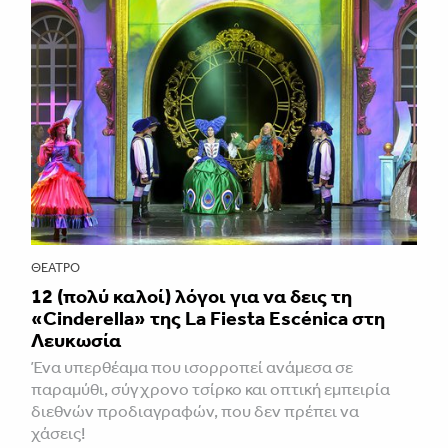
ΘΈΑΤΡΟ
12 (πολύ καλοί) λόγοι για να δεις τη
«Cinderella» της La Fiesta Escénica στη
Λευκωσία
Ένα υπερθέαμα που ισορροπεί ανάμεσα σε
παραμύθι, σύγχρονο τσίρκο και οπτική εμπειρία
διεθνών προδιαγραφών, που δεν πρέπει να
χάσεις!