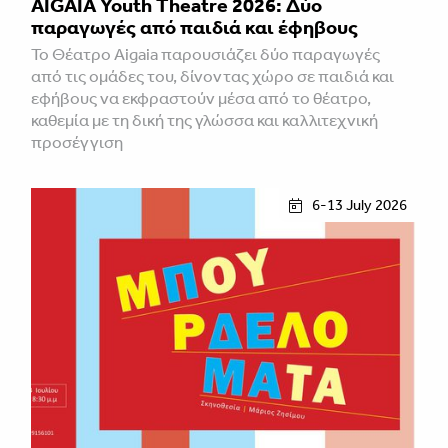
AIGAIA Youth Theatre 2026: Δύο
παραγωγές από παιδιά και έφηβους
Το Θέατρο Aigaia παρουσιάζει δύο παραγωγές
από τις ομάδες του, δίνοντας χώρο σε παιδιά και
εφήβους να εκφραστούν μέσα από το θέατρο,
καθεμία με τη δική της γλώσσα και καλλιτεχνική
προσέγγιση
6-13 July 2026