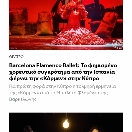
ΘΈΑΤΡΟ
Barcelona Flamenco Ballet: Το φημισμένο
χορευτικό συγκρότημα από την Ισπανία
φέρνει την «Κάρμεν» στην Κύπρο
Για πρώτη φορά στην Κύπρο η τολμηρή ερμηνεία
της «Κάρμεν» από το Μπαλέτο Φλαμένκο της
Βαρκελώνης