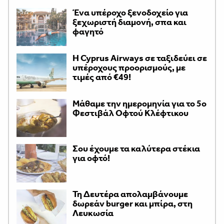
Ένα υπέροχο ξενοδοχείο για
ξεχωριστή διαμονή, σπα και
φαγητό
H Cyprus Airways σε ταξιδεύει σε
υπέροχους προορισμούς, με
τιμές από €49!
Μάθαμε την ημερομηνία για το 5ο
Φεστιβάλ Οφτού Κλέφτικου
Σου έχουμε τα καλύτερα στέκια
για οφτό!
Τη Δευτέρα απολαμβάνουμε
δωρεάν burger και μπίρα, στη
Λευκωσία