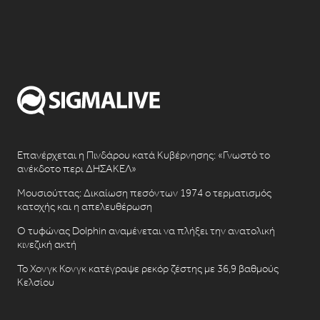
Επανέρχεται η Πινδάρου κατά Κυβέρνησης: «Γνωστό το
ανέκδοτο περι ΔΗΣΑΚΕΛ»
Μουσιούττας: Δικαίωση πεσόντων 1974 ο τερματισμός
κατοχής και η απελευθέρωση
Ο τυφώνας Dolphin αναμένεται να πλήξει την ανατολική
κινεζική ακτή
Το Χονγκ Κονγκ κατέγραψε ρεκόρ ζέστης με 36,9 βαθμούς
Κελσίου