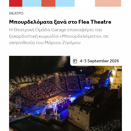
ΘΈΑΤΡΟ
Μπουρδελόματα ξανά στο Flea Theatre
H Θεατρική Ομάδα Garage επαναφέρει την
ξεκαρδιστική κωμωδία «Μπουρδελόματα», σε
σκηνοθεσία του Μάριου Ζησίμου
4-5 September 2026